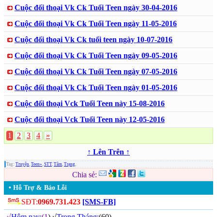
Cuộc đối thoại Vk Ck Tuổi Teen ngày 30-04-2016
Cuộc đối thoại Vk Ck Tuổi Teen ngày 11-05-2016
Cuộc đối thoại Vk Ck tuổi teen ngày 10-07-2016
Cuộc đối thoại Vk Ck Tuổi Teen ngày 09-05-2016
Cuộc đối thoại Vk Ck Tuổi Teen ngày 07-05-2016
Cuộc đối thoại Vk Ck Tuổi Teen ngày 01-05-2016
Cuộc đối thoại Vck Tuổi Teen này 15-08-2016
Cuộc đối thoại Vck Tuổi Teen này 12-05-2016
1
2
3
4
»
↑ Lên Trên ↑
Tag:
Truyện
,
Teen»
,
STT
,
Tâm
,
Trạng
,
Chia sẻ:
• Hỗ Trợ & Báo Lỗi
SĐT:
0969.731.423
[SMS-FB]
√
Hôm nay:
(1
) √
Trong Tháng:
(60)