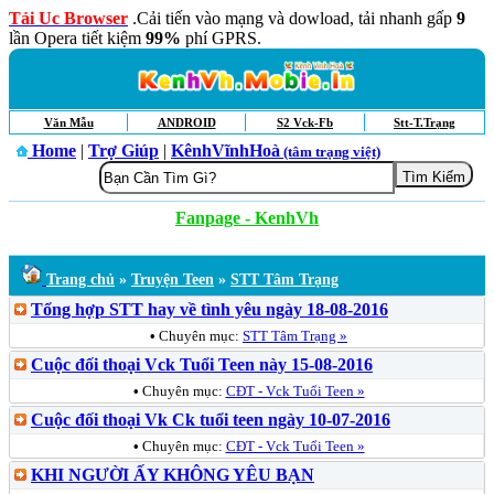
Tải Uc Browser
.Cải tiến vào mạng và dowload, tải nhanh gấp
9
lần Opera tiết kiệm
99%
phí GPRS.
Văn Mẫu
ANDROID
S2 Vck-Fb
Stt-T.Trạng
Home
|
Trợ Giúp
|
KênhVĩnhHoà
(tâm trạng việt)
Fanpage - KenhVh
Trang chủ
»
Truyện Teen
»
STT Tâm Trạng
Tổng hợp STT hay về tình yêu ngày 18-08-2016
•
Chuyên mục:
STT Tâm Trạng »
Cuộc đối thoại Vck Tuổi Teen này 15-08-2016
•
Chuyên mục:
CĐT - Vck Tuổi Teen »
Cuộc đối thoại Vk Ck tuổi teen ngày 10-07-2016
•
Chuyên mục:
CĐT - Vck Tuổi Teen »
KHI NGƯỜI ẤY KHÔNG YÊU BẠN