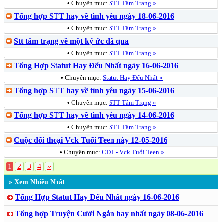
•
Chuyên mục:
STT Tâm Trạng »
Tổng hợp STT hay về tình yêu ngày 18-06-2016
•
Chuyên mục:
STT Tâm Trạng »
Stt tâm trạng về một ký ức đã qua
•
Chuyên mục:
STT Tâm Trạng »
Tổng Hợp Statut Hay Đểu Nhất ngày 16-06-2016
•
Chuyên mục:
Statut Hay Đểu Nhất »
Tổng hợp STT hay về tình yêu ngày 15-06-2016
•
Chuyên mục:
STT Tâm Trạng »
Tổng hợp STT hay về tình yêu ngày 14-06-2016
•
Chuyên mục:
STT Tâm Trạng »
Cuộc đối thoại Vck Tuổi Teen này 12-05-2016
•
Chuyên mục:
CĐT - Vck Tuổi Teen »
1
2
3
4
»
» Xem Nhiều Nhất
Tổng Hợp Statut Hay Đểu Nhất ngày 16-06-2016
Tổng hợp Truyện Cười Ngắn hay nhất ngày 08-06-2016