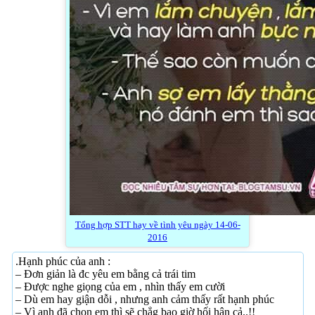
Tổng hợp STT hay về tình yêu ngày 14-06-
2016
.Hạnh phúc của anh :
– Đơn giản là đc yêu em bằng cả trái tim
– Được nghe giọng của em , nhìn thấy em cười
– Dù em hay giận dỗi , nhưng anh cảm thấy rất hạnh phúc
– Vì anh đã chọn em thì sẽ chẳg bao giờ hối hận cả..!!