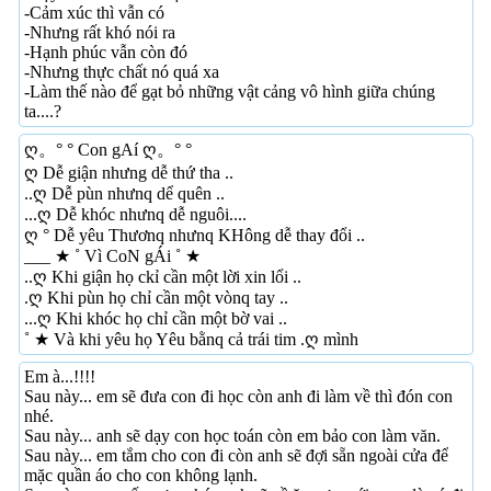
-Cảm xúc thì vẫn có
-Nhưng rất khó nói ra
-Hạnh phúc vẫn còn đó
-Nhưng thực chất nó quá xa
-Làm thế nào để gạt bỏ những vật cảng vô hình giữa chúng
ta....?
ღ。° ° Con gAí ღ。° °
ღ Dễ giận nhưng dễ thứ tha ..
..ღ Dễ pùn nhưnq dể quên ..
...ღ Dễ khóc nhưnq dễ nguôi....
ღ ° Dễ yêu Thươnq nhưnq KHông dễ thay đổi ..
___ ★ ˚ Vì CoN gÁi ˚ ★
..ღ Khi giận họ ckỉ cần một lời xin lổi ..
.ღ Khi pùn họ chỉ cần một vònq tay ..
...ღ Khi khóc họ chỉ cần một bờ vai ..
˚ ★ Và khi yêu họ Yêu bằnq cả trái tim .ღ mình
Em à...!!!!
Sau này... em sẽ đưa con đi học còn anh đi làm về thì đón con
nhé.
Sau này... anh sẽ dạy con học toán còn em bảo con làm văn.
Sau này... em tắm cho con đi còn anh sẽ đợi sẵn ngoài cửa để
mặc quần áo cho con không lạnh.