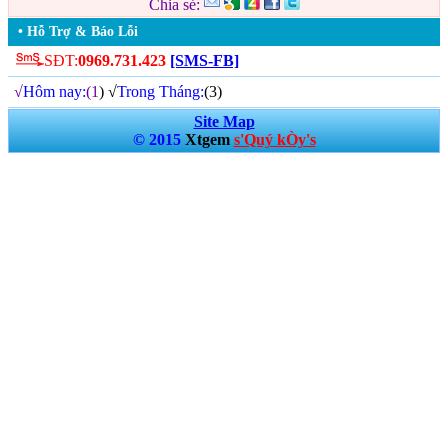
Chia sẻ:
• Hỗ Trợ & Báo Lỗi
SĐT:
0969.731.423
[SMS-FB]
√
Hôm nay:
(1
) √
Trong Tháng:
(3)
Site Map
© 2015
Xtgem
s'Quý kÒy's