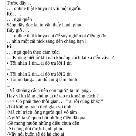
Trước đây . . .
. . . online thật khuya nt với một người.
Rồi . . .
. . . ngủ quên
Sáng dậy đọc lại tn vẫn thấy hạnh phúc.
Bây giờ . . .
. . . online thật khuya chỉ để suy nghĩ một điều gì đó . . .
. . nhìn một cái nick sáng đèn chẳng hạn !
Rồi .
. . . ngủ quên theo cảm xúc.
.... Không biết từ khi nào khoảng cách lại xa đến vậy...?
• Tôi nhắn 1 tin...ai đó trả lời 1 tin
...
• Tôi nhắn 2 tin...ai đó trả lời 2 tin
• Tôi im lặng.... ai đó cũng làm thinh
...
- Vì khoảng cách nên con người ta im lặng .
Hay vì im lặng chúng ta tự tạo ra khoảng cách ?
÷÷> Có phải theo thời gian. . . " ai rồi cũng khác "
-Tôi không trách thời gian vô tình
-Mà chỉ trách lòng người quá vô tâm
-Người ta sẽ quên bớt những điều đã qua
-Sẽ mong muốn những điều chưa đến
-Ai cũng đòi được hạnh phúc
-Vậy nỗi buồn sẽ để lại cho ai