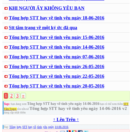
KHI NGƯỜI ẤY KHÔNG YÊU BẠN
Tổng hợp STT hay về tình yêu ngày 18-06-2016
Stt tâm trạng về một ký ức đã qua
Tổng hợp STT hay về tình yêu ngày 15-06-2016
Tổng hợp STT hay về tình yêu ngày 14-06-2016
Tổng hợp STT hay về tình yêu ngày 07-06-2016
Tổng hợp STT hay về tình yêu ngày 26-05-2016
Tổng hợp STT hay về tình yêu ngày 22-05-2016
Tổng hợp STT hay về tình yêu ngày 20-05-2016
1
2
3
»
Tổng hợp STT hay về tình yêu ngày 14-06-2016
Tags:
bạn đang xem
bạn có thể xem thêm
STT
Tổng hợp STT hay về tình yêu ngày 14-06-2016 v2
Tâm Trạng
còn nữa nè
đang cập nhật thêm
↑ Lên Trên ↑
Tag:
Tổng
,
hợp
,
STT
,
hay
,
về
,
tình
,
yêu
,
ngày
,
14-06-2016
,