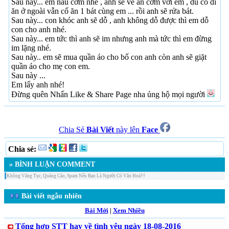
Sau này... em nấu cơm nhé , anh sẽ về ăn cơm với em , dù có đi
ăn ở ngoài vẫn cố ăn 1 bát cùng em ... rồi anh sẽ rửa bát.
Sau này... con khóc anh sẽ dỗ , anh không dỗ được thì em dỗ
con cho anh nhé.
Sau này... em tức thì anh sẽ im nhưng anh mà tức thì em đừng
im lặng nhé.
Sau này.. em sẽ mua quần áo cho bố con anh còn anh sẽ giặt
quần áo cho mẹ con em.
Sau này ...
Em lấy anh nhé!
Đừng quên Nhấn Like & Share Page nha ủng hộ mọi người
Chia Sẻ
Bài Viết
này lên
Face
Chia sẻ:
» BÌNH LUẬN COMMENT
Không Văng Tục, Quảng Cáo, Spam Nếu Bạn Là Người Có Văn Hoá!!!
Bài viết ngẫu nhiên
Bài Mới
|
Xem Nhiều
Tổng hợp STT hay về tình yêu ngày 18-08-2016