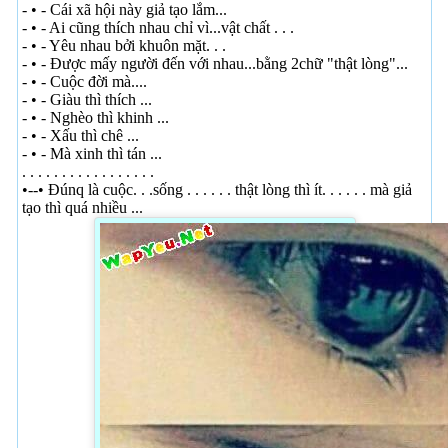
- • - Cái xã hội này giả tạo lắm...
- • - Ai cũng thích nhau chỉ vì...vật chất . . .
- • - Yêu nhau bởi khuôn mặt. . .
- • - Được mấy người đến với nhau...bằng 2chữ "thật lòng"...
- • - Cuộc đời mà....
- • - Giàu thì thích ...
- • - Nghèo thì khinh ...
- • - Xấu thì chê ...
- • - Mà xinh thì tán ...
. . . . . . . . . . . . . . . . .
•--• Đúnq là cuộc. . .sống . . . . . . thật lòng thì ít. . . . . . mà giả
tạo thì quá nhiều ...