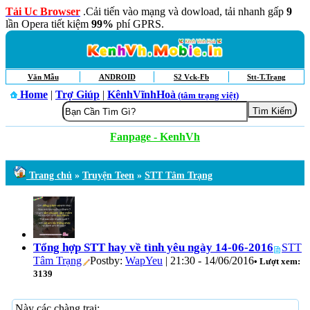
Tải Uc Browser
.Cải tiến vào mạng và dowload, tải nhanh gấp
9
lần Opera tiết kiệm
99%
phí GPRS.
Văn Mẫu
ANDROID
S2 Vck-Fb
Stt-T.Trạng
Home
|
Trợ Giúp
|
KênhVĩnhHoà
(tâm trạng việt)
Fanpage - KenhVh
Trang chủ
»
Truyện Teen
»
STT Tâm Trạng
Tổng hợp STT hay về tình yêu ngày 14-06-2016
STT
Tâm Trạng
Postby:
WapYeu
| 21:30 - 14/06/2016
• Lượt xem:
3139
Này các chàng trai: