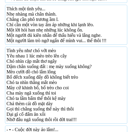
Thích một tình yêu...
Nhẹ nhàng mà chân thành.
Chẳng cần phô trương ầm ĩ.
Chỉ cần một vòn tay ấm áp những khi lạnh lẽo.
Một lời hỏi han nhẹ những lúc không ổn.
Một người đủ kiên nhẫn để thấu hiểu và lắng nghe.
Một người làm trò ngớ ngẩn để mình vui... thế thôi !!!
Tình yêu như chó với mèo
Yêu nhau 1 lúc mèo trèo lên cây
Chó nhìn cặp mắt thơ ngây
Dậm chân xuống đất : mẹ mày xuống không?
Mèo cười đồ chó lắm lông
Bố đếch xuống đấy đồ không biết trèo
Chó ta nhìn thẳng mắt mèo
Mày cứ khinh bố, bố trèo cho coi
Cha mày ngã xuống thì toi
Chó ta lẩm bẩm thế thôi kệ mày
Chả thèm cái đồ mặt dày
Gọi thì chẳng xuống thế này thì thôi
Dại gì cố đấm ăn xôi
Nhỡ đâu ngã xuống thôi rồi đời trai!!!
- • - Cuộc đời này ảo lắm!...