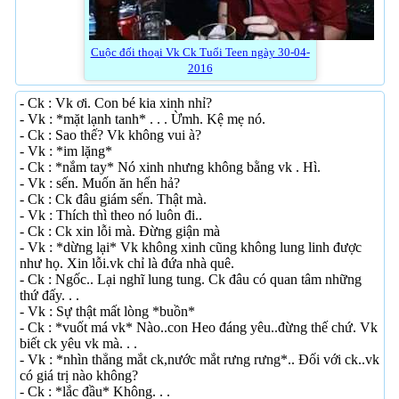
Cuộc đối thoại Vk Ck Tuổi Teen ngày 30-04-
2016
- Ck : Vk ơi. Con bé kia xinh nhỉ?
- Vk : *mặt lạnh tanh* . . . Ừmh. Kệ mẹ nó.
- Ck : Sao thế? Vk không vui à?
- Vk : *im lặng*
- Ck : *nắm tay* Nó xinh nhưng không bằng vk . Hì.
- Vk : sến. Muốn ăn hến hả?
- Ck : Ck đâu giám sến. Thật mà.
- Vk : Thích thì theo nó luôn đi..
- Ck : Ck xin lỗi mà. Đừng giận mà
- Vk : *dừng lại* Vk không xinh cũng không lung linh được
như họ. Xin lỗi.vk chỉ là đứa nhà quê.
- Ck : Ngốc.. Lại nghĩ lung tung. Ck đâu có quan tâm những
thứ đấy. . .
- Vk : Sự thật mất lòng *buồn*
- Ck : *vuốt má vk* Nào..con Heo đáng yêu..đừng thế chứ. Vk
biết ck yêu vk mà. . .
- Vk : *nhìn thẳng mắt ck,nước mắt rưng rưng*.. Đối với ck..vk
có giá trị nào không?
- Ck : *lắc đầu* Không. . .