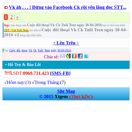
Vk àh . . . ! Đừng vào Facebook Ck rồi yên lặng đọc STT...
1
2
»
Cuộc đối thoại Vk Ck Tuổi Teen ngày 30-04-2016
Tags:
bạn đang xem
bạn có thể xem thêm
Cuộc đối thoại Vk Ck Tuổi Teen ngày 30-04-
CĐT - Vck Tuổi Teen
còn nữa nè
2016 v2
đang cập nhật thêm
↑ Lên Trên ↑
Tag:
Cuộc
,
đối
,
thoại
,
Vk
,
Ck
,
Tuổi
,
Teen
,
ngày
,
30-04-2016
,
Chia sẻ:
• Hỗ Trợ & Báo Lỗi
SĐT:
0969.731.423
[SMS-FB]
√
Hôm nay:
(3
) √
Trong Tháng:
(7)
Site Map
© 2015
Xtgem
s'Quý kÒy's