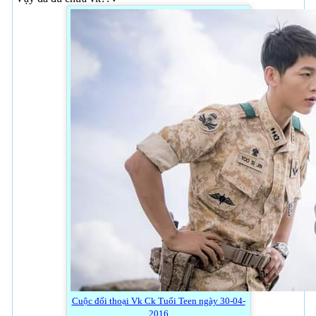
Cuộc đối thoại Vk Ck Tuổi Teen ngày 30-04-
2016