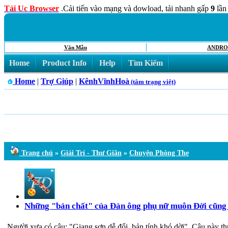
Tải Uc Browser
.Cải tiến vào mạng và dowload, tải nhanh gấp
9
lần
Văn Mẫu
ANDRO
Home
Product Info
Help
Tìm Kiếm
Home
|
Trợ Giúp
|
KênhVĩnhHoà
(tâm trạng việt)
Trang chủ
»
Giải Trí - Thư Giãn
»
Chuyện Phòng The
Những "bản chất" của Đàn ông phụ nữ muôn Đời cũng 
Người xưa có câu: "Giang sơn dễ đổi, bản tính khó dời". Câu này t