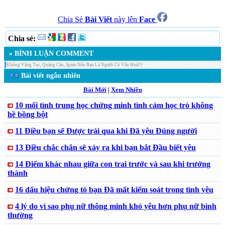
Chia Sẻ
Bài Viết
này lên
Face
Chia sẻ:
» BÌNH LUẬN COMMENT
Không Văng Tục, Quảng Cáo, Spam Nếu Bạn Là Người Có Văn Hoá!!!
Bài viết ngẫu nhiên
Bài Mới
|
Xem Nhiều
10 mối tình trung học chứng minh tình cảm học trò không
hề bồng bột
11 Điều bạn sẽ Được trải qua khi Đã yêu Đúng người
13 Điều chắc chắn sẽ xảy ra khi bạn bắt Đầu biết yêu
14 Điểm khác nhau giữa con trai trước và sau khi trưởng
thành
16 dấu hiệu chứng tỏ bạn Đã mất kiểm soát trong tình yêu
4 lý do vì sao phụ nữ thông minh khó yêu hơn phụ nữ bình
thường