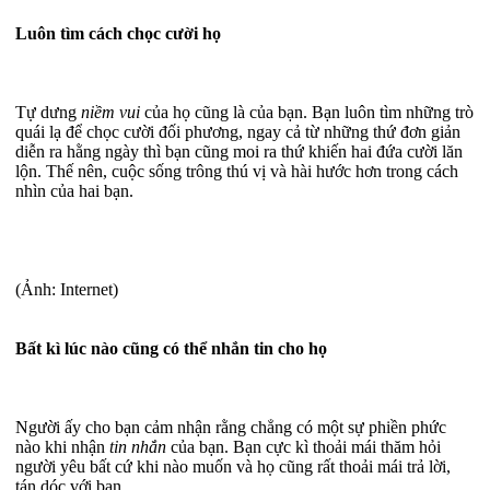
Luôn tìm cách chọc cười họ
Tự dưng
niềm vui
của họ cũng là của bạn. Bạn luôn tìm những trò
quái lạ để chọc cười đối phương, ngay cả từ những thứ đơn giản
diễn ra hằng ngày thì bạn cũng moi ra thứ khiến hai đứa cười lăn
lộn. Thế nên, cuộc sống trông thú vị và hài hước hơn trong cách
nhìn của hai bạn.
(Ảnh: Internet)
Bất kì lúc nào cũng có thể nhắn tin cho họ
Người ấy cho bạn cảm nhận rằng chẳng có một sự phiền phức
nào khi nhận
tin nhắn
của bạn. Bạn cực kì thoải mái thăm hỏi
người yêu bất cứ khi nào muốn và họ cũng rất thoải mái trả lời,
tán dóc với bạn.