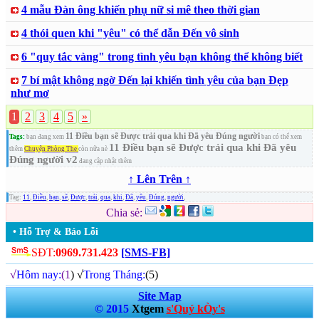
4 mẫu Đàn ông khiến phụ nữ si mê theo thời gian
4 thói quen khi "yêu" có thể dẫn Đến vô sinh
6 "quy tắc vàng" trong tình yêu bạn không thể không biết
7 bí mật không ngờ Đến lại khiến tình yêu của bạn Đẹp
như mơ
1
2
3
4
5
»
11 Điều bạn sẽ Được trải qua khi Đã yêu Đúng người
Tags:
bạn đang xem
bạn có thể xem
11 Điều bạn sẽ Được trải qua khi Đã yêu
thêm
Chuyện Phòng The
còn nữa nè
Đúng người v2
đang cập nhật thêm
↑ Lên Trên ↑
Tag:
11
,
Điều
,
bạn
,
sẽ
,
Được
,
trải
,
qua
,
khi
,
Đã
,
yêu
,
Đúng
,
người
,
Chia sẻ:
• Hỗ Trợ & Báo Lỗi
SĐT:
0969.731.423
[SMS-FB]
√
Hôm nay:
(1
) √
Trong Tháng:
(5)
Site Map
© 2015
Xtgem
s'Quý kÒy's