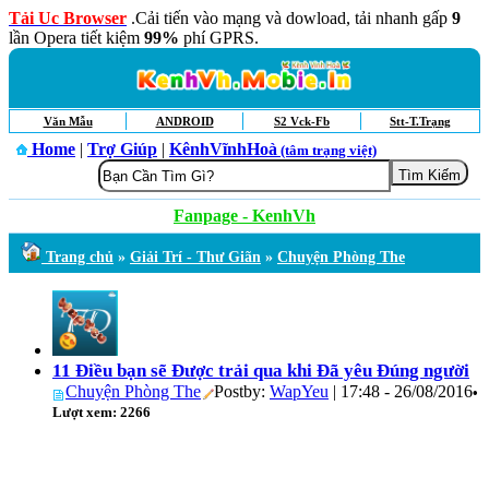
Tải Uc Browser
.Cải tiến vào mạng và dowload, tải nhanh gấp
9
lần Opera tiết kiệm
99%
phí GPRS.
Văn Mẫu
ANDROID
S2 Vck-Fb
Stt-T.Trạng
Home
|
Trợ Giúp
|
KênhVĩnhHoà
(tâm trạng việt)
Fanpage - KenhVh
Trang chủ
»
Giải Trí - Thư Giãn
»
Chuyện Phòng The
11 Điều bạn sẽ Được trải qua khi Đã yêu Đúng người
Chuyện Phòng The
Postby:
WapYeu
| 17:48 - 26/08/2016
•
Lượt xem: 2266