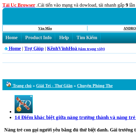
Tải Uc Browser
.Cải tiến vào mạng và dowload, tải nhanh gấp
9
lần
Văn Mẫu
ANDRO
Home
Product Info
Help
Tìm Kiếm
Home
|
Trợ Giúp
|
KênhVĩnhHoà
(tâm trạng việt)
Trang chủ
»
Giải Trí - Thư Giãn
»
Chuyện Phòng The
14 Điểm khác biệt giữa nàng trưởng thành và nàng trẻ
Nàng trẻ con gọi người yêu bằng đủ thứ biệt danh. Gái trưởng t