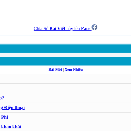
Chia Sẻ
Bài Viết
này lên
Face
Bài Mới
|
Xem Nhiều
o?
g Điện thoại
 Phí
a khao khát