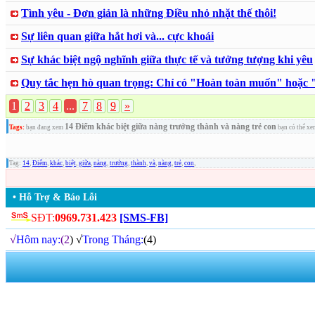
Tình yêu - Đơn giản là những Điều nhỏ nhặt thế thôi!
Sự liên quan giữa hắt hơi và... cực khoái
Sự khác biệt ngộ nghĩnh giữa thực tế và tưởng tượng khi yêu
Quy tắc hẹn hò quan trọng: Chỉ có "Hoàn toàn muốn" hoặc
1
2
3
4
...
7
8
9
»
14 Điểm khác biệt giữa nàng trưởng thành và nàng trẻ con
Tags:
bạn đang xem
bạn có thể x
Tag:
14
,
Điểm
,
khác
,
biệt
,
giữa
,
nàng
,
trưởng
,
thành
,
và
,
nàng
,
trẻ
,
con
,
• Hỗ Trợ & Báo Lỗi
SĐT:
0969.731.423
[SMS-FB]
√
Hôm nay:
(2
) √
Trong Tháng:
(4)