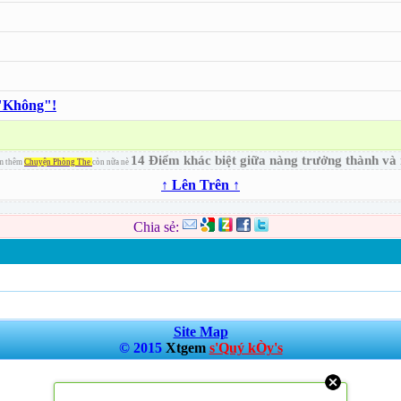
 "Không"!
14 Điểm khác biệt giữa nàng trưởng thành và 
em thêm
Chuyện Phòng The
còn nữa nè
↑ Lên Trên ↑
Chia sẻ:
Site Map
© 2015
Xtgem
s'Quý kÒy's