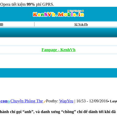
 Opera tiết kiệm
99%
phí GPRS.
ID
S2 Vck-Fb
Fanpage - KenhVh
 con
Chuyện Phòng The
Postby:
WapYeu
| 16:53 - 12/09/2016
• Lượ
hành chỉ gọi “anh”, và danh xưng “chồng” chỉ để dành tới khi đã 