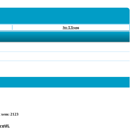
Stt-T.Trạng
t xem: 2123
cưới.