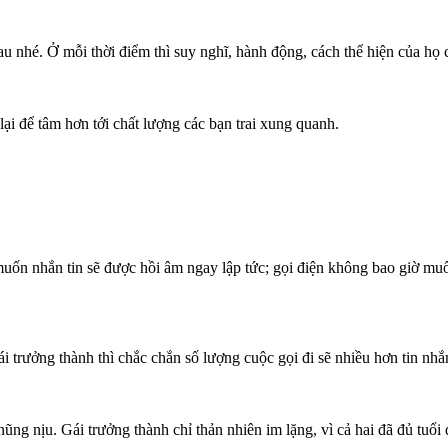
 nhé. Ở mỗi thời điểm thì suy nghĩ, hành động, cách thể hiện của họ c
lại để tâm hơn tới chất lượng các bạn trai xung quanh.
 muốn nhắn tin sẽ được hồi âm ngay lập tức; gọi điện không bao giờ muố
i trưởng thành thì chắc chắn số lượng cuộc gọi đi sẽ nhiều hơn tin nhắ
 nũng nịu. Gái trưởng thành chỉ thản nhiên im lặng, vì cả hai đã đủ tuổi