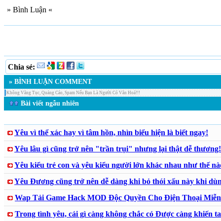
» Bình Luận «
Chia sẻ:
» BÌNH LUẬN COMMENT
Không Văng Tục, Quảng Cáo, Spam Nếu Bạn Là Người Có Văn Hoá!!!
Bài viết ngẫu nhiên
Yêu vì thể xác hay vì tâm hồn, nhìn biểu hiện là biết ngay!
Yêu lâu gì cũng trở nên "trần trụi" nhưng lại thật dễ thương!
Yêu kiểu trẻ con và yêu kiểu người lớn khác nhau như thế nà
Yêu Đương cũng trở nên dễ dàng khi bỏ thói xấu này khi dùn
Wap Tải Game Hack MOD Độc Quyền Cho Điện Thoại Miễn
Trong tình yêu, cái gì càng không chắc có Được càng khiến t