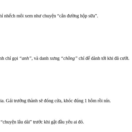
ại chỉ nhếch môi xem như chuyện “cân đường hộp sữa”.
nh chỉ gọi
“anh”
, và danh xưng
“chồng”
chỉ để dành tới khi đã cưới.
 bia. Gái trưởng thành sẽ đóng cửa, khóc đúng 1 hôm rồi nín.
 “chuyện lâu dài” trước khi gật đầu yêu ai đó.