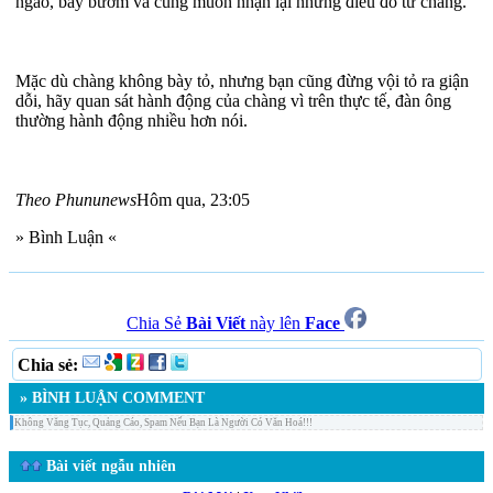
ngào, bay bướm và cũng muốn nhận lại những điều đó từ chàng.
Mặc dù chàng không bày tỏ, nhưng bạn cũng đừng vội tỏ ra giận
dỗi, hãy quan sát hành động của chàng vì trên thực tế, đàn ông
thường hành động nhiều hơn nói.
Theo Phununews
Hôm qua, 23:05
» Bình Luận «
Chia Sẻ
Bài Viết
này lên
Face
Chia sẻ:
» BÌNH LUẬN COMMENT
Không Văng Tục, Quảng Cáo, Spam Nếu Bạn Là Người Có Văn Hoá!!!
Bài viết ngẫu nhiên