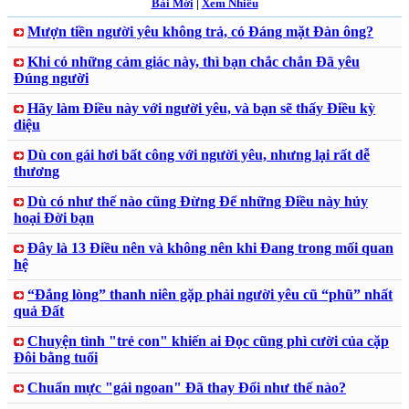
Bài Mới
|
Xem Nhiều
Mượn tiền người yêu không trả, có Đáng mặt Đàn ông?
Khi có những cảm giác này, thì bạn chắc chắn Đã yêu
Đúng người
Hãy làm Điều này với người yêu, và bạn sẽ thấy Điều kỳ
diệu
Dù con gái hơi bất công với người yêu, nhưng lại rất dễ
thương
Dù có như thế nào cũng Đừng Để những Điều này hủy
hoại Đời bạn
Đây là 13 Điều nên và không nên khi Đang trong mối quan
hệ
“Đắng lòng” thanh niên gặp phải người yêu cũ “phũ” nhất
quả Đất
Chuyện tình "trẻ con" khiến ai Đọc cũng phì cười của cặp
Đôi bằng tuổi
Chuẩn mực "gái ngoan" Đã thay Đổi như thế nào?