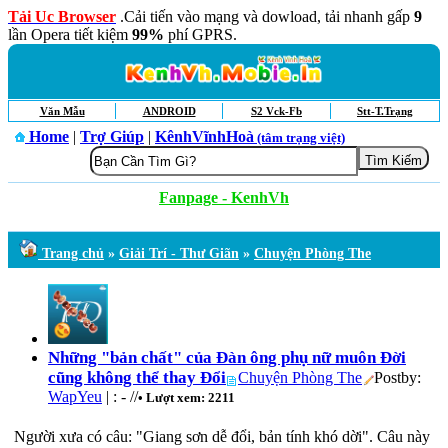
Tải Uc Browser
.Cải tiến vào mạng và dowload, tải nhanh gấp
9
lần Opera tiết kiệm
99%
phí GPRS.
Văn Mẫu
ANDROID
S2 Vck-Fb
Stt-T.Trạng
Home
|
Trợ Giúp
|
KênhVĩnhHoà
(tâm trạng việt)
Fanpage - KenhVh
Trang chủ
»
Giải Trí - Thư Giãn
»
Chuyện Phòng The
Những "bản chất" của Đàn ông phụ nữ muôn Đời
cũng không thể thay Đổi
Chuyện Phòng The
Postby:
WapYeu
| : - //
• Lượt xem: 2211
Người xưa có câu: "Giang sơn dễ đổi, bản tính khó dời". Câu này