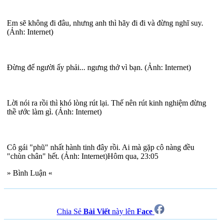
Em sẽ không đi đâu, nhưng anh thì hãy đi đi và đừng nghĩ suy.
(Ảnh: Internet)
Đừng để người ấy phải... ngưng thở vì bạn. (Ảnh: Internet)
Lời nói ra rồi thì khó lòng rút lại. Thế nên rút kinh nghiệm đừng
thề ước làm gì. (Ảnh: Internet)
Cô gái "phũ" nhất hành tinh đây rồi. Ai mà gặp cô nàng đều
"chùn chân" hết. (Ảnh: Internet)Hôm qua, 23:05
» Bình Luận «
Chia Sẻ
Bài Viết
này lên
Face