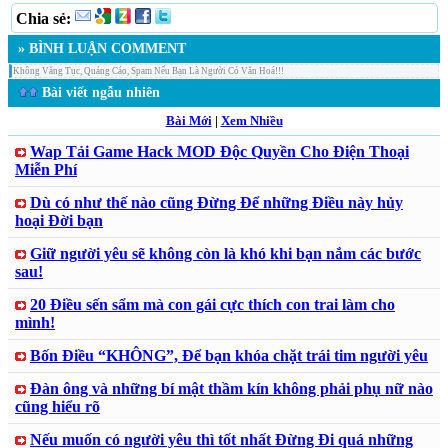
Chia sẻ:
» BÌNH LUẬN COMMENT
Không Văng Tục, Quảng Cáo, Spam Nếu Bạn Là Người Có Văn Hoá!!!
Bài viết ngẫu nhiên
Bài Mới
|
Xem Nhiều
Wap Tải Game Hack MOD Độc Quyền Cho Điện Thoại
Miễn Phí
Dù có như thế nào cũng Đừng Để những Điều này hủy
hoại Đời bạn
Giữ người yêu sẽ không còn là khó khi bạn nắm các bước
sau!
20 Điều sến sẩm mà con gái cực thích con trai làm cho
mình!
Bốn Điều “KHÔNG”, Để bạn khóa chặt trái tim người yêu
Đàn ông và những bí mật thầm kín không phải phụ nữ nào
cũng hiểu rõ
Nếu muốn có người yêu thì tốt nhất Đừng Đi quá những