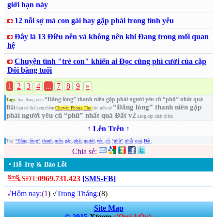
giới hạn này
12 nỗi sợ mà con gái hay gặp phải trong tình yêu
Đây là 13 Điều nên và không nên khi Đang trong mối quan
hệ
Chuyện tình "trẻ con" khiến ai Đọc cũng phì cười của cặp
Đôi bằng tuổi
1
2
3
4
...
7
8
9
»
“Đắng lòng” thanh niên gặp phải người yêu cũ “phũ” nhất quả
Tags:
bạn đang xem
“Đắng lòng” thanh niên gặp
Đất
bạn có thể xem thêm
Chuyện Phòng The
còn nữa nè
phải người yêu cũ “phũ” nhất quả Đất v2
đang cập nhật thêm
↑ Lên Trên ↑
Tag:
“Đắng
,
lòng”
,
thanh
,
niên
,
gặp
,
phải
,
người
,
yêu
,
cũ
,
“phũ”
,
nhất
,
quả
,
Đất
,
Chia sẻ:
• Hỗ Trợ & Báo Lỗi
SĐT:
0969.731.423
[SMS-FB]
√
Hôm nay:
(1
) √
Trong Tháng:
(8)
Site Map
© 2015
Xtgem
s'Quý kÒy's