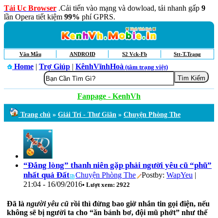
Tải Uc Browser
.Cải tiến vào mạng và dowload, tải nhanh gấp
9
lần Opera tiết kiệm
99%
phí GPRS.
Văn Mẫu
ANDROID
S2 Vck-Fb
Stt-T.Trạng
Home
|
Trợ Giúp
|
KênhVĩnhHoà
(tâm trạng việt)
Fanpage - KenhVh
Trang chủ
»
Giải Trí - Thư Giãn
»
Chuyện Phòng The
“Đắng lòng” thanh niên gặp phải người yêu cũ “phũ”
nhất quả Đất
Chuyện Phòng The
Postby:
WapYeu
|
21:04 - 16/09/2016
• Lượt xem: 2922
Đã là
người yêu cũ
rồi thì đừng bao giờ nhắn tin gọi điện, nếu
không sẽ bị người ta cho “ăn bánh bơ, đội mũ phớt” như thế