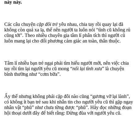
này này.
Các câu chuyện
cặp đôi trẻ
yêu nhau, chia tay rồi quay lại đã
không còn quá xa lạ, thế nên người ta luôn nói “tình cũ không rủ
cũng tới”. Theo nhiều chuyên gia tâm lí phân tích thì người cũ
luôn mang lại cho đối phương cảm giác an toàn, thân thuộc.
Tâm lí nhiều bạn trẻ ngại phải tìm hiểu người mới, nên việc chia
tay rồi tìm lại người yêu cũ mong “
nối lại tình xưa
” là chuyện
bình thường như “cơm bữa”.
Ấy thế nhưng không phải cặp đôi nào cũng “gương vỡ lại lành”,
có không ít bạn trẻ sau khi nhắn tin cho người yêu cũ thì gặp ngay
nhân vật “phũ” như chưa từng được “phũ”. Hãy đọc những đoạn
hội thoại dưới đây để biết rằng: Đừng đùa với người yêu cũ.