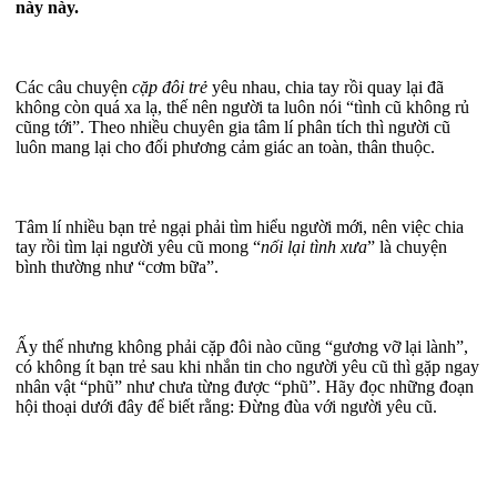
này này.
Các câu chuyện
cặp đôi trẻ
yêu nhau, chia tay rồi quay lại đã
không còn quá xa lạ, thế nên người ta luôn nói “tình cũ không rủ
cũng tới”. Theo nhiều chuyên gia tâm lí phân tích thì người cũ
luôn mang lại cho đối phương cảm giác an toàn, thân thuộc.
Tâm lí nhiều bạn trẻ ngại phải tìm hiểu người mới, nên việc chia
tay rồi tìm lại người yêu cũ mong “
nối lại tình xưa
” là chuyện
bình thường như “cơm bữa”.
Ấy thế nhưng không phải cặp đôi nào cũng “gương vỡ lại lành”,
có không ít bạn trẻ sau khi nhắn tin cho người yêu cũ thì gặp ngay
nhân vật “phũ” như chưa từng được “phũ”. Hãy đọc những đoạn
hội thoại dưới đây để biết rằng: Đừng đùa với người yêu cũ.