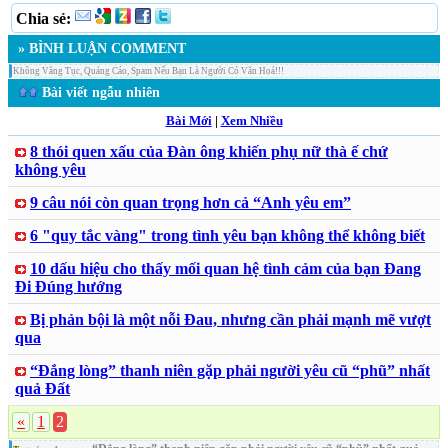
Chia sẻ:
» BÌNH LUẬN COMMENT
Không Văng Tục, Quảng Cáo, Spam Nếu Bạn Là Người Có Văn Hoá!!!
Bài viết ngẫu nhiên
Bài Mới
|
Xem Nhiều
8 thói quen xấu của Đàn ông khiến phụ nữ thà ế chứ
không yêu
9 câu nói còn quan trọng hơn cả “Anh yêu em”
6 "quy tắc vàng" trong tình yêu bạn không thể không biết
10 dấu hiệu cho thấy mối quan hệ tình cảm của bạn Đang
Đi Đúng hướng
Bị phản bội là một nỗi Đau, nhưng cần phải mạnh mẽ vượt
qua
“Đắng lòng” thanh niên gặp phải người yêu cũ “phũ” nhất
quả Đất
«
1
2