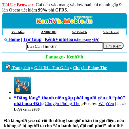
Tải Uc Browser
.Cải tiến vào mạng và dowload, tải nhanh gấp
9
lần Opera tiết kiệm
99%
phí GPRS.
Văn Mẫu
ANDROID
S2 Vck-Fb
Stt-T.Trạng
Home
|
Trợ Giúp
|
KênhVĩnhHoà
(tâm trạng việt)
Fanpage - KenhVh
Trang chủ
»
Giải Trí - Thư Giãn
»
Chuyện Phòng The
“Đắng lòng” thanh niên gặp phải người yêu cũ “phũ”
nhất quả Đất
Chuyện Phòng The
Postby:
WapYeu
| : - //
•
Lượt xem: 2930
Đã là
người yêu cũ
rồi thì đừng bao giờ nhắn tin gọi điện, nếu
không sẽ bị người ta cho “ăn bánh bơ, đội mũ phớt” như thế