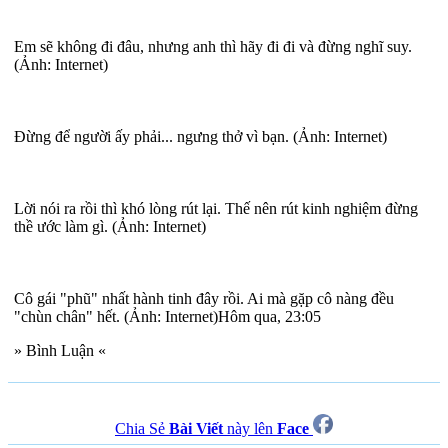
Em sẽ không đi đâu, nhưng anh thì hãy đi đi và đừng nghĩ suy.
(Ảnh: Internet)
Đừng để người ấy phải... ngưng thở vì bạn. (Ảnh: Internet)
Lời nói ra rồi thì khó lòng rút lại. Thế nên rút kinh nghiệm đừng
thề ước làm gì. (Ảnh: Internet)
Cô gái "phũ" nhất hành tinh đây rồi. Ai mà gặp cô nàng đều
"chùn chân" hết. (Ảnh: Internet)Hôm qua, 23:05
» Bình Luận «
Chia Sẻ
Bài Viết
này lên
Face