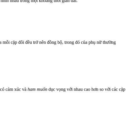
 nhìn nhau trong một khoảng thời gian dài.
của mỗi cặp đôi đều trở nên đồng bộ, trong đó của phụ nữ thường
ọ có cảm xúc và
ham muốn
dục vọng với nhau cao hơn so với các cặp