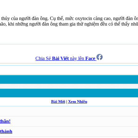
 thủy của người đàn ông. Cụ thể, mức oxytocin càng cao, người đàn ôn
ão, khi những người đàn ông tham gia thử nghiệm đều có thể thấy nhữ
Chia Sẻ
Bài Viết
này lên
Face
Bài Mới
|
Xem Nhiều
thân!
 thành