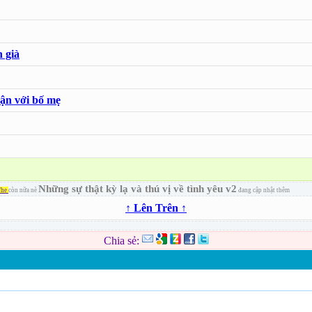
 già
ận với bố mẹ
Những sự thật kỳ lạ và thú vị về tình yêu v2
The
còn nữa nè
đang cập nhật thêm
↑ Lên Trên ↑
Chia sẻ: