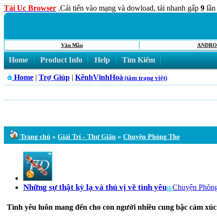
Tải Uc Browser
.Cải tiến vào mạng và dowload, tải nhanh gấp
9
lần
Văn Mẫu
ANDRO
Home
Product Info
Help
Tìm Kiếm
Home
|
Trợ Giúp
|
KênhVĩnhHoà
(tâm trạng việt)
Trang chủ
»
Giải Trí - Thư Giãn
»
Chuyện Phòng The
Những sự thật kỳ lạ và thú vị về tình yêu
Chuyện Phòn
Tình yêu luôn mang đến cho con người nhiều cung bậc cảm xúc. C