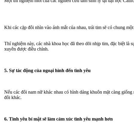
Một thí nghiệm mới của các nghiên cứu tâm sinh lý tại đại học Cali
Khi các cặp đôi nhìn vào ánh mắt của nhau, trái tim sẽ có chung mộ
Thí nghiệm này, các nhà khoa học đã theo dõi nhịp tim, đặc biệt là 
xuyên được điều chỉnh.
5. Sự tác động của ngoại hình đến tình yêu
Nếu các đôi nam nữ khác nhau có hình dáng khuôn mặt càng giống 
đôi khác.
6. Tình yêu bí mật sẽ làm cảm xúc tình yêu mạnh hơn