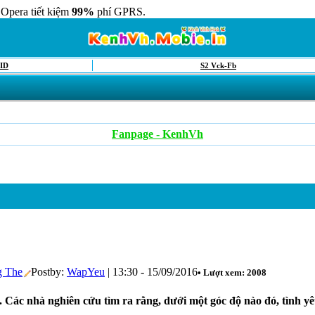
 Opera tiết kiệm
99%
phí GPRS.
ID
S2 Vck-Fb
Fanpage - KenhVh
g The
Postby:
WapYeu
| 13:30 - 15/09/2016
• Lượt xem: 2008
ác nhà nghiên cứu tìm ra rằng, dưới một góc độ nào đó, tình yêu 