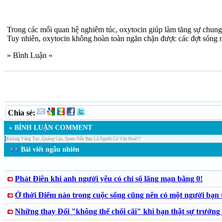
Trong các mối quan hệ nghiêm túc, oxytocin giúp làm tăng sự chung
Tuy nhiên, oxytocin không hoàn toàn ngăn chặn được các đợt sóng n
» Bình Luận «
Chia sẻ:
» BÌNH LUẬN COMMENT
Không Văng Tục, Quảng Cáo, Spam Nếu Bạn Là Người Có Văn Hoá!!!
Bài viết ngẫu nhiên
Phát Điên khi anh người yêu có chỉ số lãng mạn bằng 0!
Ở thời Điểm nào trong cuộc sống cũng nên có một người bạn 
Những thay Đổi "không thể chối cãi" khi bạn thật sự trưởng