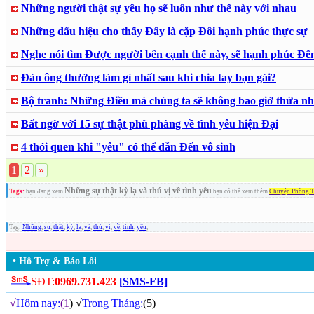
Những người thật sự yêu họ sẽ luôn như thế này với nhau
Những dấu hiệu cho thấy Đây là cặp Đôi hạnh phúc thực sự
Nghe nói tìm Được người bên cạnh thế này, sẽ hạnh phúc Đến
Đàn ông thường làm gì nhất sau khi chia tay bạn gái?
Bộ tranh: Những Điều mà chúng ta sẽ không bao giờ thừa nh
Bất ngờ với 15 sự thật phũ phàng về tình yêu hiện Đại
4 thói quen khi "yêu" có thể dẫn Đến vô sinh
1
2
»
Những sự thật kỳ lạ và thú vị về tình yêu
Tags:
bạn đang xem
bạn có thể xem thêm
Chuyện Phòng 
Tag:
Những
,
sự
,
thật
,
kỳ
,
lạ
,
và
,
thú
,
vị
,
về
,
tình
,
yêu
,
• Hỗ Trợ & Báo Lỗi
SĐT:
0969.731.423
[SMS-FB]
√
Hôm nay:
(1
) √
Trong Tháng:
(5)