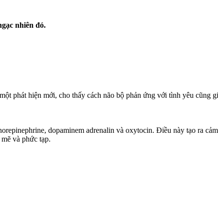
ngạc nhiên đó.
ột phát hiện mới, cho thấy cách não bộ phản ứng với tình yêu cũng g
 norepinephrine, dopaminem adrenalin và oxytocin. Điều này tạo ra cả
h mẽ và phức tạp.