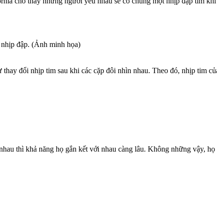
fornia cho thấy những người yêu nhau sẽ có chung một nhịp đập tim khi
t nhịp đập. (Ảnh minh họa)
sự thay đổi nhịp tim sau khi các cặp đôi nhìn nhau. Theo đó, nhịp tim 
nhau thì khả năng họ gắn kết với nhau càng lâu. Không những vậy, h