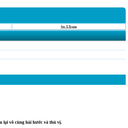
Stt-T.Trạng
lại vô cùng hài hước và thú vị.