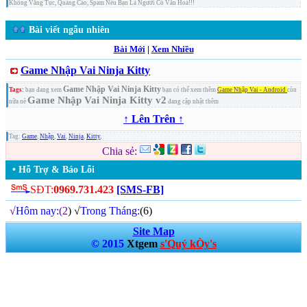
Không Văng Tục, Quảng Cáo, Spam Nếu Bạn Là Người Có Văn Hoá!!!
Bài viết ngẫu nhiên
Bài Mới
|
Xem Nhiều
Game Nhập Vai Ninja Kitty
Game Nhập Vai Ninja Kitty
Tags:
bạn đang xem
bạn có thể xem thêm
Game Nhập Vai - Android
còn
Game Nhập Vai Ninja Kitty v2
nữa nè
đang cập nhật thêm
↑ Lên Trên ↑
Tag:
Game
,
Nhập
,
Vai
,
Ninja
,
Kitty
,
Chia sẻ:
• Hỗ Trợ & Báo Lỗi
SĐT:
0969.731.423
[SMS-FB]
√
Hôm nay:
(2
) √
Trong Tháng:
(6)
Site Map
© 2015
Xtgem
s'Quý kÒy's