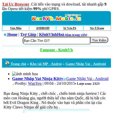
Tải Uc Browser
.Cải tiến vào mạng và dowload, tải nhanh gấp
9
lần Opera tiết kiệm
99%
phí GPRS.
Văn Mẫu
ANDROID
S2 Vck-Fb
Stt-T.Trạng
Home
|
Trợ Giúp
|
KênhVĩnhHoà
(tâm trạng việt)
Fanpage - KenhVh
Trang chủ
»
Kho tải MP - Androi
»
Game Nhập Vai - Android
Game Nhập Vai Ninja Kitty
Game Nhập Vai - Android
Postby:
WapYeu
| 09:04 - 24/10/2015
• Lượt xem: 2323
Bạn đang Ninja Kitty , chết chóc , chiến binh ninja furriest ! Các
mèo con Hoàng gia, người thừa kế cho năm Quốc, đã bị bắt cóc
bởi Evil Dragon King . Nó thuộc vào bạn và phần còn lại của
Kitty Claws Ninjas để giải cứu họ .