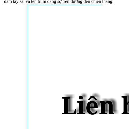
đám tay sai và tên trùm đáng sợ trên đường đến chiến thắng.