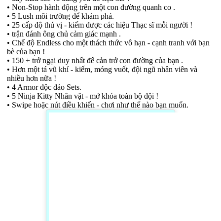
• Non-Stop hành động trên một con đường quanh co .
• 5 Lush môi trường để khám phá.
• 25 cấp độ thú vị - kiếm được các hiệu Thạc sĩ mỗi người !
• trận đánh ông chủ cảm giác mạnh .
• Chế độ Endless cho một thách thức vô hạn - cạnh tranh với bạn
bè của bạn !
• 150 + trở ngại duy nhất để cản trở con đường của bạn .
• Hơn một tá vũ khí - kiếm, móng vuốt, đội ngũ nhân viên và
nhiều hơn nữa !
• 4 Armor độc đáo Sets.
• 5 Ninja Kitty Nhân vật - mở khóa toàn bộ đội !
• Swipe hoặc nút điều khiển - chơi như thế nào bạn muốn.