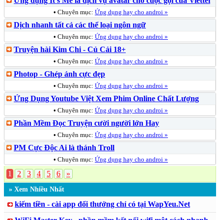
Ứng dụng It's Me là dịch vụ avatar cho cuộc gọi của Viettel
•
Chuyên mục:
Ứng dụng hay cho androi »
Dịch nhanh tất cả các thể loại ngôn ngữ
•
Chuyên mục:
Ứng dụng hay cho androi »
Truyện hài Kim Chi - Củ Cải 18+
•
Chuyên mục:
Ứng dụng hay cho androi »
Photop - Ghép ảnh cực đẹp
•
Chuyên mục:
Ứng dụng hay cho androi »
Ứng Dụng Youtube Việt Xem Phim Online Chất Lượng
•
Chuyên mục:
Ứng dụng hay cho androi »
Phần Mềm Đọc Truyện cười người lớn Hay
•
Chuyên mục:
Ứng dụng hay cho androi »
PM Cực Độc Ai là thánh Troll
•
Chuyên mục:
Ứng dụng hay cho androi »
1
2
3
4
5
6
»
» Xem Nhiều Nhất
kiếm tiền - cài app đổi thưởng chỉ có tại WapYeu.Net