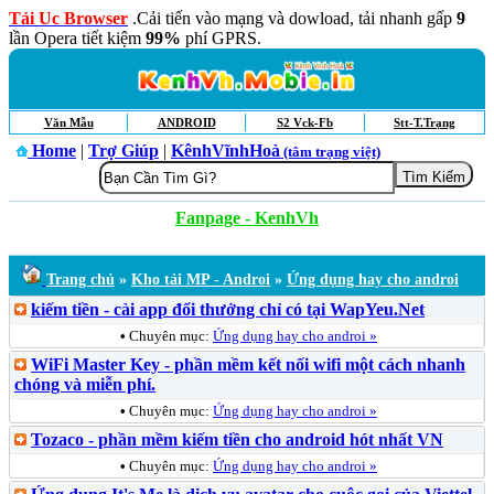
Tải Uc Browser
.Cải tiến vào mạng và dowload, tải nhanh gấp
9
lần Opera tiết kiệm
99%
phí GPRS.
Văn Mẫu
ANDROID
S2 Vck-Fb
Stt-T.Trạng
Home
|
Trợ Giúp
|
KênhVĩnhHoà
(tâm trạng việt)
Fanpage - KenhVh
Trang chủ
»
Kho tải MP - Androi
»
Ứng dụng hay cho androi
kiếm tiền - cài app đổi thưởng chỉ có tại WapYeu.Net
•
Chuyên mục:
Ứng dụng hay cho androi »
WiFi Master Key - phần mềm kết nối wifi một cách nhanh
chóng và miễn phí.
•
Chuyên mục:
Ứng dụng hay cho androi »
Tozaco - phần mềm kiếm tiền cho android hót nhất VN
•
Chuyên mục:
Ứng dụng hay cho androi »