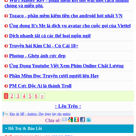
WiFi Master Key - phần mềm kết nối wifi một cách nhanh
chóng và miễn phí.
Tozaco - phần mềm kiếm tiền cho android hót nhất VN
Ứng dụng It's Me là dịch vụ avatar cho cuộc gọi của Viettel
Dịch nhanh tất cả các thể loại ngôn ngữ
Truyện hài Kim Chi - Củ Cải 18+
Photop - Ghép ảnh cực đẹp
Ứng Dụng Youtube Việt Xem Phim Online Chất Lượng
Phần Mềm Đọc Truyện cười người lớn Hay
PM Cực Độc Ai là thánh Troll
1
2
3
4
5
6
»
↑ Lên Trên ↑
Tag:
Kho
,
tải
,
MP
,
-
,
Androi»
,
Ứng
,
dụng
,
hay
,
cho
,
androi
,
Chia sẻ:
• Hỗ Trợ & Báo Lỗi