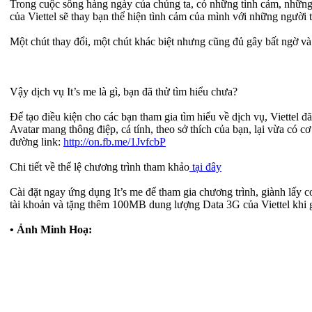
Trong cuộc sống hàng ngày của chúng ta, có những tình cảm, những
của Viettel sẽ thay bạn thể hiện tình cảm của mình với những người
Một chút thay đổi, một chút khác biệt nhưng cũng đủ gây bất ngờ và
Vậy dịch vụ It’s me là gì, bạn đã thử tìm hiểu chưa?
Để tạo điều kiện cho các bạn tham gia tìm hiểu về dịch vụ, Viettel 
Avatar mang thông điệp, cá tính, theo sở thích của bạn, lại vừa có c
đường link:
http://on.fb.me/1JvfcbP
Chi tiết về thể lệ chương trình tham khảo
tại đây
Cài đặt ngay ứng dụng It’s me để tham gia chương trình, giành lấy
tài khoản và tặng thêm 100MB dung lượng Data 3G của Viettel khi g
• Ảnh Minh Hoạ: