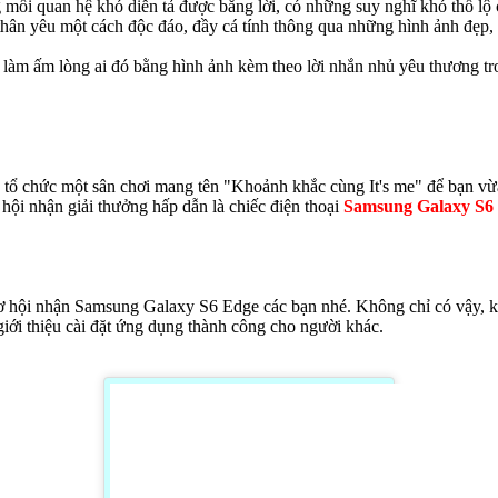
 mối quan hệ khó diễn tả được bằng lời, có những suy nghĩ khó thổ l
 thân yêu một cách độc đáo, đầy cá tính thông qua những hình ảnh đẹp
 làm ấm lòng ai đó bằng hình ảnh kèm theo lời nhắn nhủ yêu thương tr
đã tổ chức một sân chơi mang tên "Khoảnh khắc cùng It's me" để bạn vừa
ơ hội nhận giải thưởng hấp dẫn là chiếc điện thoại
Samsung Galaxy S6
 cơ hội nhận Samsung Galaxy S6 Edge các bạn nhé. Không chỉ có vậy, k
iới thiệu cài đặt ứng dụng thành công cho người khác.