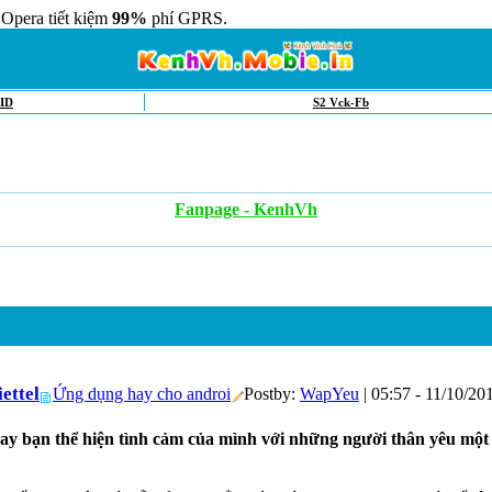
 Opera tiết kiệm
99%
phí GPRS.
ID
S2 Vck-Fb
Fanpage - KenhVh
ettel
Ứng dụng hay cho androi
Postby:
WapYeu
| 05:57 - 11/10/20
thay bạn thể hiện tình cảm của mình với những người thân yêu một