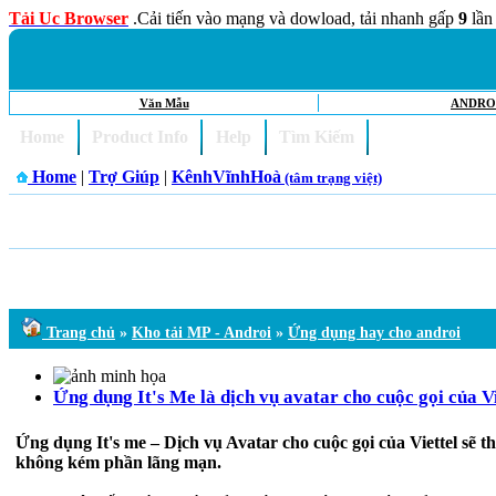
Tải Uc Browser
.Cải tiến vào mạng và dowload, tải nhanh gấp
9
lần
Văn Mẫu
ANDRO
Home
Product Info
Help
Tìm Kiếm
Home
|
Trợ Giúp
|
KênhVĩnhHoà
(tâm trạng việt)
Trang chủ
»
Kho tải MP - Androi
»
Ứng dụng hay cho androi
Ứng dụng It's Me là dịch vụ avatar cho cuộc gọi của Vi
Ứng dụng It's me – Dịch vụ Avatar cho cuộc gọi của Viettel sẽ 
không kém phần lãng mạn.