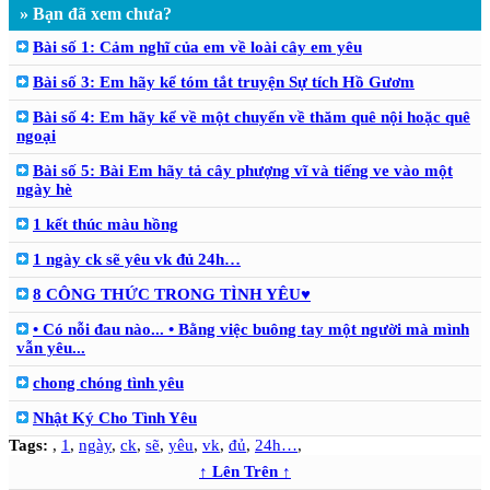
» Bạn đã xem chưa?
Bài số 1: Cảm nghĩ của em về loài cây em yêu
Bài số 3: Em hãy kể tóm tắt truyện Sự tích Hồ Gươm
Bài số 4: Em hãy kể về một chuyến về thăm quê nội hoặc quê
ngoại
Bài số 5: Bài Em hãy tả cây phượng vĩ và tiếng ve vào một
ngày hè
1 kết thúc màu hồng
1 ngày ck sẽ yêu vk đủ 24h…
8 CÔNG THỨC TRONG TÌNH YÊU♥
• Có nỗi đau nào... • Bằng việc buông tay một người mà mình
vẫn yêu...
chong chóng tình yêu
Nhật Ký Cho Tình Yêu
Tags:
,
1
,
ngày
,
ck
,
sẽ
,
yêu
,
vk
,
đủ
,
24h…
,
↑ Lên Trên ↑