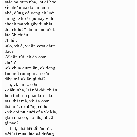
mặc áo mưa nha, lát đi học
về nhớ mua đồ ăn luôn
nhé, đừng có vắng ck lười
ăn nghe ko? dạo này vì lo
chock mà vk gầy đi nhìu
đó, ck lo! " -tin nhắn từ ck
lúc 5h chiều.
7h tối:
-alo, vk à, vk ăn cơm chưa
đấy?
-Vk ăn rùi. ck ăn cơm
chưa?
-ck chưa được ăn, ck đang
làm nốt rùi nghỉ ăn cơm
đây. mà vk ăn gì thế?
- hì, vk ăn ... cơm.
- điêu nhá, lại nói dối ck ăn
linh tinh rùi phải ko? - ko
mà, thật mà, vk ăn cơm
thật mà, ck đừng có lo.
- vk coi nụ cười của vk kìa,
gian quá cơ, nói thật đi, ăn
gì nào?
- hì hì, nhà hết đồ ăn rùi,
trời lại mưa, lúc về đường