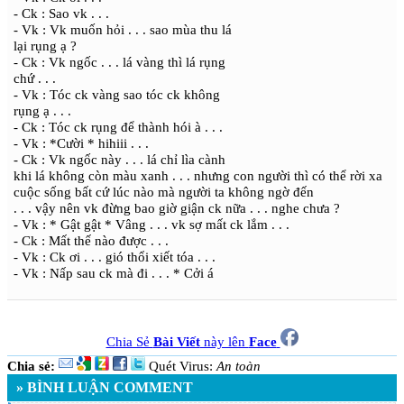
- Ck : Sao vk . . .
- Vk : Vk muốn hỏi . . . sao mùa thu lá
lại rụng ạ ?
- Ck : Vk ngốc . . . lá vàng thì lá rụng
chứ . . .
- Vk : Tóc ck vàng sao tóc ck không
rụng ạ . . .
- Ck : Tóc ck rụng để thành hói à . . .
- Vk : *Cười * hihiii . . .
- Ck : Vk ngốc này . . . lá chỉ lìa cành
khi lá không còn màu xanh . . . nhưng con người thì có thể rời xa
cuộc sống bất cứ lúc nào mà người ta không ngờ đến
. . . vậy nên vk đừng bao giờ giận ck nữa . . . nghe chưa ?
- Vk : * Gật gật * Vâng . . . vk sợ mất ck lắm . . .
- Ck : Mất thế nào được . . .
- Vk : Ck ơi . . . gió thổi xiết tóa . . .
- Vk : Nấp sau ck mà đi . . . * Cởi á
Chia Sẻ
Bài Viết
này lên
Face
Chia sẻ:
Quét Virus:
An toàn
» BÌNH LUẬN COMMENT