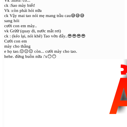
Vk :hIHI! có...
ck :Sao mày biết!
Vk :còn phải hỏi nữa
ck Vậy mai tao nói mẹ mang trầu cau😅😅😅
sang hỏi
cưới con em mày..
vk Grừừ (quay đi, nước mắt rơi)
ck : (kéo lại, nói khẽ) Tao vởn đấy..😎😎😎😎
Cưới con em
mày cho thằng
e họ tao.😐😐😐 còn... cưới mày cho tao.
hehe. đừng buồn nữa :'x😶😶