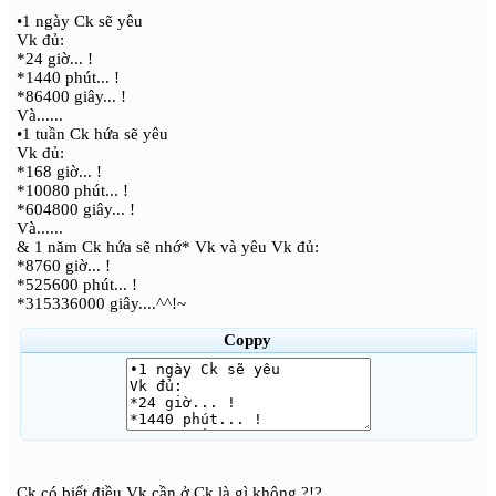
•1 ngày Ck sẽ yêu
Vk đủ:
*24 giờ... !
*1440 phút... !
*86400 giây... !
Và......
•1 tuần Ck hứa sẽ yêu
Vk đủ:
*168 giờ... !
*10080 phút... !
*604800 giây... !
Và......
& 1 năm Ck hứa sẽ nhớ* Vk và yêu Vk đủ:
*8760 giờ... !
*525600 phút... !
*315336000 giây....^^!~
Coppy
Ck có biết điều Vk cần ở Ck là gì không ?!?