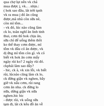
qua chợ lụt nên vk chả
mua được j, vk.. . nhịn.:
( hok sao đâu, lát trời tạnh
vk ra mua j đó ăn cũng
được,mà nhà còn sữa nè,
còn mì tôm...
- vk đó, lúc nào cũng làm
ck lo, toàn nghĩ ăn linh tinh
thui, cơm thì hok chịu ăn,
sữa chỉ để uống thêm thôi
ko thể thay cơm được, mì
tôm vk đâu có ăn được, vk
dị ứng mì tôm còn gì. vk có
biết vk hok ăn cơm mấy
ngày rùi ko? 2 ngày rùi đó.
ckphải làm sao đây?
- hic, ck à, vk xin lỗi, vk biết
rùi, lúcnào cũng làm ck lo,
ck đừng giận vk nghen, bây
giờ vk nấu cơm, rùi rang
cơm ăn nha. ck đừng lo
nữa, dừng giận vk nữa
nghen.hic hic
- được rùi, vk uống sữa
tạm đi, lát ck kêu đồ ăn về