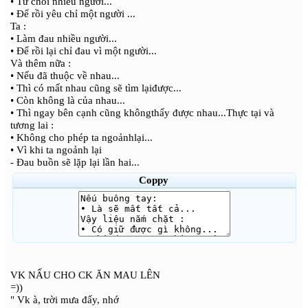
• Từ chối nhiều người...
• Để rồi yêu chỉ một người ...
Ta :
• Làm đau nhiều người...
• Để rồi lại chỉ đau vì một người...
Và thêm nữa :
• Nếu đã thuộc về nhau...
• Thì có mất nhau cũng sẽ tìm lạiđược...
• Còn không là của nhau...
• Thì ngay bên cạnh cũng khôngthấy được nhau...Thực tại và
tương lai :
• Không cho phép ta ngoảnhlại...
• Vì khi ta ngoảnh lại
- Đau buồn sẽ lặp lại lần hai...
Coppy
VK NẤU CHO CK ĂN MAU LÊN
=))
" Vk à, trời mưa đấy, nhớ