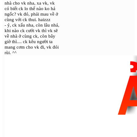
nhà cho vk nha, xa vk, vk
có biết ck lo thế nào ko hả
ngốc? vk đó, phải mau về ở
cùng với ck thui. haizzz
- ý, ck xấu nha, còn lâu nhá,
khi nào ck cưới vk thì vk sẽ
về nhà ở cùng ck, còn bây
giờ thì.... ck kêu người ta
mang cơm cho vk đi, vk đói
rùi. ^^