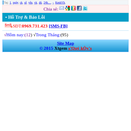
Tag:
1
,
ngày
,
ck
,
sẽ
,
yêu
,
vk
,
đủ
,
24h…
,
-
,
KenhVh
,
Chia sẻ:
• Hỗ Trợ & Báo Lỗi
SĐT:
0969.731.423
[SMS-FB]
√
Hôm nay:
(12
) √
Trong Tháng:
(95)
Site Map
© 2015
Xtgem
s'Quý kÒy's