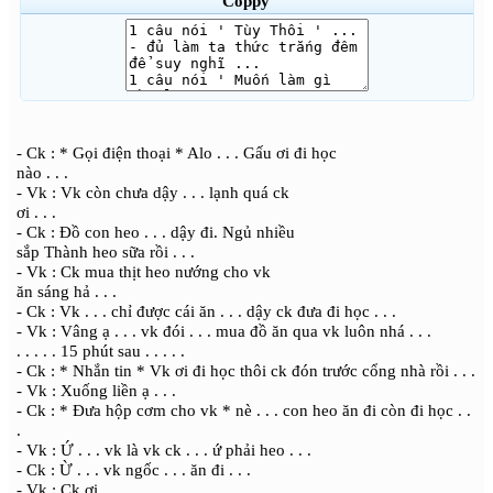
Coppy
- Ck : * Gọi điện thoại * Alo . . . Gấu ơi đi học
nào . . .
- Vk : Vk còn chưa dậy . . . lạnh quá ck
ơi . . .
- Ck : Đồ con heo . . . dậy đi. Ngủ nhiều
sắp Thành heo sữa rồi . . .
- Vk : Ck mua thịt heo nướng cho vk
ăn sáng hả . . .
- Ck : Vk . . . chỉ được cái ăn . . . dậy ck đưa đi học . . .
- Vk : Vâng ạ . . . vk đói . . . mua đồ ăn qua vk luôn nhá . . .
. . . . . 15 phút sau . . . . .
- Ck : * Nhắn tin * Vk ơi đi học thôi ck đón trước cổng nhà rồi . . .
- Vk : Xuống liền ạ . . .
- Ck : * Đưa hộp cơm cho vk * nè . . . con heo ăn đi còn đi học . .
.
- Vk : Ứ . . . vk là vk ck . . . ứ phải heo . . .
- Ck : Ừ . . . vk ngốc . . . ăn đi . . .
- Vk : Ck ơi . . .