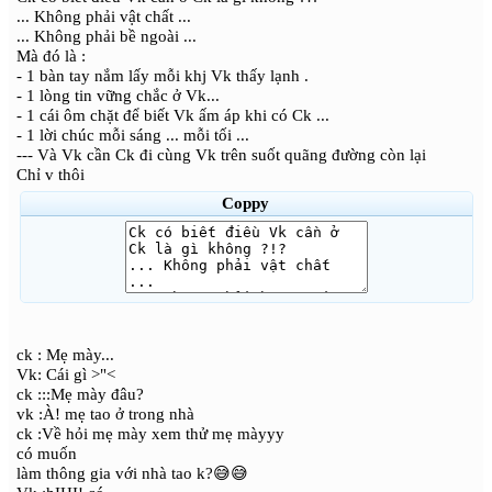
... Không phải vật chất ...
... Không phải bề ngoài ...
Mà đó là :
- 1 bàn tay nắm lấy mỗi khj Vk thấy lạnh .
- 1 lòng tin vững chắc ở Vk...
- 1 cái ôm chặt để biết Vk ấm áp khi có Ck ...
- 1 lời chúc mỗi sáng ... mỗi tối ...
--- Và Vk cần Ck đi cùng Vk trên suốt quãng đường còn lại
Chỉ v thôi
Coppy
ck : Mẹ mày...
Vk: Cái gì >"<
ck :::Mẹ mày đâu?
vk :À! mẹ tao ở trong nhà
ck :Về hỏi mẹ mày xem thử mẹ màyyy
có muốn
làm thông gia với nhà tao k?😅😅