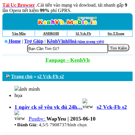
Tải Uc Browser
.Cải tiến vào mạng và dowload, tải nhanh gấp
9
lần Opera tiết kiệm
99%
phí GPRS.
Văn Mẫu
ANDROID
S2 Vck-Fb
Stt-T.Trạng
Home
|
Trợ Giúp
|
KênhVĩnhHoà
(tâm trạng việt)
Fanpage - KenhVh
Trang chủ
»
s2 Vck-Fb s2
1 ngày ck sẽ yêu vk đủ 24h…
s2 Vck-Fb s2
Postby:
WapYeu | 2015-06-10
• Đánh Giá:
4,5/5 7908737/bình chọn