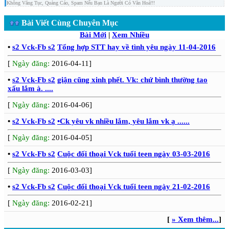
Không Văng Tục, Quảng Cáo, Spam Nếu Bạn Là Người Có Văn Hoá!!!
Bài Viết Cùng Chuyên Mục
Bài Mới
|
Xem Nhiều
•
s2 Vck-Fb s2
Tổng hợp STT hay về tình yêu ngày 11-04-2016
[
Ngày đăng:
2016-04-11]
•
s2 Vck-Fb s2
giận cũng xinh phết. Vk: chứ bình thường tao
xấu lắm à. ....
[
Ngày đăng:
2016-04-06]
•
s2 Vck-Fb s2
•Ck yêu vk nhiều lắm, yêu lắm vk ạ ......
[
Ngày đăng:
2016-04-05]
•
s2 Vck-Fb s2
Cuộc đối thoại Vck tuổi teen ngày 03-03-2016
[
Ngày đăng:
2016-03-03]
•
s2 Vck-Fb s2
Cuộc đối thoại Vck tuổi teen ngày 21-02-2016
[
Ngày đăng:
2016-02-21]
[
» Xem thêm...
]