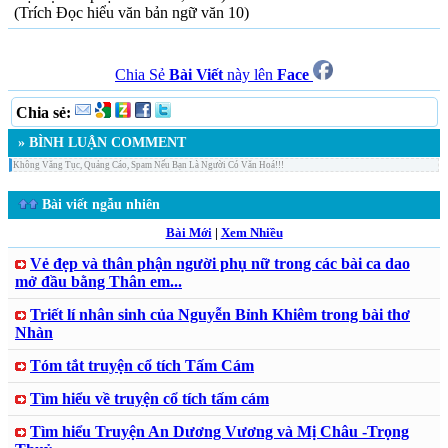
(Trích Đọc hiểu văn bản ngữ văn 10)
Chia Sẻ
Bài Viết
này lên
Face
Chia sẻ:
» BÌNH LUẬN COMMENT
Không Văng Tục, Quảng Cáo, Spam Nếu Bạn Là Người Có Văn Hoá!!!
Bài viết ngẫu nhiên
Bài Mới
|
Xem Nhiều
Vẻ đẹp và thân phận người phụ nữ trong các bài ca dao
mở đầu bằng Thân em...
Triết lí nhân sinh của Nguyễn Bỉnh Khiêm trong bài thơ
Nhàn
Tóm tắt truyện cổ tích Tấm Cám
Tìm hiểu về truyện cổ tích tấm cám
Tìm hiểu Truyện An Dương Vương và Mị Châu -Trọng