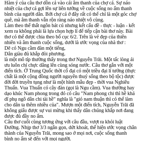
Hàm ý của câu thơ dồn cả vào cái âm thanh của chợ cá. Sự náo
nhiệt của chợ cá gợi lên sự liên tưởng về cuộc sống no ấm thanh
bình của người dân. Bởi chợ cá ở đây rất có thể chỉ là một góc chợ
quê, mà âm thanh vẫn rộn ràng náo nhiệt vô cùng.
Làm theo thể thất ngôn bát cú nhưng kết cấu đề - thực - luận - kết
xem ra không phải là lựa chọn hợp lí để tiếp cận bài thơ này. Bài
thơ có thể được chia theo bố cục 6/2. Trên là vẻ đẹp của thiên
nhiên và âm thanh cuộc sống, dưới là ước vọng của nhà thơ :
Dẽ có Ngu cầm đàn một tiếng,
Dân giàu đủ khắp đòi phương.
là một mô típ thường thấy trong thơ Nguyễn Trãi. Một tấc lòng ái
ưu luôn chỉ chực dâng lên cùng sóng nước. Câu thơ gắn với một
điển tích. Ở Trung Quốc thời cổ đại có một triều đại lí tưởng (thực
chất là một cộng đồng người nguyên thuỷ sống theo bộ tộc) được
đời đời truyền tụng như là một hình mẫu đẹp - thời vua Nghiêu
Thuấn. Vua Thuấn có cây đàn (gọi là Ngu cầm). Vua thường hay
dạo khúc Nam phong trong đó có câu "Nam phong chi thì hề khả
dĩ phụ ngô dân chi tài hề" nghĩa là "gió nam thuận thì có thể làm
cho dân ta thêm nhiều của". Mượn một điển tích, Nguyễn Trãi đã
không giấu được sự vui mừng khi thấy dân chúng khắp nơi đang
được đủ đầy no ấm.
Câu thơ cuối cùng tương ứng với câu đầu, vượt ra khỏi luật
Đường. Nhịp thơ 3/3 ngắn gọn, dứt khoát, thể hiện ước vọng chân
thành của Nguyễn Trãi, mong sao ở mọi nơi, cuộc sống thanh
bình no ấm sẽ đến với mọi người.