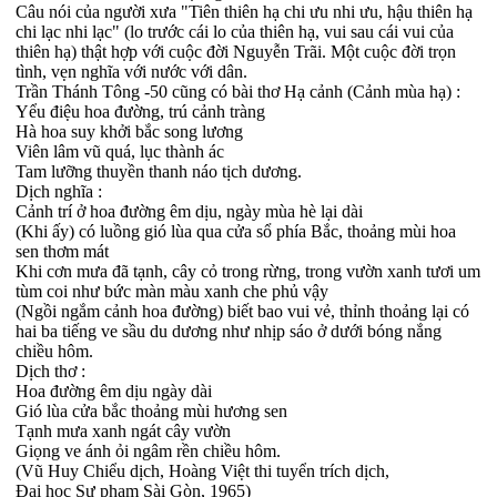
Câu nói của người xưa "Tiên thiên hạ chi ưu nhi ưu, hậu thiên hạ
chi lạc nhi lạc" (lo trước cái lo của thiên hạ, vui sau cái vui của
thiên hạ) thật hợp với cuộc đời Nguyễn Trãi. Một cuộc đời trọn
tình, vẹn nghĩa với nước với dân.
Trần Thánh Tông -50 cũng có bài thơ Hạ cảnh (Cảnh mùa hạ) :
Yểu điệu hoa đường, trú cảnh tràng
Hà hoa suy khởi bắc song lương
Viên lâm vũ quá, lục thành ác
Tam lưỡng thuyền thanh náo tịch dương.
Dịch nghĩa :
Cảnh trí ở hoa đường êm dịu, ngày mùa hè lại dài
(Khi ấy) có luồng gió lùa qua cửa sổ phía Bắc, thoảng mùi hoa
sen thơm mát
Khi cơn mưa đã tạnh, cây cỏ trong rừng, trong vườn xanh tươi um
tùm coi như bức màn màu xanh che phủ vậy
(Ngồi ngắm cảnh hoa đường) biết bao vui vẻ, thỉnh thoảng lại có
hai ba tiếng ve sầu du dương như nhịp sáo ở dưới bóng nắng
chiều hôm.
Dịch thơ :
Hoa đường êm dịu ngày dài
Gió lùa cửa bắc thoảng mùi hương sen
Tạnh mưa xanh ngát cây vườn
Giọng ve ánh ỏi ngâm rền chiều hôm.
(Vũ Huy Chiểu dịch, Hoàng Việt thi tuyển trích dịch,
Đại học Sư phạm Sài Gòn, 1965)