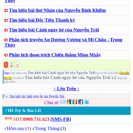
Thuỷ
Tìm hiểu bài thơ Nhàn của Nguyễn Bỉnh Khiêm
Tìm hiểu bài Độc Tiểu Thanh ký
Tìm hiểu bài Cảnh ngày hè của Nguyễn Trãi
Phân tích truyện An Dương Vương và Mị Châu - Trọng
Thủy
Phân tích đoạn trích Chiến thắng Mtao Mxây
1
2
»
Tìm hiểu bài Cảnh ngày hè của Nguyễn Trãi
Tags:
bạn đang xem
bạn có thể xem thêm
Văn mẫu
Tìm hiểu bài Cảnh ngày hè của Nguyễn Trãi v2
lớp 10
còn nữa nè
đang cập
nhật thêm
↑ Lên Trên ↑
Tag:
Tìm
,
hiểu
,
bài
,
Cảnh
,
ngày
,
hè
,
của
,
Nguyễn
,
Trãi
,
Chia sẻ:
• Hỗ Trợ & Báo Lỗi
SĐT:
0969.731.423
[SMS-FB]
√
Hôm nay:
(1
) √
Trong Tháng:
(3)