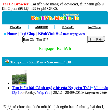
Tải Uc Browser
.Cải tiến vào mạng và dowload, tải nhanh gấp
9
lần Opera tiết kiệm
99%
phí GPRS.
Văn Mẫu
ANDROID
S2 Vck-Fb
Stt-T.Trạng
Home
|
Trợ Giúp
|
KênhVĩnhHoà
(tâm trạng việt)
Fanpage - KenhVh
Trang chủ
»
Văn Mẫu
»
Văn mẫu lớp 10
Tìm hiểu bài Cảnh ngày hè của Nguyễn Trãi
Văn mẫu
lớp 10
Postby:
WapYeu
| 20:12 - 28/09/2015
• Lượt xem: 2399
Được tổ chức theo kiểu một bài thất ngôn bát cú nhưng bài thơ lại