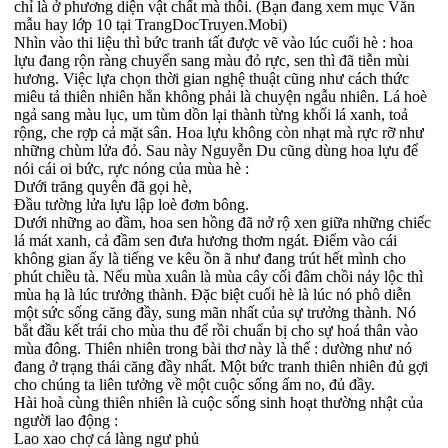
chỉ là ở phương diện vật chất mà thôi. (Bạn đang xem mục Văn
mẫu hay lớp 10 tại TrangDocTruyen.Mobi)
Nhìn vào thi liệu thì bức tranh tất được vẽ vào lúc cuối hè : hoa
lựu đang rộn ràng chuyển sang màu đỏ rực, sen thì đã tiễn mùi
hương. Việc lựa chọn thời gian nghệ thuật cũng như cách thức
miêu tả thiên nhiên hẳn không phải là chuyện ngẫu nhiên. Lá hoè
ngả sang màu lục, um tùm dồn lại thành từng khối lá xanh, toả
rộng, che rợp cả mặt sân. Hoa lựu không còn nhạt mà rực rỡ như
những chùm lửa đỏ. Sau này Nguyễn Du cũng dùng hoa lựu để
nói cái oi bức, rực nóng của mùa hè :
Dưới trăng quyên đã gọi hè,
Đầu tường lửa lựu lập loè đơm bông.
Dưới những ao đầm, hoa sen hồng đã nở rộ xen giữa những chiếc
lá mát xanh, cả đầm sen đưa hương thơm ngát. Điểm vào cái
không gian ấy là tiếng ve kêu ồn ã như đang trút hết mình cho
phút chiều tà. Nếu mùa xuân là mùa cây cối đâm chồi nảy lộc thì
mùa hạ là lúc trưởng thành. Đặc biệt cuối hè là lúc nó phô diễn
một sức sống căng đầy, sung mãn nhất của sự trưởng thành. Nó
bắt đầu kết trái cho mùa thu để rồi chuẩn bị cho sự hoá thân vào
mùa đông. Thiên nhiên trong bài thơ này là thế : dường như nó
đang ở trạng thái căng đầy nhất. Một bức tranh thiên nhiên đủ gợi
cho chúng ta liên tưởng về một cuộc sống ấm no, đủ đầy.
Hài hoà cùng thiên nhiên là cuộc sống sinh hoạt thường nhật của
người lao động :
Lao xao chợ cá làng ngư phủ