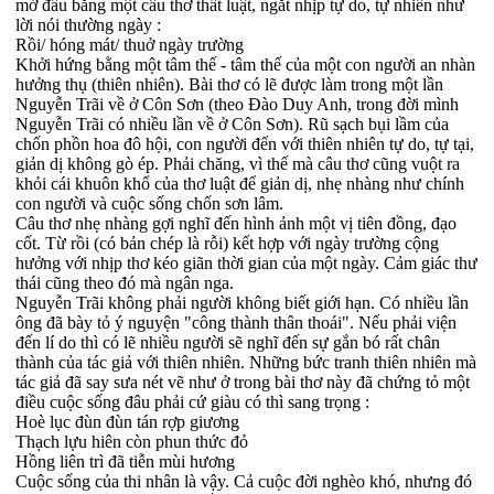
mở đầu bằng một câu thơ thất luật, ngắt nhịp tự do, tự nhiên như
lời nói thường ngày :
Rồi/ hóng mát/ thuở ngày trường
Khởi hứng bằng một tâm thế - tâm thế của một con người an nhàn
hưởng thụ (thiên nhiên). Bài thơ có lẽ được làm trong một lần
Nguyễn Trãi về ở Côn Sơn (theo Đào Duy Anh, trong đời mình
Nguyễn Trãi có nhiều lần về ở Côn Sơn). Rũ sạch bụi lầm của
chốn phồn hoa đô hội, con người đến với thiên nhiên tự do, tự tại,
giản dị không gò ép. Phải chăng, vì thế mà câu thơ cũng vuột ra
khỏi cái khuôn khổ của thơ luật để giản dị, nhẹ nhàng như chính
con người và cuộc sống chốn sơn lâm.
Câu thơ nhẹ nhàng gợi nghĩ đến hình ảnh một vị tiên đồng, đạo
cốt. Từ rồi (có bản chép là rỗi) kết hợp với ngày trường cộng
hưởng với nhịp thơ kéo giãn thời gian của một ngày. Cảm giác thư
thái cũng theo đó mà ngân nga.
Nguyễn Trãi không phải người không biết giới hạn. Có nhiều lần
ông đã bày tỏ ý nguyện "công thành thân thoái". Nếu phải viện
đến lí do thì có lẽ nhiều người sẽ nghĩ đến sự gắn bó rất chân
thành của tác giả với thiên nhiên. Những bức tranh thiên nhiên mà
tác giả đã say sưa nét vẽ như ở trong bài thơ này đã chứng tỏ một
điều cuộc sống đâu phải cứ giàu có thì sang trọng :
Hoè lục đùn đùn tán rợp giương
Thạch lựu hiên còn phun thức đỏ
Hồng liên trì đã tiễn mùi hương
Cuộc sống của thi nhân là vậy. Cả cuộc đời nghèo khó, nhưng đó