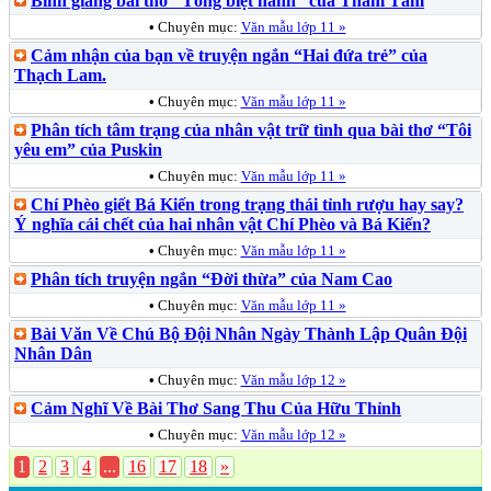
Bình giảng bài thơ “Tống biệt hành” của Thâm Tâm
•
Chuyên mục:
Văn mẫu lớp 11 »
Cảm nhận của bạn về truyện ngắn “Hai đứa trẻ” của
Thạch Lam.
•
Chuyên mục:
Văn mẫu lớp 11 »
Phân tích tâm trạng của nhân vật trữ tình qua bài thơ “Tôi
yêu em” của Puskin
•
Chuyên mục:
Văn mẫu lớp 11 »
Chí Phèo giết Bá Kiến trong trạng thái tỉnh rượu hay say?
Ý nghĩa cái chết của hai nhân vật Chí Phèo và Bá Kiến?
•
Chuyên mục:
Văn mẫu lớp 11 »
Phân tích truyện ngắn “Đời thừa” của Nam Cao
•
Chuyên mục:
Văn mẫu lớp 11 »
Bài Văn Về Chú Bộ Đội Nhân Ngày Thành Lập Quân Đội
Nhân Dân
•
Chuyên mục:
Văn mẫu lớp 12 »
Cảm Nghĩ Về Bài Thơ Sang Thu Của Hữu Thỉnh
•
Chuyên mục:
Văn mẫu lớp 12 »
1
2
3
4
...
16
17
18
»