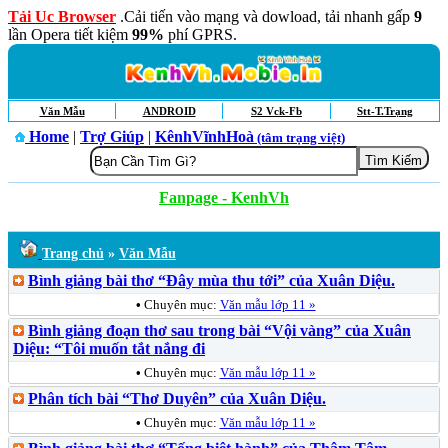
Tải Uc Browser
.Cải tiến vào mạng và dowload, tải nhanh gấp
9
lần Opera tiết kiệm
99%
phí GPRS.
Văn Mẫu
ANDROID
S2 Vck-Fb
Stt-T.Trạng
Home
|
Trợ Giúp
|
KênhVĩnhHoà
(tâm trạng việt)
Fanpage - KenhVh
Trang chủ
»
Văn Mẫu
Bình giảng bài thơ “Đây mùa thu tới” của Xuân Diệu.
•
Chuyên mục:
Văn mẫu lớp 11 »
Bình giảng đoạn thơ sau trong bài “Vội vàng” của Xuân
Diệu: “Tôi muốn tắt nắng đi
•
Chuyên mục:
Văn mẫu lớp 11 »
Phân tích bài “Thơ Duyên” của Xuân Diệu.
•
Chuyên mục:
Văn mẫu lớp 11 »