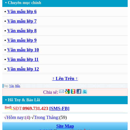
• Chuyên mục chính
•
Văn mẫu lớp 6
•
Văn mẫu lớp 7
•
Văn mẫu lớp 8
•
Văn mẫu lớp 9
•
Văn mẫu lớp 10
•
Văn mẫu lớp 11
•
Văn mẫu lớp 12
↑ Lên Trên ↑
Tag:
Văn
,
Mẫu
,
Chia sẻ:
• Hỗ Trợ & Báo Lỗi
SĐT:
0969.731.423
[SMS-FB]
√
Hôm nay:
(4
) √
Trong Tháng:
(59)
Site Map