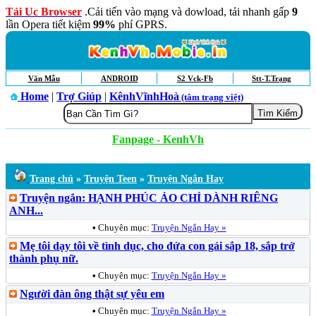
Tải Uc Browser
.Cải tiến vào mạng và dowload, tải nhanh gấp
9
lần Opera tiết kiệm
99%
phí GPRS.
Văn Mẫu
ANDROID
S2 Vck-Fb
Stt-T.Trạng
Home
|
Trợ Giúp
|
KênhVĩnhHoà
(tâm trạng việt)
Fanpage - KenhVh
Trang chủ
»
Truyện Teen
»
Truyện Ngắn Hay
Truyện ngắn: HẠNH PHÚC ẢO CHỈ DÀNH RIÊNG
ANH...
•
Chuyên mục:
Truyện Ngắn Hay »
Mẹ tôi dạy tôi về tình dục, cho đứa con gái sắp 18, sắp trở
thành phụ nữ.
•
Chuyên mục:
Truyện Ngắn Hay »
Người đàn ông thật sự yêu em
•
Chuyên mục:
Truyện Ngắn Hay »