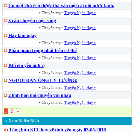
Có một chú ếch được thả vào một cái nồi nước lạnh.
•
Chuyên mục:
Truyện Ngắn Hay »
3 câu chuyện cuộc sống
•
Chuyên mục:
Truyện Ngắn Hay »
Hãy làm ngay
•
Chuyên mục:
Truyện Ngắn Hay »
Phần quan trọng nhất trên cơ thể
•
Chuyên mục:
Truyện Ngắn Hay »
Khi em yêu anh :)
•
Chuyên mục:
Truyện Ngắn Hay »
NGƯỜI ĐÀN ÔNG LÝ TƯỞNG!
•
Chuyên mục:
Truyện Ngắn Hay »
2 linh hồn nói chuyện với nhau
•
Chuyên mục:
Truyện Ngắn Hay »
1
2
»
» Xem Nhiều Nhất
Tổng hợp STT hay về tình yêu ngày 03-05-2016