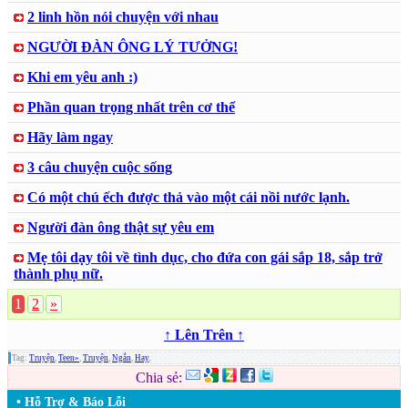
2 linh hồn nói chuyện với nhau
NGƯỜI ĐÀN ÔNG LÝ TƯỞNG!
Khi em yêu anh :)
Phần quan trọng nhất trên cơ thể
Hãy làm ngay
3 câu chuyện cuộc sống
Có một chú ếch được thả vào một cái nồi nước lạnh.
Người đàn ông thật sự yêu em
Mẹ tôi dạy tôi về tình dục, cho đứa con gái sắp 18, sắp trở
thành phụ nữ.
1
2
»
↑ Lên Trên ↑
Tag:
Truyện
,
Teen»
,
Truyện
,
Ngắn
,
Hay
,
Chia sẻ:
• Hỗ Trợ & Báo Lỗi