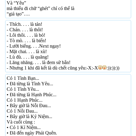
Và “Yêu”
mà thiếu đi chữ “ghét” chỉ có thể là
“giả tạo”….
- Thích. . . . là tán!
- Chán. . . . là thôi!
- Lôi thôi. . . . là bỏ!
- Tò mò. . . . là biến!
- Lười biếng. . . .Next ngay!
- Mặt chai. . . . là xù!
- Lù đù. . . . là quăng!
- Lăng nhăng. . . . là đem sử bắn!
- Nhưng 1 khi đã kết là dù chết cũng yêu:-X:-X
:)):)):))
Có 1 Tình Bạn...
• Đã từng là Tình Yêu...
Có 1 Tình Yêu...
• Đã từng là Hạnh Phúc...
Có 1 Hạnh Phúc...
• Bây giờ là Nỗi Đau...
Có 1 Nỗi Đau...
• Bây giờ là Kỷ Niệm...
Và cuối cùng :
• Có 1 Kỉ Niệm...
• Đã đến ngày Phải Quên.