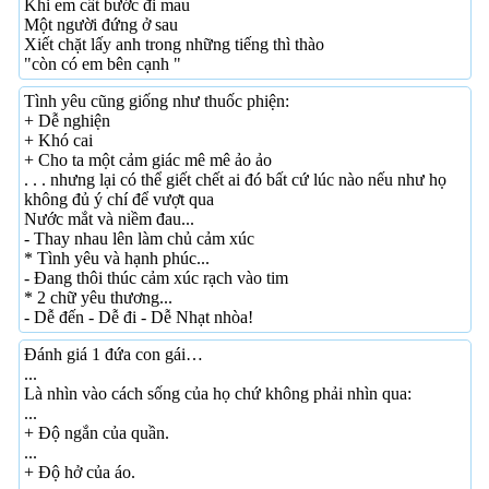
Khi em cất bước đi mau
Một người đứng ở sau
Xiết chặt lấy anh trong những tiếng thì thào
"còn có em bên cạnh "
Tình yêu cũng giống như thuốc phiện:
+ Dễ nghiện
+ Khó cai
+ Cho ta một cảm giác mê mê ảo ảo
. . . nhưng lại có thể giết chết ai đó bất cứ lúc nào nếu như họ
không đủ ý chí để vượt qua
Nước mắt và niềm đau...
- Thay nhau lên làm chủ cảm xúc
* Tình yêu và hạnh phúc...
- Đang thôi thúc cảm xúc rạch vào tim
* 2 chữ yêu thương...
- Dễ đến - Dễ đi - Dễ Nhạt nhòa!
Đánh giá 1 đứa con gái…
...
Là nhìn vào cách sống của họ chứ không phải nhìn qua:
...
+ Độ ngắn của quần.
...
+ Độ hở của áo.