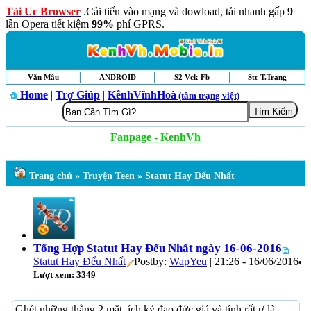
Tải Uc Browser
.Cải tiến vào mạng và dowload, tải nhanh gấp
9
lần Opera tiết kiệm
99%
phí GPRS.
Văn Mẫu
ANDROID
S2 Vck-Fb
Stt-T.Trạng
Home
|
Trợ Giúp
|
KênhVĩnhHoà
(tâm trạng việt)
Fanpage - KenhVh
Trang chủ
»
Truyện Teen
»
Statut Hay Đểu Nhất
Tổng Hợp Statut Hay Đểu Nhất ngày 16-06-2016
Statut Hay Đểu Nhất
Postby:
WapYeu
| 21:26 - 16/06/2016
•
Lượt xem: 3349
Ghét những thằng 2 mặt, ích kỷ đạo đức giả và tính rất ư là