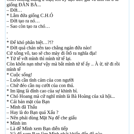
giống ĐÀN BÀ...
– Đời…
* Lắm đứa giống C.H.Ó
– Đời tạo ra nó…
– Sao còn tạo ra chó…
.
.
* Để khó phân biệt…?!?
* Đời quá chán nên tao chẳng ngán đứa nào!
Cứ xông vô, tao sẽ cho mày đi ôtô ra nghĩa địa!
* Tử tế với mình thì mình tử tế lại.
Còn khốn nạn như vậy mà bắt mình tử tế ấy .. À ừ, tử đi rồi
mình tế
* Cuộc sống!
– Luôn cần tình cảm của con người
– Chứ đéo cần nụ cười của con thú.
* Im lặng là đỉnh cao của sự khinh bỉ.
* Chó Hoang mà cứ nghĩ mình là Bà Hoàng của xã hội...
* Cái bản mặt của Bạn
– Mình đã Thấu
– Hay là do Bạn quá Xấu ?
– Nên phải dùng Mặt Nạ để che giấu
* Mình im
– Là để Mình xem Bạn diễn tiếp
– Và để xem Bạn làm Mình phát khiếp đến độ nào