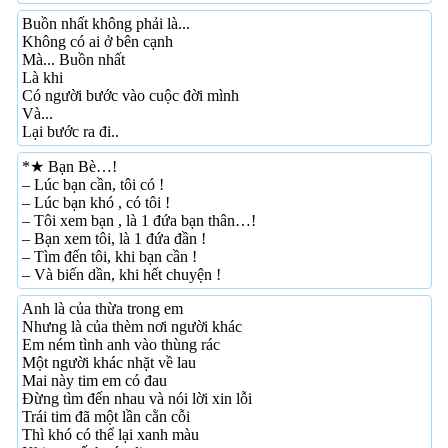
Buồn nhất không phải là...
Không có ai ở bên cạnh
Mà... Buồn nhất
Là khi
Có người bước vào cuộc đời mình
Và...
Lại bước ra đi..
*★ Bạn Bè…!
– Lúc bạn cần, tôi có !
– Lúc bạn khó , có tôi !
– Tôi xem bạn , là 1 đứa bạn thân…!
– Bạn xem tôi, là 1 đứa đần !
– Tìm đến tôi, khi bạn cần !
– Và biến dần, khi hết chuyện !
Anh là của thừa trong em
Nhưng là của thèm nơi người khác
Em ném tình anh vào thùng rác
Một người khác nhặt về lau
Mai này tim em có đau
Đừng tìm đến nhau và nói lời xin lỗi
Trái tim đã một lần cằn cỗi
Thì khó có thể lại xanh màu