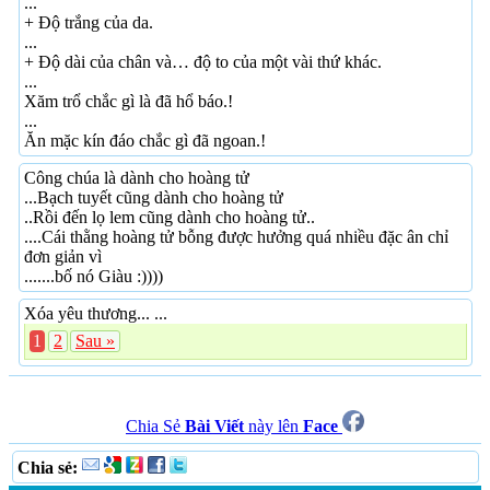
...
+ Độ trắng của da.
...
+ Độ dài của chân và… độ to của một vài thứ khác.
...
Xăm trổ chắc gì là đã hổ báo.!
...
Ăn mặc kín đáo chắc gì đã ngoan.!
Công chúa là dành cho hoàng tử
...Bạch tuyết cũng dành cho hoàng tử
..Rồi đến lọ lem cũng dành cho hoàng tử..
....Cái thằng hoàng tử bỗng được hưởng quá nhiều đặc ân chỉ
đơn giản vì
.......bố nó Giàu :))))
Xóa yêu thương... ...
1
2
Sau »
Chia Sẻ
Bài Viết
này lên
Face
Chia sẻ: