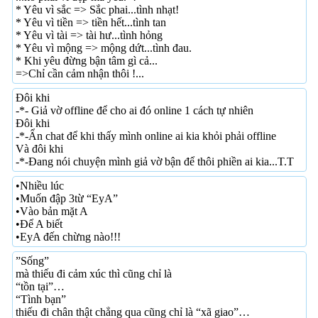
* Yêu vì sắc => Sắc phai...tình nhạt!
* Yêu vì tiền => tiền hết...tình tan
* Yêu vì tài => tài hư...tình hỏng
* Yêu vì mộng => mộng dứt...tình đau.
* Khi yêu đừng bận tâm gì cả...
=>Chỉ cần cảm nhận thôi !...
Đôi khi
-*- Giả vờ offline để cho ai đó online 1 cách tự nhiên
Đôi khi
-*-Ẩn chat để khi thấy mình online ai kia khỏi phải offline
Và đôi khi
-*-Đang nói chuyện mình giả vờ bận để thôi phiền ai kia...T.T
•Nhiều lúc
•Muốn đập 3từ “EyA”
•Vào bản mặt A
•Để A biết
•EyA đến chừng nào!!!
”Sống”
mà thiếu đi cảm xúc thì cũng chỉ là
“tồn tại”…
“Tình bạn”
thiếu đi chân thật chẳng qua cũng chỉ là “xã giao”…