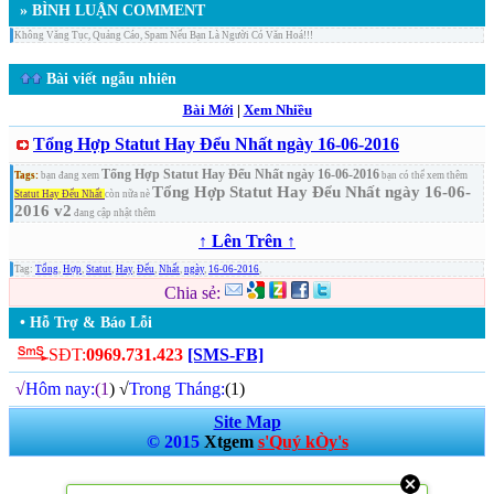
» BÌNH LUẬN COMMENT
Không Văng Tục, Quảng Cáo, Spam Nếu Bạn Là Người Có Văn Hoá!!!
Bài viết ngẫu nhiên
Bài Mới
|
Xem Nhiều
Tổng Hợp Statut Hay Đểu Nhất ngày 16-06-2016
Tổng Hợp Statut Hay Đểu Nhất ngày 16-06-2016
Tags:
bạn đang xem
bạn có thể xem thêm
Tổng Hợp Statut Hay Đểu Nhất ngày 16-06-
Statut Hay Đểu Nhất
còn nữa nè
2016 v2
đang cập nhật thêm
↑ Lên Trên ↑
Tag:
Tổng
,
Hợp
,
Statut
,
Hay
,
Đểu
,
Nhất
,
ngày
,
16-06-2016
,
Chia sẻ:
• Hỗ Trợ & Báo Lỗi
SĐT:
0969.731.423
[SMS-FB]
√
Hôm nay:
(1
) √
Trong Tháng:
(1)
Site Map
© 2015
Xtgem
s'Quý kÒy's