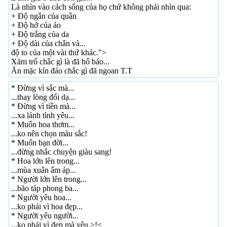
Là nhìn vào cách sống của họ chứ không phải nhìn qua:
+ Độ ngắn của quần
+ Độ hở của áo
+ Độ trắng của da
+ Độ dài của chân và...
độ to của một vài thứ khác.">
Xăm trổ chắc gì là đã hổ báo...
Ăn mặc kín đáo chắc gì đã ngoan T.T
* Đừng vì sắc mà...
...thay lòng đổi dạ...
* Đừng vì tiền mà...
...xa lánh tình yêu...
* Muốn hoa thơm...
...ko nên chọn màu sắc!
* Muốn bạn đời...
...đừng nhắc chuyện giàu sang!
* Hoa lớn lên trong...
...mùa xuân ấm áp...
* Người lớn lên trong...
...bão táp phong ba...
* Người yêu hoa...
...ko phải vì hoa đẹp...
* Người yêu người...
...ko phải vì đẹp mà yêu.>!<