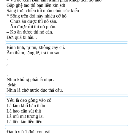
Gặp ghệ tao thì bạn liền xin sđt
Sáng trưa chiều tối nhắn chúc các kiểu
* Sống trên đời này nhiều cờ hó
– Chưa ăn được thì nó săn.
– Ăn được rồi thì nó phắn.
– Ko ăn được thì nó cắn.
Đời quá bi hài...
Bình tĩnh, tự tin, không cay cú.
Âm thầm, lặng lẽ, trả thù sau.
.
,
.
.
Nhịn không phải là nhục.
.:Mà:.
Nhịn là chờ nước đục thả câu.
Yêu là đeo gông vào cổ
Là làm khổ bản thân
Là hao cân sút thịt
Là mù mịt tương lai
Là tiêu tàn tiền tiêu
Đánh giá 1 đứa con gái...