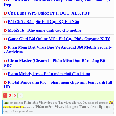
Đẹp
Ứng Dụng WPS Office: PPT, DOC, XLS, PDF
Bắt Chữ - Bản gốc Full Cực Kỳ Hại Não
MobiSub - Kho game đỉnh cao cho mobile
Game Chơi Bài Online Miễn Phí Cực Phê - Ongame Xì Tố
Phần Mềm Diệt Virus Bảo Vệ Android 360 Mobile Security
- Antivirus
Clean Master (Cleaner) - Phần Mềm Dọn Rác Tăng Bộ
Nhớ
Piano Melody Pro – Phần mềm chơi đàn Piano
Photaf Panorama Pro – phần mềm chụp ảnh toàn cảnh full
HD
1
2
3
»
Phần mềm Vivavideo pro Tạo video clip cực đẹp
Tags:
bạn đang xem
bạn có thể xem thêm
Ứng
Phần mềm Vivavideo pro Tạo video clip cực
dụng hay cho androi
còn nữa nè
đẹp v2
đang cập nhật thêm