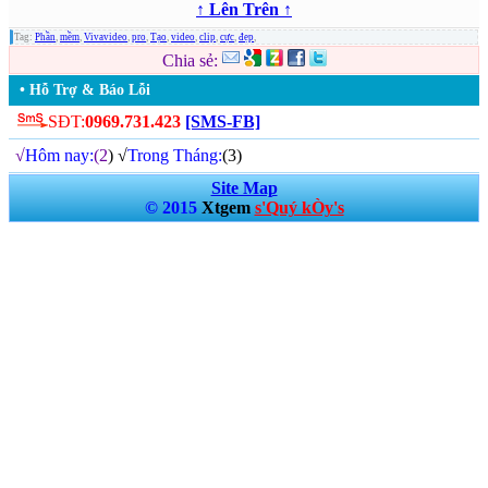
↑ Lên Trên ↑
Tag:
Phần
,
mềm
,
Vivavideo
,
pro
,
Tạo
,
video
,
clip
,
cực
,
đẹp
,
Chia sẻ:
• Hỗ Trợ & Báo Lỗi
SĐT:
0969.731.423
[SMS-FB]
√
Hôm nay:
(2
) √
Trong Tháng:
(3)
Site Map
© 2015
Xtgem
s'Quý kÒy's