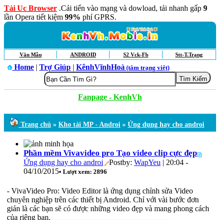
Tải Uc Browser
.Cải tiến vào mạng và dowload, tải nhanh gấp
9
lần Opera tiết kiệm
99%
phí GPRS.
Văn Mẫu
ANDROID
S2 Vck-Fb
Stt-T.Trạng
Home
|
Trợ Giúp
|
KênhVĩnhHoà
(tâm trạng việt)
Fanpage - KenhVh
Trang chủ
»
Kho tải MP - Androi
»
Ứng dụng hay cho androi
Phần mềm Vivavideo pro Tạo video clip cực đẹp
Ứng dụng hay cho androi
Postby:
WapYeu
| 20:04 -
04/10/2015
• Lượt xem: 2896
- VivaVideo Pro: Video Editor là ứng dụng chỉnh sửa Video
chuyên nghiệp trên các thiết bị Android. Chỉ với vài bước đơn
giản là các bạn sẽ có được những video đẹp và mang phong cách
của riêng bạn.