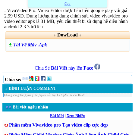
đẹp
- VivaVideo Pro: Video Editor được bán trên google play với giá
2.99 USD. Dung lượng ứng dụng chỉnh sửa video vivavideo pro
video editor apk là 31 MB, yêu cầu thiết bị sử dụng hệ điều hành
android 2.3.3 trở lên.
↓ DowLoad ↓
Tải Về Máy .Apk
Chia Sẻ
Bài Viết
này lên
Face
Chia sẻ:
» BÌNH LUẬN COMMENT
Không Văng Tục, Quảng Cáo, Spam Nếu Bạn Là Người Có Văn Hoá!!!
Bài viết ngẫu nhiên
Bài Mới
|
Xem Nhiều
Phần mềm Vivavideo pro Tạo video clip cực đẹp
Phần Mềm Chibi Marker Ghép Ảnh Lồng Ảnh Chibi Cực