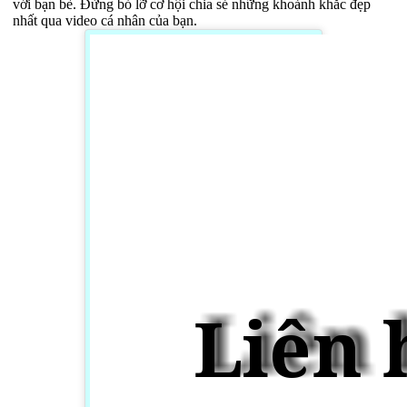
với bạn bè. Đừng bỏ lỡ cơ hội chia sẻ những khoảnh khắc đẹp
nhất qua video cá nhân của bạn.