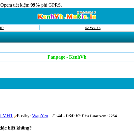
 Opera tiết kiệm
99%
phí GPRS.
ID
S2 Vck-Fb
Fanpage - KenhVh
t LMHT
Postby:
WapYeu
| 21:44 - 08/09/2016
• Lượt xem: 2254
đặc biệt không?