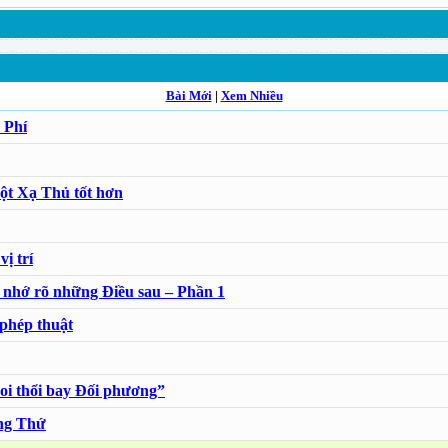
Bài Mới
|
Xem Nhiều
 Phí
ột Xạ Thủ tốt hơn
ị trí
nhớ rõ những Điều sau – Phần 1
phép thuật
oi thổi bay Đối phương”
ng Thứ