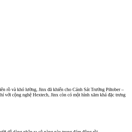
ên rồ và khó lường, Jinx đã khiến cho Cảnh Sát Trưởng Piltober –
 khí với cộng nghệ Hextech, Jinx còn có một hình xăm khá đặc trưng
gười dễ dàng nhận ra cô nàng này trong đám đông rồi.