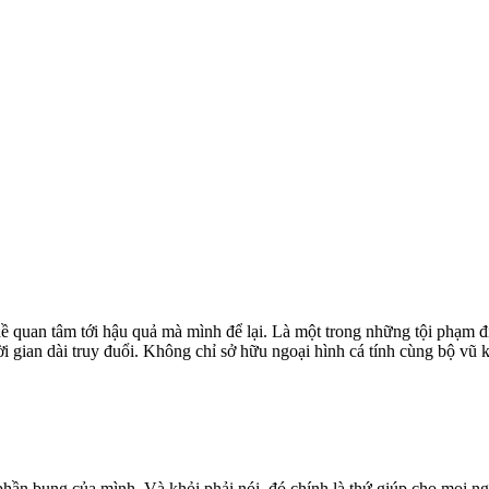
 quan tâm tới hậu quả mà mình để lại. Là một trong những tội phạm đi
ời gian dài truy đuổi. Không chỉ sở hữu ngoại hình cá tính cùng bộ vũ
phần bụng của mình. Và khỏi phải nói, đó chính là thứ giúp cho mọi n