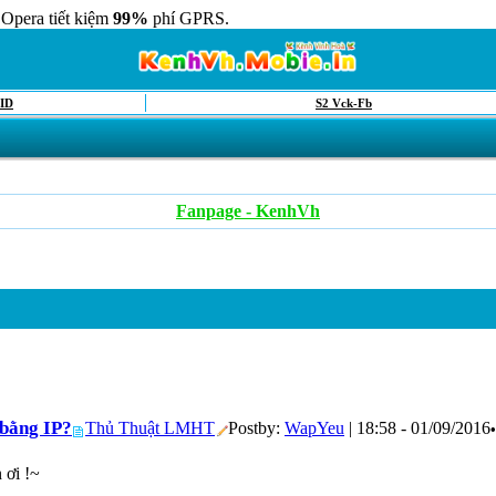
 Opera tiết kiệm
99%
phí GPRS.
ID
S2 Vck-Fb
Fanpage - KenhVh
bằng IP?
Thủ Thuật LMHT
Postby:
WapYeu
| 18:58 - 01/09/2016
 ơi !~