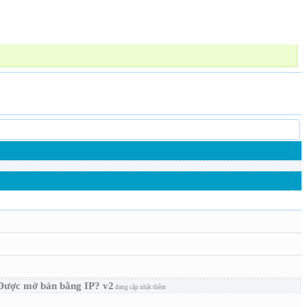
Được mở bán bằng IP? v2
đang cập nhật thêm