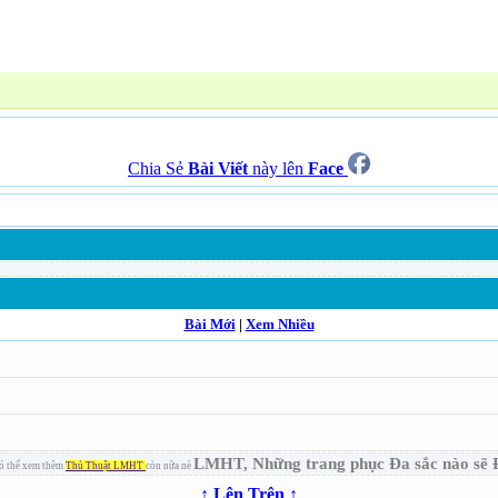
Chia Sẻ
Bài Viết
này lên
Face
Bài Mới
|
Xem Nhiều
LMHT, Những trang phục Đa sắc nào sẽ 
ó thể xem thêm
Thủ Thuật LMHT
còn nữa nè
↑ Lên Trên ↑