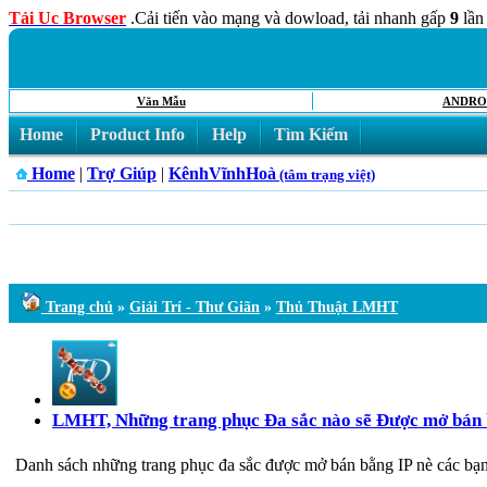
Tải Uc Browser
.Cải tiến vào mạng và dowload, tải nhanh gấp
9
lần
Văn Mẫu
ANDRO
Home
Product Info
Help
Tìm Kiếm
Home
|
Trợ Giúp
|
KênhVĩnhHoà
(tâm trạng việt)
Trang chủ
»
Giải Trí - Thư Giãn
»
Thủ Thuật LMHT
LMHT, Những trang phục Đa sắc nào sẽ Được mở bán 
Danh sách những trang phục đa sắc được mở bán bằng IP nè các bạn