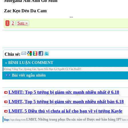
Morgana Ám Ảnh Gỗ Mun
Zac Kẹo Dẻo Da Cam
...
1
2
Sau »
Chia sẻ:
» BÌNH LUẬN COMMENT
Không Văng Tục, Quảng Cáo, Spam Nếu Bạn Là Người Có Văn Hoá!!!
Bài viết ngẫu nhiên
LMHT: Top 5 tướng bị giảm sức mạnh nhiều nhất ở 6.18
LMHT, Top 5 tướng bị giảm sức mạnh nhiều nhất bản 6.18
LMHT, 5 Điều thú vị chưa ai kể cho bạn về vị tướng Kayle
LMHT, Những trang phục Đa sắc nào sẽ Được mở bán bằng IP?
Tags:
bạn đang xem
bạn c