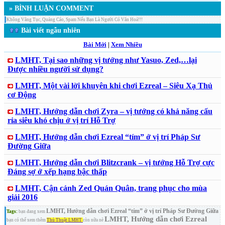
» BÌNH LUẬN COMMENT
Không Văng Tục, Quảng Cáo, Spam Nếu Bạn Là Người Có Văn Hoá!!!
Bài viết ngẫu nhiên
Bài Mới
|
Xem Nhiều
LMHT, Tại sao những vị tướng như Yasuo, Zed,…lại
Được nhiều người sử dụng?
LMHT, Một vài lời khuyên khi chơi Ezreal – Siêu Xạ Thủ
cơ Động
LMHT, Hướng dẫn chơi Zyra – vị tướng có khả năng cấu
rỉa siêu khó chịu ở vị trí Hỗ Trợ
LMHT, Hướng dẫn chơi Ezreal “tím” ở vị trí Pháp Sư
Đường Giữa
LMHT, Hướng dẫn chơi Blitzcrank – vị tướng Hỗ Trợ cực
Đáng sợ ở xếp hạng bậc thấp
LMHT, Cận cảnh Zed Quán Quân, trang phục cho mùa
giải 2016
LMHT, Hướng dẫn chơi Ezreal “tím” ở vị trí Pháp Sư Đường Giữa
Tags:
bạn đang xem
LMHT, Hướng dẫn chơi Ezreal
bạn có thể xem thêm
Thủ Thuật LMHT
còn nữa nè