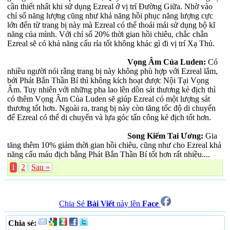
cần thiết nhất khi sử dụng Ezreal ở vị trí Đường Giữa. Nhờ vào
chỉ số năng lượng cũng như khả năng hồi phục năng lượng cực
lớn đến từ trang bị này mà Ezreal có thể thoải mái sử dụng bộ kĩ
năng của mình. Với chỉ số 20% thời gian hồi chiêu, chắc chắn
Ezreal sẽ có khả năng cấu rỉa tốt không khác gì đi vị trí Xạ Thủ.
Vọng Âm Của Luden:
Có
nhiều người nói rằng trang bị này không phù hợp với Ezreal lắm,
bởi Phát Bắn Thần Bí thì không kích hoạt được Nội Tại Vọng
Âm. Tuy nhiên với những pha lao lên dồn sát thương kẻ địch thì
có thêm Vọng Âm Của Luden sẽ giúp Ezreal có một lượng sát
thương tốt hơn. Ngoài ra, trang bị này còn tăng tốc độ di chuyển
để Ezreal có thể di chuyển và lựa góc tấn công kẻ địch tốt hơn.
Song Kiếm Tai Ương:
Gia
tăng thêm 10% giảm thời gian hồi chiêu, cũng như cho Ezreal khả
năng cấu máu địch bằng Phát Bắn Thần Bí tốt hơn rất nhiều....
1
2
Sau »
Chia Sẻ
Bài Viết
này lên
Face
Chia sẻ: