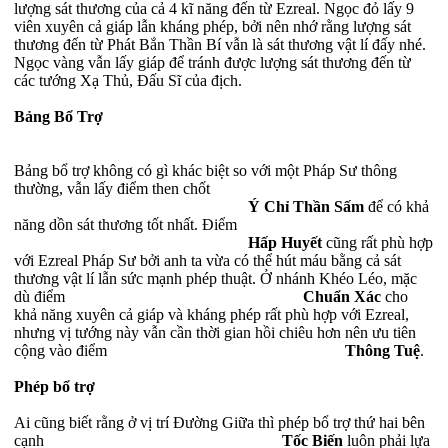
lượng sát thương của cả 4 kĩ năng đến từ Ezreal. Ngọc đỏ lấy 9
viên xuyên cả giáp lẫn kháng phép, bởi nên nhớ rằng lượng sát
thương đến từ Phát Bắn Thần Bí vẫn là sát thương vật lí đấy nhé.
Ngọc vàng vẫn lấy giáp để tránh được lượng sát thương đến từ
các tướng Xạ Thủ, Đấu Sĩ của địch.
Bảng Bổ Trợ
Bảng bổ trợ không có gì khác biệt so với một Pháp Sư thông
thường, vẫn lấy điểm then chốt
Ý Chỉ Thần Sấm
để có khả
năng dồn sát thương tốt nhất. Điểm
Hấp Huyết
cũng rất phù hợp
với Ezreal Pháp Sư bởi anh ta vừa có thể hút máu bằng cả sát
thương vật lí lẫn sức mạnh phép thuật. Ở nhánh Khéo Léo, mặc
dù điểm
Chuẩn Xác
cho
khả năng xuyên cả giáp và kháng phép rất phù hợp với Ezreal,
nhưng vị tướng này vẫn cần thời gian hồi chiêu hơn nên ưu tiên
cộng vào điểm
Thông Tuệ
.
Phép bổ trợ
Ai cũng biết rằng ở vị trí Đường Giữa thì phép bổ trợ thứ hai bên
cạnh
Tốc Biến
luôn phải lựa