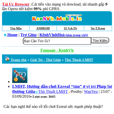
Tải Uc Browser
.Cải tiến vào mạng và dowload, tải nhanh gấp
9
lần Opera tiết kiệm
99%
phí GPRS.
Văn Mẫu
ANDROID
S2 Vck-Fb
Stt-T.Trạng
Home
|
Trợ Giúp
|
KênhVĩnhHoà
(tâm trạng việt)
Fanpage - KenhVh
Trang chủ
»
Giải Trí - Thư Giãn
»
Thủ Thuật LMHT
LMHT, Hướng dẫn chơi Ezreal “tím” ở vị trí Pháp Sư
Đường Giữa
Thủ Thuật LMHT
Postby:
WapYeu
| 23:07 -
03/09/2016
• Lượt xem: 3645
Các bạn nghĩ thế nào về lối chơi Ezreal sức mạnh phép thuật?