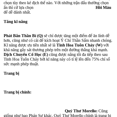
chọn tùy theo kẻ địch thế nào. Với những trận đấu thường chọn
ẩn thì cứ lựa chọn
Hồi Máu
để dễ đánh nhất.
Tăng kĩ năng
Phát Bắn Thần Bí (Q)
sẽ chỉ được tăng một điểm để ăn lính dễ
hơn, cũng như có cái để kích hoạt Ý Chỉ Thần Sấm nhanh chóng.
Kĩ năng được ưu tiên nhất sẽ là
Tinh Hoa Tuôn Chảy (W)
với
khả năng gây sát thương phép trên một đường thẳng khá mạnh.
Dịch Chuyển Cổ Học (E)
cũng được nâng tối đa tiếp theo sau
Tinh Hoa Tuôn Chảy bởi kĩ năng này có tỉ lệ lên đến 75% chỉ số
sức mạnh phép thuật.
Trang bị
Trang bị chính:
Quỷ Thư Morello:
Cũng
giống như bao Pháp Sư khác, Quỷ Thư Morello chính là trang bị