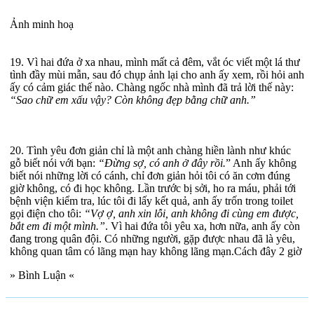
Ảnh minh hoạ
19. Vì hai đứa ở xa nhau, mình mất cả đêm, vắt óc viết một lá thư
tình đầy mùi mẫn, sau đó chụp ảnh lại cho anh ấy xem, rồi hỏi anh
ấy có cảm giác thế nào. Chàng ngốc nhà mình đã trả lời thế này:
“Sao chữ em xấu vậy? Còn không đẹp bằng chữ anh.”
20. Tình yêu đơn giản chỉ là một anh chàng hiền lành như khúc
gỗ biết nói với bạn:
“Đừng sợ, có anh ở đây rồi.
” Anh ấy không
biết nói những lời có cánh, chỉ đơn giản hỏi tôi có ăn cơm đúng
giờ không, có đi học không. Lần trước bị sởi, ho ra máu, phải tới
bệnh viện kiểm tra, lúc tôi đi lấy kết quả, anh ấy trốn trong toilet
gọi điện cho tôi:
“Vợ ợ, anh xin lỗi, anh không đi cùng em được,
bắt em đi một mình.”
. Vì hai đứa tôi yêu xa, hơn nữa, anh ấy còn
đang trong quân đội. Có những người, gặp được nhau đã là yêu,
không quan tâm có lãng mạn hay không lãng mạn.Cách đây 2 giờ
» Bình Luận «