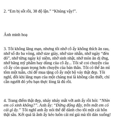
2. “Em bị sốt rồi, 38 độ lận.” “Khủng vậy!”.
Ảnh minh hoạ
3. Tôi không lãng mạn, nhưng tôi nhớ cô ấy không thích ăn rau,
nhớ số đo ba vòng, nhớ size giày, nhớ size nhẫn, nhớ ngày “đèn
đỏ”, nhớ từng ngày kỷ niệm, nhớ sinh nhật, nhớ món ăn dị ứng,
nhớ hãng mỹ phẩm hay dùng của cô ấy... Tôi sẽ coi chuyện của
cô ấy còn quan trọng hơn chuyện của bản thân. Tôi có thể ăn mì
tôm một tuần, chỉ để mua tặng cô ấy một bộ váy thật đẹp. Tôi
nghĩ, đôi khi lãng mạn của một chàng trai là không cần thiết, chỉ
cần người đó yêu bạn thực lòng là đủ rồi.
4. Trang điểm thật đẹp, nháy nháy mắt với anh ấy rồi hỏi:
“Nhìn
em có xinh không?”
. Anh ấy:
“Đừng động đậy, trên mắt em có
cái gì ấy.”
Tôi nghĩ anh ấy nói thế để dành cho tôi một cái hôn
thật sâu. Kết quả là ânh ấy kéo luôn cái mí giả mà tôi dán xuống!