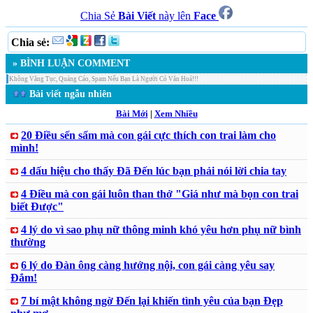
Chia Sẻ
Bài Viết
này lên
Face
Chia sẻ:
» BÌNH LUẬN COMMENT
Không Văng Tục, Quảng Cáo, Spam Nếu Bạn Là Người Có Văn Hoá!!!
Bài viết ngẫu nhiên
Bài Mới
|
Xem Nhiều
20 Điều sến sẩm mà con gái cực thích con trai làm cho
mình!
4 dấu hiệu cho thấy Đã Đến lúc bạn phải nói lời chia tay
4 Điều mà con gái luôn than thở "Giá như mà bọn con trai
biết Được"
4 lý do vì sao phụ nữ thông minh khó yêu hơn phụ nữ bình
thường
6 lý do Đàn ông càng hướng nội, con gái càng yêu say
Đắm!
7 bí mật không ngờ Đến lại khiến tình yêu của bạn Đẹp