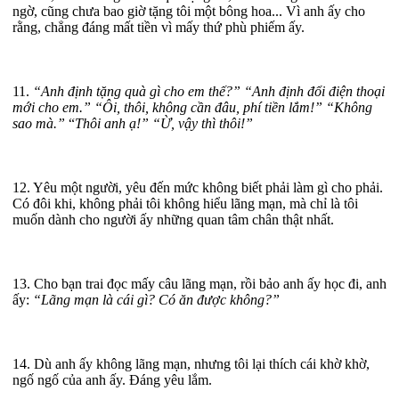
ngờ, cũng chưa bao giờ tặng tôi một bông hoa... Vì anh ấy cho
rằng, chẳng đáng mất tiền vì mấy thứ phù phiếm ấy.
11.
“Anh định tặng quà gì cho em thế?” “Anh định đổi điện thoại
mới cho em.” “Ôi, thôi, không cần đâu, phí tiền lắm!” “Không
sao mà.”
“
Thôi anh ạ!” “Ừ, vậy thì thôi!”
12. Yêu một người, yêu đến mức không biết phải làm gì cho phải.
Có đôi khi, không phải tôi không hiểu lãng mạn, mà chỉ là tôi
muốn dành cho người ấy những quan tâm chân thật nhất.
13. Cho bạn trai đọc mấy câu lãng mạn, rồi bảo anh ấy học đi, anh
ấy:
“
Lãng mạn
là cái gì? Có ăn được không?”
14. Dù anh ấy không lãng mạn, nhưng tôi lại thích cái khờ khờ,
ngố ngố của anh ấy. Đáng yêu lắm.