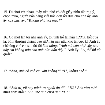
15. Đi chơi với nhau, thấy trên phố có đôi giày nhìn rất ưng ý,
chọn mua, người bán hàng viết hóa đơn rồi đưa cho anh ấy, anh
ấy xua xua tay:
“Không phải tôi mua!”
16. Có một lần tới nhà anh ấy, tôi tính trổ tài nấu nướng, kết quả
là, bình thường chẳng bao giờ nấu nên nấu khó ăn cực kì. Anh ấy
chê ỏng chê eo, sau đó tôi
làm nũng
:
“Anh mà còn như vậy, sau
này em không nấu cho anh nữa đâu đấy!”
Anh ấy:
“À, thế thì tốt
quá!”
17.
“Anh, anh có chê em xấu không?” “Ừ, không chê.”
18.
“Anh ơi, tối nay mình ra ngoài ăn đi”, “Hả? Anh vừa mới
mua hero mới” “Ah, thế anh chơi đi.” “Uh”