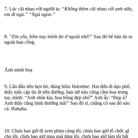
7. Lúc cãi nhau với người ta:
“Không thèm cãi nhau với anh nữa,
em đi ngủ.” “Ngủ ngon.”
8.
“Em yêu, hôm nay mình ăn ở ngoài nhé!”
Sau đó bê bàn ăn ra
ngoài ban công.
Ảnh minh hoạ
9. Lần đầu tiên hẹn hò, đúng hôm
Valentine
. Hai đứa đi dạo phố,
thấy mấy cặp tíu tít trên đường, bạn nữ nào cũng cầm hoa trong
tay, mình: “Anh nhìn kìa, hoa hồng đẹp nhỉ?” Anh ấy: “Đẹp á?
Anh thấy cũng bình thường mà!” Sau đó ư, chẳng có sau đó nào
cả. Hahaha.
10. Chưa bao giờ đi xem phim cùng tôi, chưa bao giờ tổ chức gì
cho tôi, chưa bao giờ mua quà tặng tôi, chưa bao giờ làm tôi bất