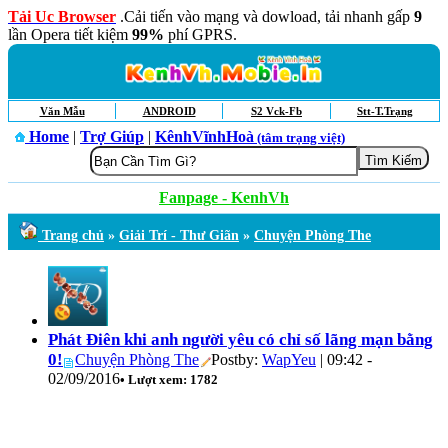
Tải Uc Browser
.Cải tiến vào mạng và dowload, tải nhanh gấp
9
lần Opera tiết kiệm
99%
phí GPRS.
Văn Mẫu
ANDROID
S2 Vck-Fb
Stt-T.Trạng
Home
|
Trợ Giúp
|
KênhVĩnhHoà
(tâm trạng việt)
Fanpage - KenhVh
Trang chủ
»
Giải Trí - Thư Giãn
»
Chuyện Phòng The
Phát Điên khi anh người yêu có chỉ số lãng mạn bằng
0!
Chuyện Phòng The
Postby:
WapYeu
| 09:42 -
02/09/2016
• Lượt xem: 1782