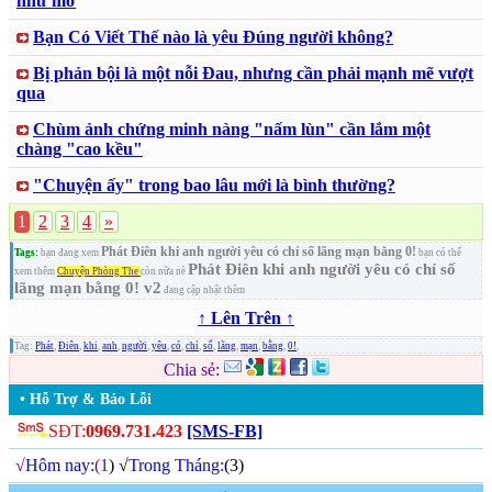
như mơ
Bạn Có Viết Thế nào là yêu Đúng người không?
Bị phản bội là một nỗi Đau, nhưng cần phải mạnh mẽ vượt
qua
Chùm ảnh chứng minh nàng "nấm lùn" cần lắm một
chàng "cao kều"
"Chuyện ấy" trong bao lâu mới là bình thường?
1
2
3
4
»
Phát Điên khi anh người yêu có chỉ số lãng mạn bằng 0!
Tags:
bạn đang xem
bạn có thể
Phát Điên khi anh người yêu có chỉ số
xem thêm
Chuyện Phòng The
còn nữa nè
lãng mạn bằng 0! v2
đang cập nhật thêm
↑ Lên Trên ↑
Tag:
Phát
,
Điên
,
khi
,
anh
,
người
,
yêu
,
có
,
chỉ
,
số
,
lãng
,
mạn
,
bằng
,
0!
,
Chia sẻ:
• Hỗ Trợ & Báo Lỗi
SĐT:
0969.731.423
[SMS-FB]
√
Hôm nay:
(1
) √
Trong Tháng:
(3)