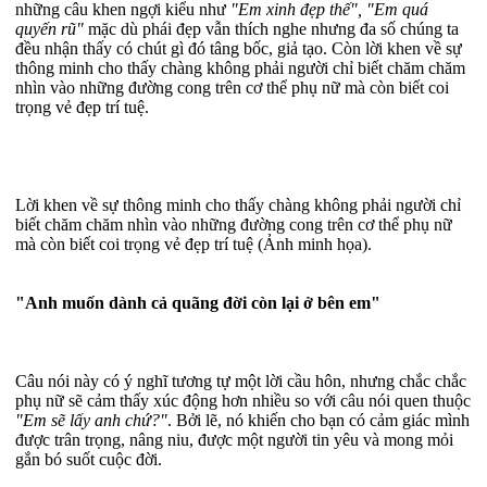
những câu khen ngợi kiểu như
"Em xinh đẹp thế", "Em quá
quyến rũ"
mặc dù phái đẹp vẫn thích nghe nhưng đa số chúng ta
đều nhận thấy có chút gì đó tâng bốc, giả tạo. Còn lời khen về sự
thông minh cho thấy chàng không phải người chỉ biết chăm chăm
nhìn vào những đường cong trên cơ thể phụ nữ mà còn biết coi
trọng vẻ đẹp trí tuệ.
Lời khen về sự thông minh cho thấy chàng không phải người chỉ
biết chăm chăm nhìn vào những đường cong trên cơ thể phụ nữ
mà còn biết coi trọng vẻ đẹp trí tuệ (Ảnh minh họa).
"Anh muốn dành cả quãng đời còn lại ở bên em"
Câu nói này có ý nghĩ tương tự một lời cầu hôn, nhưng chắc chắc
phụ nữ sẽ cảm thấy xúc động hơn nhiều so với câu nói quen thuộc
"Em sẽ lấy anh chứ?"
. Bởi lẽ, nó khiến cho bạn có cảm giác mình
được trân trọng, nâng niu, được một người tin yêu và mong mỏi
gắn bó suốt cuộc đời.