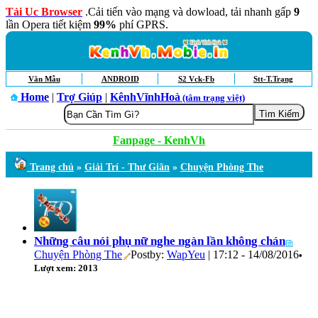
Tải Uc Browser
.Cải tiến vào mạng và dowload, tải nhanh gấp
9
lần Opera tiết kiệm
99%
phí GPRS.
Văn Mẫu
ANDROID
S2 Vck-Fb
Stt-T.Trạng
Home
|
Trợ Giúp
|
KênhVĩnhHoà
(tâm trạng việt)
Fanpage - KenhVh
Trang chủ
»
Giải Trí - Thư Giãn
»
Chuyện Phòng The
Những câu nói phụ nữ nghe ngàn lần không chán
Chuyện Phòng The
Postby:
WapYeu
| 17:12 - 14/08/2016
•
Lượt xem: 2013