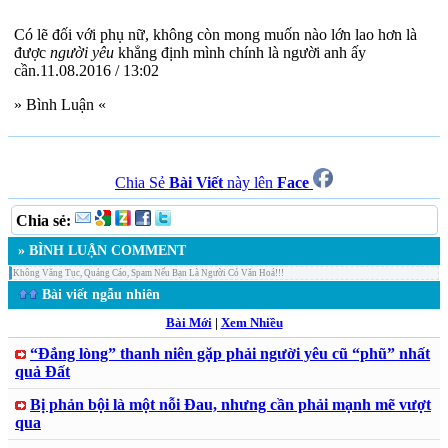
Có lẽ đối với phụ nữ, không còn mong muốn nào lớn lao hơn là
được
người yêu
khẳng định mình chính là người anh ấy
cần.11.08.2016 / 13:02
» Bình Luận «
Chia Sẻ
Bài Viết
này lên
Face
Chia sẻ:
» BÌNH LUẬN COMMENT
Không Văng Tục, Quảng Cáo, Spam Nếu Bạn Là Người Có Văn Hoá!!!
Bài viết ngẫu nhiên
Bài Mới
|
Xem Nhiều
“Đắng lòng” thanh niên gặp phải người yêu cũ “phũ” nhất
quả Đất
Bị phản bội là một nỗi Đau, nhưng cần phải mạnh mẽ vượt
qua