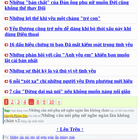
Những "bản chất" của Đàn ông phụ nữ muôn Đời cũng
không thể thay Đổi
Những lợi thế khi yêu một chàng "trẻ con"
Yêu Đương cũng trở nên dễ dàng khi bỏ thói xấu này khi
dùng Điện thoại
16 dấu hiệu chứng tỏ bạn Đã mất kiểm soát trong tình yêu
Những phản hồi với câu "Anh yêu em" khiến bạn muốn
lật cái bàn nhất
Những sự thật kỳ lạ và thú vị về tình yêu
6 nỗi “xót xa” chỉ những người yêu Đơn phương mới hiểu
7 câu "Đừng dại mà nói" nếu không muốn nàng nổi giận
1
2
3
4
...
8
9
10
»
Những câu nói phụ nữ nghe ngàn lần không chán
Tags:
bạn đang xem
bạn có thể xem thêm
Những câu nói phụ nữ nghe ngàn lần không
Chuyện Phòng The
còn nữa nè
chán v2
đang cập nhật thêm
↑ Lên Trên ↑
Tag:
Những
,
câu
,
nói
,
phụ
,
nữ
,
nghe
,
ngàn
,
lần
,
không
,
chán
,