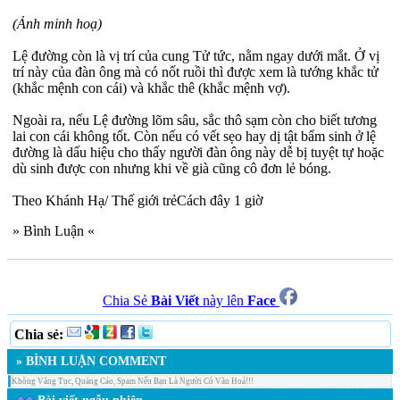
(Ảnh minh hoạ)
Lệ đường còn là vị trí của cung Tử tức, nằm ngay dưới mắt. Ở vị
trí này của đàn ông mà có nốt ruồi thì được xem là tướng khắc tử
(khắc mệnh con cái) và khắc thê (khắc mệnh vợ).
Ngoài ra, nếu Lệ đường lõm sâu, sắc thô sạm còn cho biết tương
lai con cái không tốt. Còn nếu có vết sẹo hay dị tật bẩm sinh ở lệ
đường là dấu hiệu cho thấy người đàn ông này dễ bị tuyệt tự hoặc
dù sinh được con nhưng khi về già cũng cô đơn lẻ bóng.
Theo Khánh Hạ/ Thế giới trẻCách đây 1 giờ
» Bình Luận «
Chia Sẻ
Bài Viết
này lên
Face
Chia sẻ:
» BÌNH LUẬN COMMENT
Không Văng Tục, Quảng Cáo, Spam Nếu Bạn Là Người Có Văn Hoá!!!