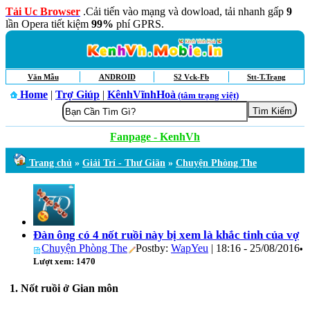
Tải Uc Browser
.Cải tiến vào mạng và dowload, tải nhanh gấp
9
lần Opera tiết kiệm
99%
phí GPRS.
Văn Mẫu
ANDROID
S2 Vck-Fb
Stt-T.Trạng
Home
|
Trợ Giúp
|
KênhVĩnhHoà
(tâm trạng việt)
Fanpage - KenhVh
Trang chủ
»
Giải Trí - Thư Giãn
»
Chuyện Phòng The
Đàn ông có 4 nốt ruồi này bị xem là khắc tinh của vợ
Chuyện Phòng The
Postby:
WapYeu
| 18:16 - 25/08/2016
•
Lượt xem: 1470
1. Nốt ruồi ở Gian môn