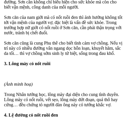
đường. Sơn căn không chỉ biểu hiện cho sức khỏe mà còn cho
biết vận mệnh, công danh của mỗi người.
Sơn căn của nam giới mà có nốt ruồi đen thì ảnh hưởng không tốt
tới vận mệnh của người vợ, đặc biệt là vấn đề sức khỏe. Trong
trường hợp nữ giới có nốt ruồi ở Sơn căn, cần phải thận trọng với
nước, tránh bị chết đuối.
Sơn căn cũng là cung Phu thê cho biết tình cảm vợ chồng. Nếu vị
trí này có nhiều đường vân ngang dọc hỗn loạn, khuyết hãm, sắc
da tối… thì vợ chồng sớm sinh ly tử biệt, sống trong đau khổ.
3. Lông mày có nốt ruồi
(Ảnh minh hoạ)
Trong Nhân tướng học, lông mày đại diện cho cung tình duyên.
Lông mày có nốt ruồi, vết sẹo, lông mày đứt đoạn, quá thô hay
cứng… đều chứng tỏ người đàn ông này có tướng khắc vợ.
4. Lệ đường có nốt ruồi đen