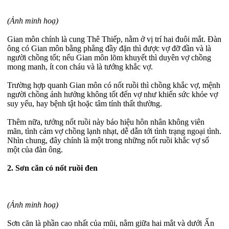
(Ảnh minh hoạ)
Gian môn chính là cung Thê Thiếp, nằm ở vị trí hai đuôi mắt. Đàn
ông có Gian môn bằng phẳng đầy đặn thì được vợ đỡ đần và là
người chồng tốt; nếu Gian môn lõm khuyết thì duyên vợ chồng
mong manh, ít con cháu và là tướng khắc vợ.
Trường hợp quanh Gian môn có nốt ruồi thì chồng khắc vợ, mệnh
người chồng ảnh hưởng không tốt đến vợ như khiến sức khỏe vợ
suy yếu, hay bệnh tật hoặc tâm tính thất thường.
Thêm nữa, tướng nốt ruồi này báo hiệu hôn nhân không viên
mãn, tình cảm vợ chồng lạnh nhạt, dễ dẫn tới tình trạng ngoại tình.
Nhìn chung, đây chính là một trong những nốt ruồi khắc vợ số
một của đàn ông.
2. Sơn căn có nốt ruồi đen
(Ảnh minh hoạ)
Sơn căn là phần cao nhất của mũi, nằm giữa hai mắt và dưới Ấn