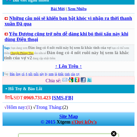
Bài viết ngẫu nhiên
Bài Mới
|
Xem Nhiều
Những câu nói sẽ khiến bạn bật khóc vì nhận ra thời thanh
xuân Đã qua
Yêu Đương cũng trở nên dễ dàng khi bỏ thói xấu này khi
dùng Điện thoại
Đàn ông có 4 nốt ruồi này bị xem là khắc tinh của vợ
Tags:
bạn đang xem
bạn có thể xem
Đàn ông có 4 nốt ruồi này bị xem là khắc
thêm
Chuyện Phòng The
còn nữa nè
tinh của vợ v2
đang cập nhật thêm
↑ Lên Trên ↑
Tag:
Đàn
,
ông
,
có
,
4
,
nốt
,
ruồi
,
này
,
bị
,
xem
,
là
,
khắc
,
tinh
,
của
,
vợ
,
Chia sẻ:
• Hỗ Trợ & Báo Lỗi
SĐT:
0969.731.423
[SMS-FB]
√
Hôm nay:
(1
) √
Trong Tháng:
(2)
Site Map
© 2015
Xtgem
s'Quý kÒy's