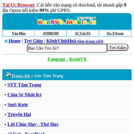
Tải Uc Browser
.Cải tiến vào mạng và dowload, tải nhanh gấp
9
lần Opera tiết kiệm
99%
phí GPRS.
Văn Mẫu
ANDROID
S2 Vck-Fb
Stt-T.Trạng
Home
|
Trợ Giúp
|
KênhVĩnhHoà
(tâm trạng việt)
Fanpage - KenhVh
Trang chủ
» Góc Tâm Trạng
•
STT Tâm Trạng
•
Chia Sẻ Nhật Ký
•
SmS Kute
•
Truyện Hài
•
Lời Chúc Hay - Thơ Hay