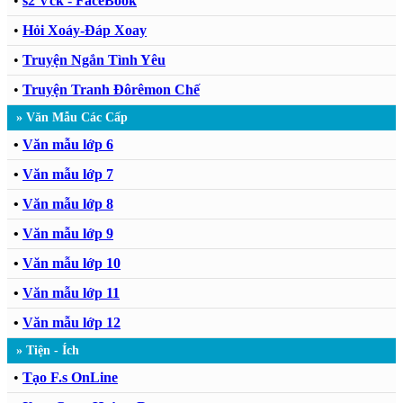
•
s2 Vck - FaceBook
•
Hỏi Xoáy-Đáp Xoay
•
Truyện Ngắn Tình Yêu
•
Truyện Tranh Đôrêmon Chế
» Văn Mẫu Các Cấp
•
Văn mẫu lớp 6
•
Văn mẫu lớp 7
•
Văn mẫu lớp 8
•
Văn mẫu lớp 9
•
Văn mẫu lớp 10
•
Văn mẫu lớp 11
•
Văn mẫu lớp 12
» Tiện - Ích
•
Tạo F.s OnLine