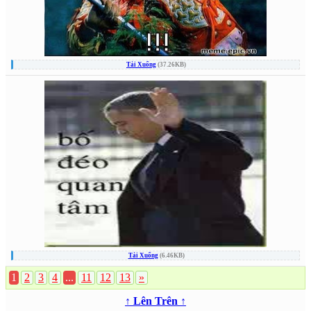
Tải Xuống
(37.26KB)
Tải Xuống
(6.46KB)
1
2
3
4
...
11
12
13
»
↑ Lên Trên ↑