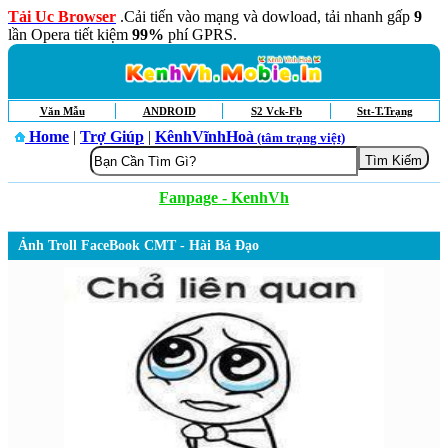
Tải Uc Browser
.Cải tiến vào mạng và dowload, tải nhanh gấp
9
lần Opera tiết kiệm
99%
phí GPRS.
Văn Mẫu
ANDROID
S2 Vck-Fb
Stt-T.Trạng
Home
|
Trợ Giúp
|
KênhVĩnhHoà
(tâm trạng việt)
Fanpage - KenhVh
Ảnh Troll FaceBook CMT - Hài Bá Đạo