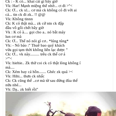
Ck : - K có... khai cái gì bây giờ
Vk: Har! Mạnh miệng thế nhờ... ct đi >"<
Ck: Ơ... ck xl... cơ mà ck không có đi với ai
cả... tin ck đi zk.. !! @@
Vk: Không tinnn
Ck: K có thật mà... zk cứ ntn ck đập
đầu vô gối chết bây giờ
Vk : K có à.... gọi cho a.. nó bắt máy
lun cơ mà
Ck: Ơ... Thế nó nói gì cơ.. *lúng túng*
Vk: - Nó bảo :" Thuê bao quý khách
vừa gọi tạm thời không liên lạc được "
Ck: Ơ... vk này......... trêu ck thế cơ á
>'''<
Vk: hiehie.. Zk thử coi ck có thật lòng không í
mà....
Ck: Xém bay cả hồn....... Ghéc zk quá ><
Vk: Hihi... thưn ck nhấc
Ck: Ck cũng thế ..cơ mà từ sau đừng đùa thế
nữa nhé...
Vk: Dạ.. zk biết rồi"