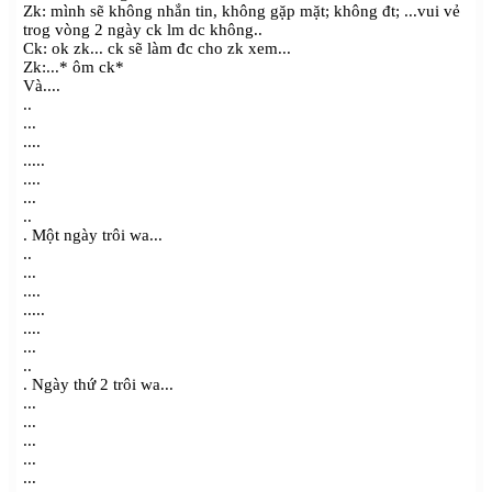
Zk: mình sẽ không nhắn tin, không gặp mặt; không đt; ...vui vẻ
trog vòng 2 ngày ck lm dc không..
Ck: ok zk... ck sẽ làm đc cho zk xem...
Zk:...* ôm ck*
Và....
..
...
....
.....
....
...
..
. Một ngày trôi wa...
..
...
....
.....
....
...
..
. Ngày thứ 2 trôi wa...
...
...
...
...
...