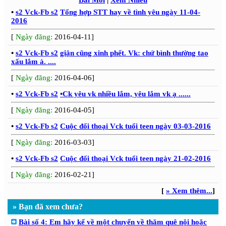
Bài Mới
|
Xem Nhiều
•
s2 Vck-Fb s2
Tổng hợp STT hay về tình yêu ngày 11-04-
2016
[
Ngày đăng:
2016-04-11]
•
s2 Vck-Fb s2
giận cũng xinh phết. Vk: chứ bình thường tao
xấu lắm à. ....
[
Ngày đăng:
2016-04-06]
•
s2 Vck-Fb s2
•Ck yêu vk nhiều lắm, yêu lắm vk ạ ......
[
Ngày đăng:
2016-04-05]
•
s2 Vck-Fb s2
Cuộc đối thoại Vck tuổi teen ngày 03-03-2016
[
Ngày đăng:
2016-03-03]
•
s2 Vck-Fb s2
Cuộc đối thoại Vck tuổi teen ngày 21-02-2016
[
Ngày đăng:
2016-02-21]
[
» Xem thêm...
]
» Bạn đã xem chưa?
Bài số 4: Em hãy kể về một chuyến về thăm quê nội hoặc