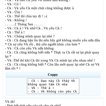
- Ck : Vk biết Ck yêu Vk nhiều lắm không ?
- Vk : Có !
- Ck : Vk yêu Ck một chút cũng không được à
- Vk : Ừm !
- Ck : Thế thì chia tay đi ! ;-(
- Vk : Không !
. . . . . 2 Tháng Sau . . . . .
- Vk : Ck à ! Vk nhớ Ck , Vk yêu Ck !
- Ck : Thế à !
- Vk : Chúng mình quay lại nhé ?
- Ck : Ck đang bận ôn thi nên bây giờ không muốn yêu nữa đâu
* Ck sợ yêu Vk rồi , thà yêu người khác còn hơn *
- Vk : Ck còn yêu Vk nữa không
- Ck : Ck cũng không biết nữa * Thực ra Ck rất sợ lại phải quay
lại *
- Vk :Thế thì khi Ck thi xong Vk Ck mình lại yêu nhau nhé !
- Ck : Ck cũng không biết * Còn lâu mới quay lại nhé Ck sợ Vk
lắm rồi * !
Coppy
Vk àk!
- Đưa hết tình yêu của vk cho ck nhé!