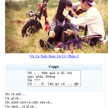
Vk Ck Tuổi Teen 14-15+ Phần 3
Coppy
Zk: ck nèk ...
Ck: gì zk...
Zk: mình chơi cá cược nha ck...
Ck: ukm... cá gì zk...