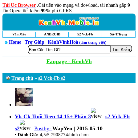
Tải Uc Browser
.Cải tiến vào mạng và dowload, tải nhanh gấp
9
lần Opera tiết kiệm
99%
phí GPRS.
Văn Mẫu
ANDROID
S2 Vck-Fb
Stt-T.Trạng
Home
|
Trợ Giúp
|
KênhVĩnhHoà
(tâm trạng việt)
Fanpage - KenhVh
Trang chủ
»
s2 Vck-Fb s2
Vk Ck Tuổi Teen 14-15+ Phần 3
s2 Vck-Fb
s2
Postby:
WapYeu | 2015-05-10
• Đánh Giá:
4,5/5 7908774/bình chọn