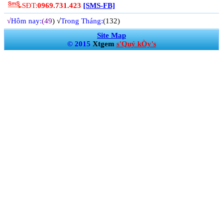
SĐT:
0969.731.423
[SMS-FB]
√
Hôm nay:
(49
) √
Trong Tháng:
(132)
Site Map
© 2015
Xtgem
s'Quý kÒy's