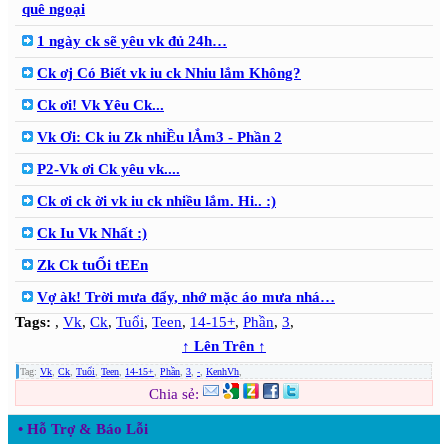
quê ngoại
1 ngày ck sẽ yêu vk đủ 24h…
Ck ơj Có Biết vk iu ck Nhiu lắm Không?
Ck ơi! Vk Yêu Ck...
Vk Ơi: Ck iu Zk nhiỀu lẮm3 - Phần 2
P2-Vk ơi Ck yêu vk....
Ck ơi ck ời vk iu ck nhiều lắm. Hi.. :)
Ck Iu Vk Nhất :)
Zk Ck tuỔi tEEn
Vợ àk! Trời mưa đẩy, nhớ mặc áo mưa nhá…
Tags:
,
Vk
,
Ck
,
Tuổi
,
Teen
,
14-15+
,
Phần
,
3
,
↑ Lên Trên ↑
Tag:
Vk
,
Ck
,
Tuổi
,
Teen
,
14-15+
,
Phần
,
3
,
-
,
KenhVh
,
Chia sẻ:
• Hỗ Trợ & Báo Lỗi