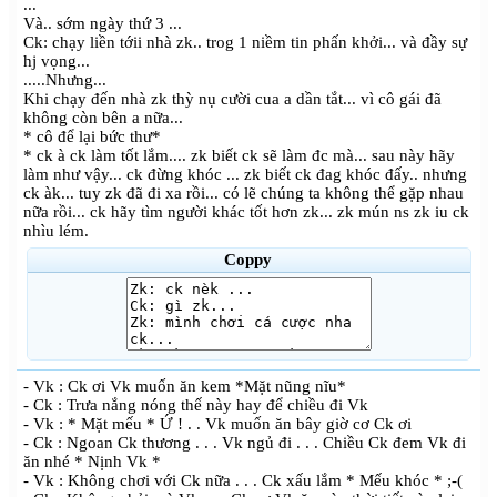
...
Và.. sớm ngày thứ 3 ...
Ck: chạy liền tớii nhà zk.. trog 1 niềm tin phấn khởi... và đầy sự
hj vọng...
.....Nhưng...
Khi chạy đến nhà zk thỳ nụ cười cua a dần tắt... vì cô gái đã
không còn bên a nữa...
* cô để lại bức thư*
* ck à ck làm tốt lắm.... zk biết ck sẽ làm đc mà... sau này hãy
làm như vậy... ck đừng khóc ... zk biết ck đag khóc đấy.. nhưng
ck àk... tuy zk đã đi xa rồi... có lẽ chúng ta không thể gặp nhau
nữa rồi... ck hãy tìm người khác tốt hơn zk... zk mún ns zk iu ck
nhìu lém.
Coppy
- Vk : Ck ơi Vk muốn ăn kem *Mặt nũng nĩu*
- Ck : Trưa nắng nóng thế này hay để chiều đi Vk
- Vk : * Mặt mếu * Ứ ! . . Vk muốn ăn bây giờ cơ Ck ơi
- Ck : Ngoan Ck thương . . . Vk ngủ đi . . . Chiều Ck đem Vk đi
ăn nhé * Nịnh Vk *
- Vk : Không chơi với Ck nữa . . . Ck xấu lắm * Mếu khóc * ;-(