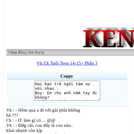
Vk Ck Tuổi Teen 14-15+ Phần 3
Coppy
Vk : - Hôm qua a đi với gái phải không
hả ???
Ck : - Ơ. làm gì có ... @@
Vk : - Đừg cãi, con đấy là con nào..
khai nhanh còn kịp