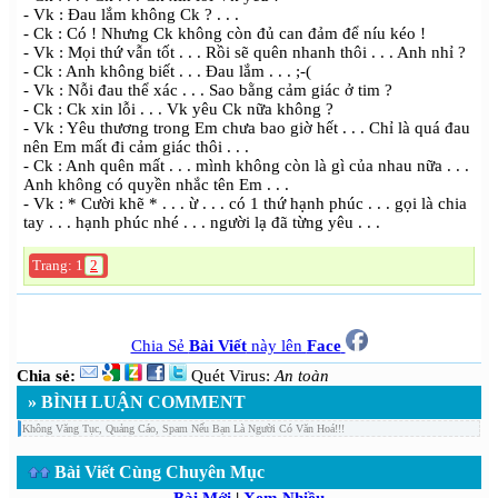
- Vk : Đau lắm không Ck ? . . .
- Ck : Có ! Nhưng Ck không còn đủ can đảm để níu kéo !
- Vk : Mọi thứ vẫn tốt . . . Rồi sẽ quên nhanh thôi . . . Anh nhỉ ?
- Ck : Anh không biết . . . Đau lắm . . . ;-(
- Vk : Nỗi đau thể xác . . . Sao bằng cảm giác ở tim ?
- Ck : Ck xin lỗi . . . Vk yêu Ck nữa không ?
- Vk : Yêu thương trong Em chưa bao giờ hết . . . Chỉ là quá đau
nên Em mất đi cảm giác thôi . . .
- Ck : Anh quên mất . . . mình không còn là gì của nhau nữa . . .
Anh không có quyền nhắc tên Em . . .
- Vk : * Cười khẽ * . . . ừ . . . có 1 thứ hạnh phúc . . . gọi là chia
tay . . . hạnh phúc nhé . . . người lạ đã từng yêu . . .
Trang: 1
2
Chia Sẻ
Bài Viết
này lên
Face
Chia sẻ:
Quét Virus:
An toàn
» BÌNH LUẬN COMMENT
Không Văng Tục, Quảng Cáo, Spam Nếu Bạn Là Người Có Văn Hoá!!!
Bài Viết Cùng Chuyên Mục