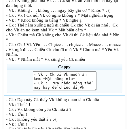
- Ck : Không phải mà Vk . . . Ck sợ Vk ăn vào thời tiết này lại
đau họng thôi.
- Vk : Không . . . không . . . ngay bây giờ cơ * Khóc * ;-(
- Ck : Vk ! Ck nói Vk có nghe không ? * Mặt nghiêm trọng
- Vk : * Khóc không ra tiếng * Vk nghe ạ
- Ck : Thế nằm xuống ngủ đi chiều Ck cho Vk đi ăn nhé . .Ck
cho Vk ăn no kem nhá Vk * Mặt biểu cảm *
- Vk : Chiều mà Ck không cho Vk đi thì Ck liệu đóa nhá * Nín
*.
- Ck : Ok ! Vk Yêu . . . Chụtzz . . . chụtzz . . . Moazz . . . moazz
. Vk ngủ đi . . . Chiều Ck cho đi nhá Vk * Chơm má * Yêu Vk
Nhắm.
- Vk : * Nhắm mắt * Vk cũng yêu Ck nhiều
Coppy
- Ck : Dạo này Ck thấy Vk không quan tâm Ck nữa
- Vk : Thế à !
- Ck : Vk không còn yêu Ck nữa à ?
- Vk : Ừm !
- Ck : Không yêu thật à ? ;-(
- Vk : Ừm !