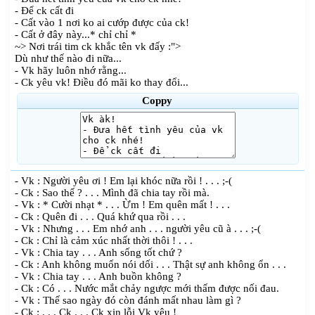
- Để ck cất đi
- Cất vào 1 nơi ko ai cướp được của ck!
- Cất ở đây này...* chỉ chỉ *
~> Nơi trái tim ck khắc tên vk đấy :">
Dù như thế nào đi nữa...
- Vk hãy luôn nhớ rằng...
- Ck yêu vk! Điều đó mãi ko thay đổi...
Coppy
- Vk : Người yêu ơi ! Em lại khóc nữa rồi ! . . . ;-(
- Ck : Sao thế ? . . . Mình đã chia tay rồi mà.
- Vk : * Cười nhạt * . . . Ừm ! Em quên mất ! . . .
- Ck : Quên đi . . . Quá khứ qua rồi . . .
- Vk : Nhưng . . . Em nhớ anh . . . người yêu cũ à . . . ;-(
- Ck : Chỉ là cảm xúc nhất thời thôi ! . . .
- Vk : Chia tay . . . Anh sống tốt chứ ?
- Ck : Anh không muốn nói dối . . . Thật sự anh không ổn . . .
- Vk : Chia tay . . . Anh buồn không ?
- Ck : Có . . . Nước mắt chảy ngược mới thấm được nối đau.
- Vk : Thế sao ngày đó còn đánh mất nhau làm gì ?
- Ck : . . . Ck . . . Ck xin lỗi Vk yêu !