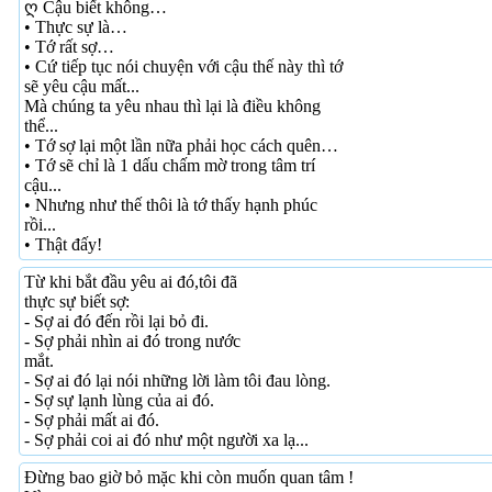
ღ Cậu biết không…
• Thực sự là…
• Tớ rất sợ…
• Cứ tiếp tục nói chuyện với cậu thế này thì tớ
sẽ yêu cậu mất...
Mà chúng ta yêu nhau thì lại là điều không
thể...
• Tớ sợ lại một lần nữa phải học cách quên…
• Tớ sẽ chỉ là 1 dấu chấm mờ trong tâm trí
cậu...
• Nhưng như thế thôi là tớ thấy hạnh phúc
rồi...
• Thật đấy!
Từ khi bắt đầu yêu ai đó,tôi đã
thực sự biết sợ:
- Sợ ai đó đến rồi lại bỏ đi.
- Sợ phải nhìn ai đó trong nước
mắt.
- Sợ ai đó lại nói những lời làm tôi đau lòng.
- Sợ sự lạnh lùng của ai đó.
- Sợ phải mất ai đó.
- Sợ phải coi ai đó như một người xa lạ...
Đừng bao giờ bỏ mặc khi còn muốn quan tâm !