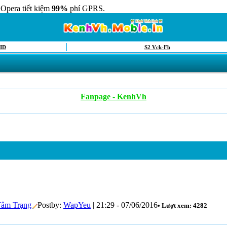
 Opera tiết kiệm
99%
phí GPRS.
ID
S2 Vck-Fb
Fanpage - KenhVh
âm Trạng
Postby:
WapYeu
| 21:29 - 07/06/2016
• Lượt xem: 4282