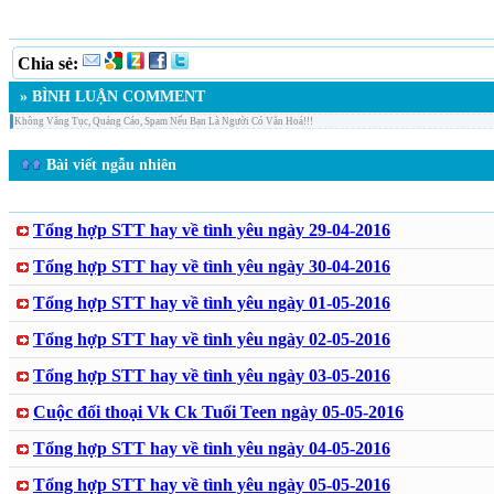
Chia sẻ:
» BÌNH LUẬN COMMENT
Không Văng Tục, Quảng Cáo, Spam Nếu Bạn Là Người Có Văn Hoá!!!
Bài viết ngẫu nhiên
Tổng hợp STT hay về tình yêu ngày 29-04-2016
Tổng hợp STT hay về tình yêu ngày 30-04-2016
Tổng hợp STT hay về tình yêu ngày 01-05-2016
Tổng hợp STT hay về tình yêu ngày 02-05-2016
Tổng hợp STT hay về tình yêu ngày 03-05-2016
Cuộc đối thoại Vk Ck Tuổi Teen ngày 05-05-2016
Tổng hợp STT hay về tình yêu ngày 04-05-2016
Tổng hợp STT hay về tình yêu ngày 05-05-2016