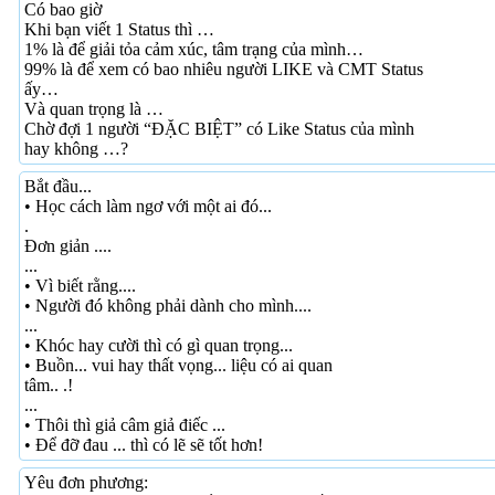
Có bao giờ
Khi bạn viết 1 Status thì …
1% là để giải tỏa cảm xúc, tâm trạng của mình…
99% là để xem có bao nhiêu người LIKE và CMT Status
ấy…
Và quan trọng là …
Chờ đợi 1 người “ĐẶC BIỆT” có Like Status của mình
hay không …?
Bắt đầu...
• Học cách làm ngơ với một ai đó...
.
Đơn giản ....
...
• Vì biết rằng....
• Người đó không phải dành cho mình....
...
• Khóc hay cười thì có gì quan trọng...
• Buồn... vui hay thất vọng... liệu có ai quan
tâm.. .!
...
• Thôi thì giả câm giả điếc ...
• Để đỡ đau ... thì có lẽ sẽ tốt hơn!
Yêu đơn phương: