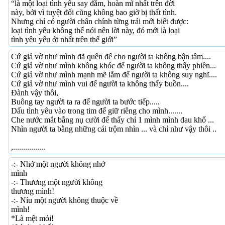
“là một loại tình yêu say đắm, hoàn mĩ nhất trên đời
này, bởi vì tuyệt đối cũng không bao giờ bị thất tình.
Nhưng chỉ có người chân chính từng trải mới biết được:
loại tình yêu không thể nói nên lời này, đó mới là loại
tình yêu yếu ớt nhất trên thế giới”
Cứ giả vờ như mình đã quên để cho người ta không bận tâm....
Cứ giả vờ như mình không khóc để người ta không thấy phiền...
Cứ giả vờ như mình mạnh mẽ lắm để người ta không suy nghĩ....
Cứ giả vờ như mình vui để người ta không thấy buồn....
Đành vậy thôi,
Buông tay người ta ra để người ta bước tiếp.....
Dấu tình yêu vào trong tim để giữ riêng cho mình.......
Che nước mắt bằng nụ cười để thấy chỉ 1 mình mình đau khổ ...
Nhìn người ta bằng những cái trộm nhìn ... và chỉ như vậy thôi ..
,................
-:- Nhớ một người không nhớ
mình
-:- Thương một người không
thương mình!
-:- Níu một người không thuộc về
mình!
*Là mệt mỏi!