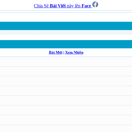
Chia Sẻ
Bài Viết
này lên
Face
Bài Mới
|
Xem Nhiều