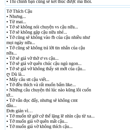
• Thì chính bạn cũng sẽ kết thúc được mà thôi.
Tớ Thích Cậu
• Nhưng...
• Từ mai...
• Tớ sẽ không nói chuyện vs cậu nữa...
• Tớ sẽ không gặp cậu nữa nhé...
• Tớ cũng sẽ không vào fb của cậu nhiều như
mọi ngày nữa...
• Tớ cũng sẽ không trả lời tin nhắn của cậu
nữa...
• Tớ sẽ giả vờ thờ ơ vs cậu...
• Tớ sẽ giả vờ quên chúc cậu ngủ ngon...
• Tớ sẽ giả vờ không thấy stt mới của cậu...
ღ Dù là...
• Mấy câu stt cậu viết...
• Tớ đều thích và rất muốn bấm like...
• Những câu chuyện thì lúc nào kũng lôi cuốn
tớ...
• Tớ vẫn đọc đấy, nhưng sẽ không cmt
đâu...
Đơn giản vì…
• Tớ muốn từ giờ cứ thế lặng lẽ nhìn cậu từ xa...
• Tớ muốn giả vờ quên mất cậu...
• Tớ muốn giả vờ không thích cậu...