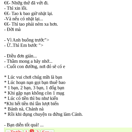
€€- Nhữg thứ đã vứt đi.
- Thì xin lỗi.
€€- Tao k bao giờ nhặt lại.
-Và nếu có nhặt lại...
€€- Thì tao phải ném xa hơn.
- Đời mà
- Vì Anh buông trước">
- Ừ..Thì Em bước ">
- Điều đơn giản...
- Thầm mong a hãy nhớ...
- Cuối con đường, nơi đó sẽ có e
* Lúc vui chơi chúg mìh là bạn
* Lúc hoạn nạn gọi bạn thuê bao
* 1 bạn, 2 bạn, 3 bạn, 1 đốg bạn
* Khi gặp nạn không còn 1 mạg
* Lúc có tiền thì bu như kiến
*Khi hết tiền thì lần lượt biến
* Bảnh nà, Chảnh nà
* Rồi khi đụng chuyện ra đứng làm Cảnh.
- Bạn diễn tốt quá! ...