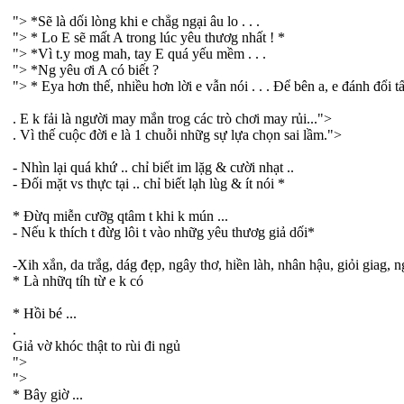
"> *Sẽ là dối lòng khi e chẳg ngại âu lo . . .
"> * Lo E sẽ mất A trong lúc yêu thươg nhất ! *
"> *Vì t.y mog mah, tay E quá yếu mềm . . .
"> *Ng yêu ơi A có biết ?
"> * Eya hơn thế, nhiều hơn lời e vẫn nói . . . Để bên a, e đánh đổi tất
. E k fải là người may mắn trog các trò chơi may rủi...">
. Vì thế cuộc đời e là 1 chuỗi nhữg sự lựa chọn sai lầm.">
- Nhìn lại quá khứ .. chỉ biết im lặg & cười nhạt ..
- Đối mặt vs thực tại .. chỉ biết lạh lùg & ít nói *
* Đừq miễn cưỡg qtâm t khi k mún ...
- Nếu k thích t đừg lôi t vào nhữg yêu thươg giả dối*
-Xih xắn, da trắg, dág đẹp, ngây thơ, hiền làh, nhân hậu, giỏi giag, n
* Là nhữq tíh từ e k có
* Hồi bé ...
.
Giả vờ khóc thật to rùi đi ngủ
">
">
* Bây giờ ...