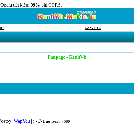
 Opera tiết kiệm
99%
phí GPRS.
ID
S2 Vck-Fb
Fanpage - KenhVh
Postby:
WapYeu
| : - //
• Lượt xem: 4580