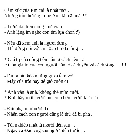
Cảm xúc của Em chỉ là nhất thời ...
Nhưng tổn thương trong Anh là mãi mãi !!!
- Trượt dài trên dòng thời gian
- Anh lặng im nghe con tim lựa chọn :')
- Nếu đã xem anh là người dưng
- Thì đừng nói với anh 02 chữ đã từng ...
* Giá trị của đồng tiền nằm ở cách tiêu . .!
~ Còn giá trị của con người nằm ở cách yêu và cách sống . . .!!!
- Đừng níu kéo những gì xa tầm với
- Mây của trời hãy để gió cuốn đi
* Anh vẫn là anh, không thể mỉm cười...
* Khi thấy một người anh yêu bên người khác :')
- Đời nhạt như nước lã
- Nhân cách con người cũng là thứ đã bị pha ...
- Tội nghiệp nhất là người đến sau ...
- Ngay cả Đau cũg sau người đến trước ...