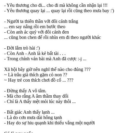
- Yêu thương cho đi... cho đi mà không cần nhận lại !!!
- Yêu thương quay lại ... quay lại rồi cũng theo mưa bay :')
- Người ta thiên thần với đôi cánh trắng
... em say nắng rồi em bước theo
- Còn anh ác quỷ với đôi cánh đen
... cũng bon chen để rồi nhìn em đi theo người khác
- Đời lắm trò hài :')
- Còn Anh - Anh là kẻ bất tài . . .
- Trong chính ván bài mà Anh đã cược :-j ...
Xã hội bây giờ nên nghĩ thế nào cho đúng ???
~ Là trâu già thích gặm cỏ non ??
~ Hay trẻ con thích chơi đồ cổ ... ???
- Đừng thấy A vô tâm.
- Mà cho rằng A âm thầm thay đổi
- Chỉ là A thấy mệt mỏi lúc này thôi ...
- Bất giác Anh thấy lạnh ...
- Là do cơn mưa dài hông tạnh
- Hay do sự hiu quạnh khi thiếu vắng một nqười