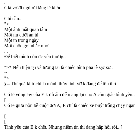
.
Giả vờ đi ngủ rùi lặng lẽ khóc
Chỉ cần...
">
Một ánh mắt quan tâm
Một nụ cười an ủi
Một tn trong ngày
Một cuộc gọi nhắc nhở
...
Để biết mình còn đc yêu thươg..
">* Nếu hiện tại và tương lai là chiếc bình pha lê sặc sỡ..
~
">
§-- Thì quá khứ chỉ là mảnh thủy tinh vỡ k đáng để tôn thờ
Có lẽ vòng tay của E k đủ ấm để mang lại cho A cảm giác bình yên..
[
Có lẽ giữa bộn bề cuộc đời A, E chỉ là chiếc xe buýt trống chạy nga
[
[
Tình yêu của E k chết. Nhưng niềm tin thì đang hấp hối rồi...[