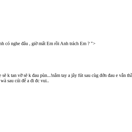
nh có nghe đâu , giờ mất Em rồi Anh trách Em ? ">
 sẽ k tan vỡ sẽ k đau pùn...!nắm tay a jây fút sau cùg đớn đau e vẫn t
wà sau cúi để a đi đc vui..