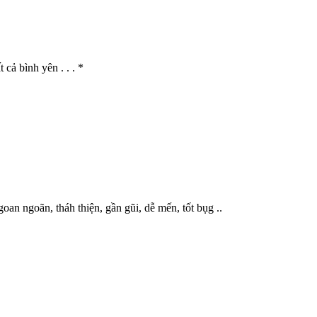
 cả bình yên . . . *
goan ngoãn, tháh thiện, gần gũi, dễ mến, tốt bụg ..