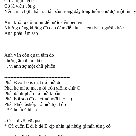
Có là ngu ngốc
Có là viễn vông
Nếu anh chợt nhận ra: tận sâu trong đáy lòng luôn chờ đợi một tình y
Anh không đủ tự tin để bước đến bên em
Nhưng cũng không đủ can đảm để nhìn ... em bên người khác
Anh phải làm sao
Anh vẫn còn quan tâm đó
nhưng âm thầm thôi
... vì anh sợ một chữ phiền
-------------------------------------------
Phải Đeo Lens mắt nó mới đen
Phải kẻ mí to mắt mới tròn giống chữ O
Phải đánh phấn nó mới k bẩn
Phải bôi son đỏ chót nó mới Hot =)
Phải PhôTôshốp nó mới lọt Tốp
: * Chuẩn Chỉ =)
- Cs nài vội vã quá. .
* Cứ cuốn E đi k để E kịp nhìn lại nhữg gì mìh từng có