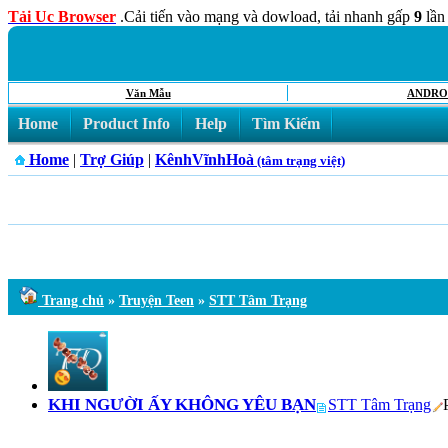
Tải Uc Browser
.Cải tiến vào mạng và dowload, tải nhanh gấp
9
lần
Văn Mẫu
ANDRO
Home
Product Info
Help
Tìm Kiếm
Home
|
Trợ Giúp
|
KênhVĩnhHoà
(tâm trạng việt)
Trang chủ
»
Truyện Teen
»
STT Tâm Trạng
KHI NGƯỜI ẤY KHÔNG YÊU BẠN
STT Tâm Trạng