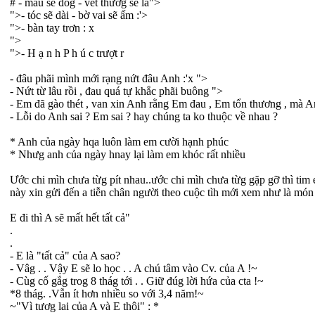
# - máu sẽ đôg - vết thươg sẽ là">
">- tóc sẽ dài - bờ vai sẽ ấm :'>
">- bàn tay trơn : x
">
">- H ạ n h P h ú c trượt r
- đâu phãi mình mới rạng nứt đâu Anh :'x ">
- Nứt từ lâu rồi , đau quá tự khắc phãi buông ">
- Em đã gào thét , van xin Anh rằng Em đau , Em tổn thương , mà A
- Lỗi do Anh sai ? Em sai ? hay chúng ta ko thuộc về nhau ?
* Anh của ngày hqa luôn làm em cười hạnh phúc
* Nhưg anh của ngày hnay lại làm em khóc rất nhiều
Ước chi mìh chưa từg pít nhau..ước chi mìh chưa từg gặp gỡ thì tim e
này xin gửi đến a tiễn chân người theo cuộc tìh mới xem như là món 
E đi thì A sẽ mất hết tất cả"
.
.
- E là "tất cả" của A sao?
- Vâg . . Vậy E sẽ lo học . . A chú tâm vào Cv. của A !~
- Cùg cố gắg trog 8 thág tới . . Giữ đúg lời hứa của cta !~
*8 thág. .Vẫn ít hơn nhiều so với 3,4 năm!~
~"Vì tươg lai của A và E thôi" : *