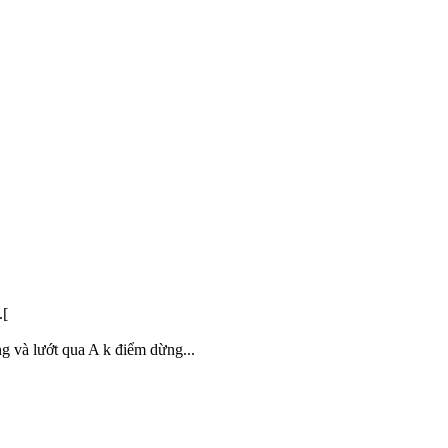
.[
ng và lướt qua A k điểm dừng...