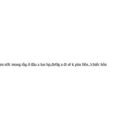
hầm ước mong rằg ở đâu a lun hp,đườg a đi sẽ k pùn fiền..!chiếc hôn