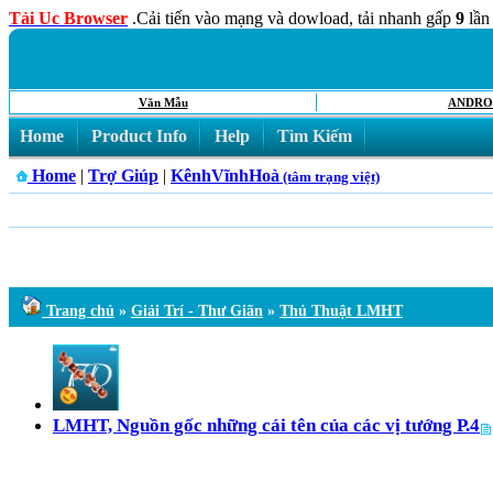
Tải Uc Browser
.Cải tiến vào mạng và dowload, tải nhanh gấp
9
lần
Văn Mẫu
ANDRO
Home
Product Info
Help
Tìm Kiếm
Home
|
Trợ Giúp
|
KênhVĩnhHoà
(tâm trạng việt)
Trang chủ
»
Giải Trí - Thư Giãn
»
Thủ Thuật LMHT
LMHT, Nguồn gốc những cái tên của các vị tướng P.4