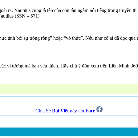
Ngoài ra, Nautilus cũng là tên của con tàu ngầm nổi tiếng trong truyề
Nautilus (SSN – 571).
ức tỉnh bởi sự trống rỗng” hoặc “vô thức”. Nếu như có ai đã đọc qua tr
ủa các vị tướng mà bạn yêu thích. Hãy chú ý đón xem trên Liên Minh 360
Chia Sẻ
Bài Viết
này lên
Face