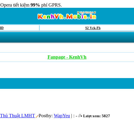
 Opera tiết kiệm
99%
phí GPRS.
ID
S2 Vck-Fb
Fanpage - KenhVh
Thủ Thuật LMHT
Postby:
WapYeu
| : - //
• Lượt xem: 5827