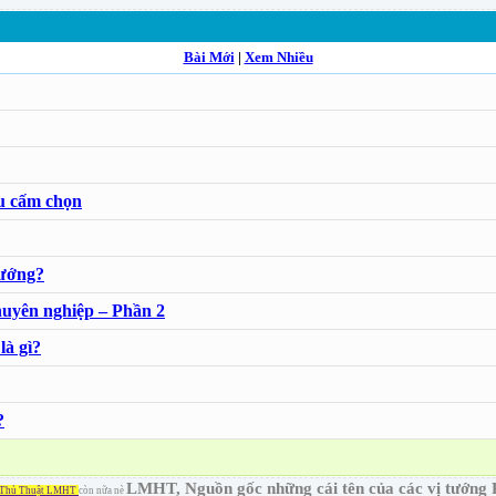
Bài Mới
|
Xem Nhiều
âu cấm chọn
tướng?
uyên nghiệp – Phần 2
là gì?
?
LMHT, Nguồn gốc những cái tên của các vị tướng 
Thủ Thuật LMHT
còn nữa nè