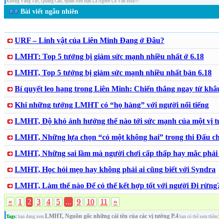
Không Văng Tục, Quảng Cáo, Spam Nếu Bạn Là Người Có Văn Hoá!!!
Bài viết ngẫu nhiên
URF – Linh vật của Liên Minh Đang ở Đâu?
LMHT: Top 5 tướng bị giảm sức mạnh nhiều nhất ở 6.18
LMHT, Top 5 tướng bị giảm sức mạnh nhiều nhất bản 6.18
Bí quyết leo hạng trong Liên Minh: Chiến thắng ngay từ kh
Khi những tướng LMHT có “họ hàng” với người nổi tiếng
LMHT, Độ khó ảnh hưởng thế nào tới sức mạnh của một vị 
LMHT, Những lựa chọn “có một không hai” trong thi Đấu ch
LMHT, Những sai lầm mà người chơi cấp thấp hay mắc phải 
LMHT, Học hỏi mẹo hay không phải ai cũng biết với Syndra
LMHT, Làm thế nào Để có thể kết hợp tốt với người Đi rừng
«
1
2
3
4
5
...
9
10
11
»
LMHT, Nguồn gốc những cái tên của các vị tướng P.4
Tags:
bạn đang xem
bạn có thể xem thêm