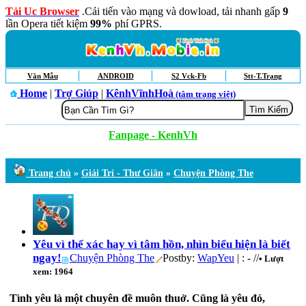
Tải Uc Browser
.Cải tiến vào mạng và dowload, tải nhanh gấp
9
lần Opera tiết kiệm
99%
phí GPRS.
Văn Mẫu
ANDROID
S2 Vck-Fb
Stt-T.Trạng
Home
|
Trợ Giúp
|
KênhVĩnhHoà
(tâm trạng việt)
Fanpage - KenhVh
Trang chủ
»
Giải Trí - Thư Giãn
»
Chuyện Phòng The
Yêu vì thể xác hay vì tâm hồn, nhìn biểu hiện là biết
ngay!
Chuyện Phòng The
Postby:
WapYeu
| : - //
• Lượt
xem: 1964
Tình yêu là một chuyên đề muôn thuở. Cũng là yêu đó,