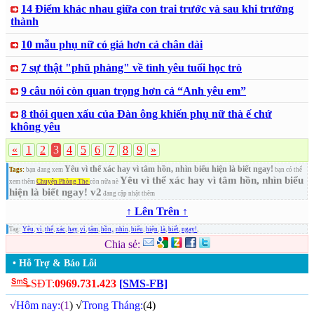
14 Điểm khác nhau giữa con trai trước và sau khi trưởng
thành
10 mẫu phụ nữ có giá hơn cả chân dài
7 sự thật "phũ phàng" về tình yêu tuổi học trò
9 câu nói còn quan trọng hơn cả “Anh yêu em”
8 thói quen xấu của Đàn ông khiến phụ nữ thà ế chứ
không yêu
«
1
2
3
4
5
6
7
8
9
»
Yêu vì thể xác hay vì tâm hồn, nhìn biểu hiện là biết ngay!
Tags:
bạn đang xem
bạn có thể
Yêu vì thể xác hay vì tâm hồn, nhìn biểu
xem thêm
Chuyện Phòng The
còn nữa nè
hiện là biết ngay! v2
đang cập nhật thêm
↑ Lên Trên ↑
Tag:
Yêu
,
vì
,
thể
,
xác
,
hay
,
vì
,
tâm
,
hồn,
,
nhìn
,
biểu
,
hiện
,
là
,
biết
,
ngay!
,
Chia sẻ:
• Hỗ Trợ & Báo Lỗi
SĐT:
0969.731.423
[SMS-FB]
√
Hôm nay:
(1
) √
Trong Tháng:
(4)