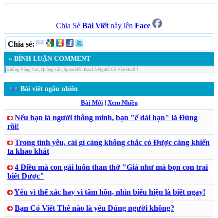
Chia Sẻ
Bài Viết
này lên
Face
Chia sẻ:
» BÌNH LUẬN COMMENT
Không Văng Tục, Quảng Cáo, Spam Nếu Bạn Là Người Có Văn Hoá!!!
Bài viết ngẫu nhiên
Bài Mới
|
Xem Nhiều
Nếu bạn là người thông minh, bạn "ế dài hạn" là Đúng
rồi!
Trong tình yêu, cái gì càng không chắc có Được càng khiến
ta khao khát
4 Điều mà con gái luôn than thở "Giá như mà bọn con trai
biết Được"
Yêu vì thể xác hay vì tâm hồn, nhìn biểu hiện là biết ngay!
Bạn Có Viết Thế nào là yêu Đúng người không?