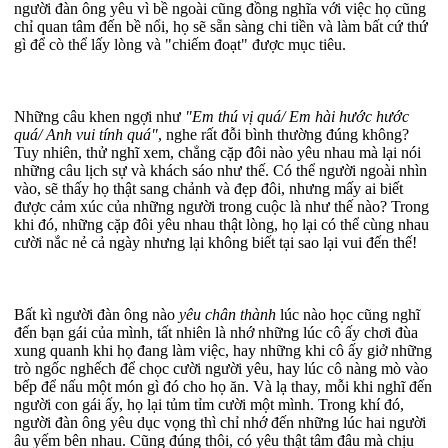
người đàn ông yêu vì bề ngoài cũng đồng nghĩa với việc họ cũng
chỉ quan tâm đến bề nổi, họ sẽ sẵn sàng chi tiền và làm bất cứ thứ
gì để cò thể lấy lòng và "chiếm đoạt" được mục tiêu.
Những câu khen ngợi như
"Em thú vị quá/ Em hài hước hước
quá/ Anh vui tính quá"
, nghe rất đỗi bình thường đúng không?
Tuy nhiên, thử nghĩ xem, chẳng cặp đôi nào yêu nhau mà lại nói
những câu lịch sự và khách sáo như thế. Có thể người ngoài nhìn
vào, sẽ thấy họ thật sang chảnh và đẹp đôi, nhưng mấy ai biết
được cảm xúc của những người trong cuộc là như thế nào? Trong
khi đó, những cặp đôi yêu nhau thật lòng, họ lại có thể cùng nhau
cười nắc nẻ cả ngày nhưng lại không biết tại sao lại vui đến thế!
Bất kì người đàn ông nào
yêu chân thành
lúc nào học cũng nghĩ
đến bạn gái của mình, tất nhiên là nhớ những lúc cô ấy chơi đùa
xung quanh khi họ đang làm việc, hay những khi cô ấy giở những
trò ngốc nghếch để chọc cười người yêu, hay lúc cô nàng mò vào
bếp để nấu một món gì đó cho họ ăn. Và lạ thay, mỗi khi nghĩ đến
người con gái ấy, họ lại tủm tỉm cười một mình. Trong khí đó,
người đàn ông yêu dục vọng thì chỉ nhớ đến những lúc hai người
âu yếm bên nhau. Cũng đúng thôi, có yêu thật tâm đâu mà chịu