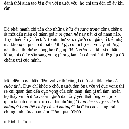
dành thời gian tạo
kỉ niệm
với người yêu, họ chỉ tìm đến cô ấy khi
cần.
Để phái mạnh chi tiền cho những
bữa ăn sang trọng
cũng chẳng
là một dấu hiệu để đánh giá
mối quan hệ
hay bất kì cá nhân nào.
Tuy nhiên ẩn ý của bức tranh như sau: người con gái chỉ biết nhận
mà không chịu cho đi bất cứ thứ gì, có thì họ vui vẻ lấy, nhưng
nếu thiếu thì đừng hòng họ sẽ giúp đỡ. Ngược lại, khi yêu thật
lòng, thì cô ấy sẵn sàng xung phong làm tất cả mọi thứ để giúp đỡ
chàng trai của mình.
Một đêm hay nhiều đêm vui vẻ thì cũng là thứ cần thiết cho các
cuộc tình
. Duy chỉ khác ở chỗ, người đàn ông yêu vì dục vọng thì
sẽ chỉ quan tâm đến dục vọng của bản thân, làm gì thì làm, miễn
họ thấy vui là được, còn người đàn ông yêu thật lòng sẽ cực kì
quan tâm đến cảm xúc của đối phương
"Làm thế cô ấy có thích
không?/ Làm thế cô ấy có vui không?"
, là điều các chàng trai
chung tình này quan tâm. Hôm qua, 09:00
» Bình Luận «