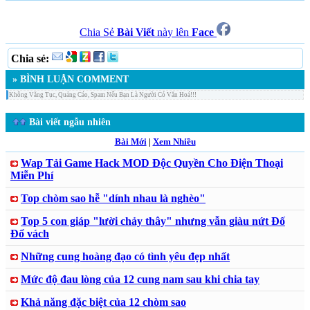
Chia Sẻ
Bài Viết
này lên
Face
Chia sẻ:
» BÌNH LUẬN COMMENT
Không Văng Tục, Quảng Cáo, Spam Nếu Bạn Là Người Có Văn Hoá!!!
Bài viết ngẫu nhiên
Bài Mới
|
Xem Nhiều
Wap Tải Game Hack MOD Độc Quyền Cho Điện Thoại
Miễn Phí
Top chòm sao hễ "dính nhau là nghèo"
Top 5 con giáp "lười chảy thây" nhưng vẫn giàu nứt Đố
Đổ vách
Những cung hoàng đạo có tình yêu đẹp nhất
Mức độ đau lòng của 12 cung nam sau khi chia tay
Khả năng đặc biệt của 12 chòm sao