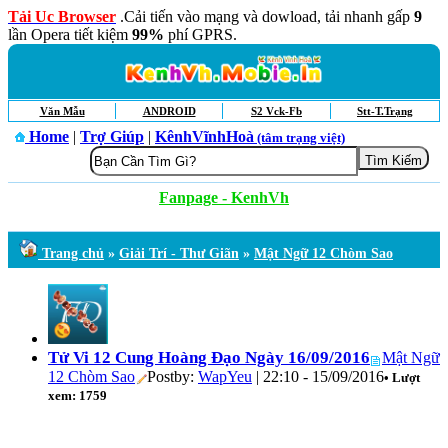
Tải Uc Browser
.Cải tiến vào mạng và dowload, tải nhanh gấp
9
lần Opera tiết kiệm
99%
phí GPRS.
Văn Mẫu
ANDROID
S2 Vck-Fb
Stt-T.Trạng
Home
|
Trợ Giúp
|
KênhVĩnhHoà
(tâm trạng việt)
Fanpage - KenhVh
Trang chủ
»
Giải Trí - Thư Giãn
»
Mật Ngữ 12 Chòm Sao
Tử Vi 12 Cung Hoàng Đạo Ngày 16/09/2016
Mật Ngữ
12 Chòm Sao
Postby:
WapYeu
| 22:10 - 15/09/2016
• Lượt
xem: 1759