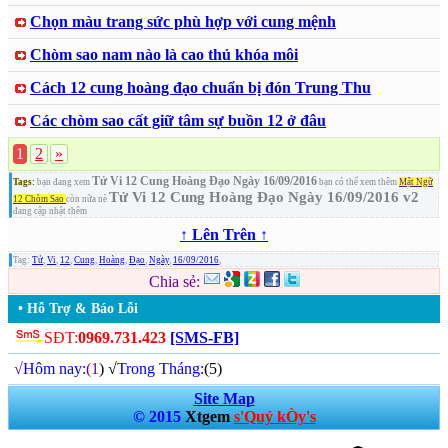
Chọn màu trang sức phù hợp với cung mệnh
Chòm sao nam nào là cao thủ khóa môi
Cách 12 cung hoàng đạo chuẩn bị đón Trung Thu
Các chòm sao cất giữ tâm sự buồn 12 ở đâu
1
2
»
Tử Vi 12 Cung Hoàng Đạo Ngày 16/09/2016
Tags:
bạn đang xem
bạn có thể xem thêm
Mật Ngữ
Tử Vi 12 Cung Hoàng Đạo Ngày 16/09/2016 v2
12 Chòm Sao
còn nữa nè
đang cập nhật thêm
↑ Lên Trên ↑
Tag:
Tử
,
Vi
,
12
,
Cung
,
Hoàng
,
Đạo
,
Ngày
,
16/09/2016
,
Chia sẻ:
• Hỗ Trợ & Báo Lỗi
SĐT:
0969.731.423
[SMS-FB]
√
Hôm nay:
(1
) √
Trong Tháng:
(5)
Site Map
© 2015
Xtgem
s'Quý kÒy's