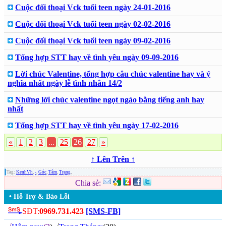
Cuộc đối thoại Vck tuổi teen ngày 24-01-2016
Cuộc đối thoại Vck tuổi teen ngày 02-02-2016
Cuộc đối thoại Vck tuổi teen ngày 09-02-2016
Tổng hợp STT hay về tình yêu ngày 09-09-2016
Lời chúc Valentine, tổng hợp câu chúc valentine hay và ý
nghĩa nhất ngày lễ tình nhân 14/2
Những lời chúc valentine ngọt ngào bằng tiếng anh hay
nhất
Tổng hợp STT hay về tình yêu ngày 17-02-2016
«
1
2
3
...
25
26
27
»
↑ Lên Trên ↑
Tag:
KenhVh
,
-
,
Góc
,
Tâm
,
Trạng
,
Chia sẻ:
• Hỗ Trợ & Báo Lỗi
SĐT:
0969.731.423
[SMS-FB]