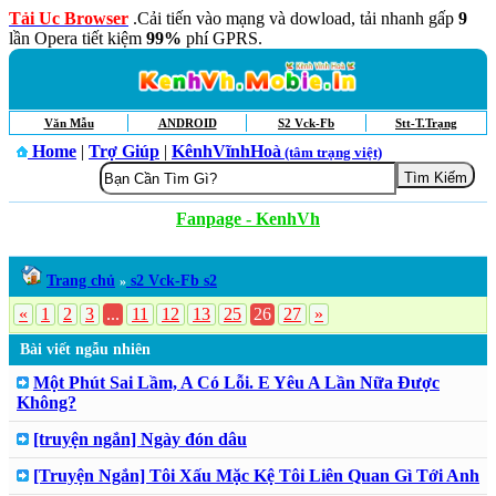
Tải Uc Browser
.Cải tiến vào mạng và dowload, tải nhanh gấp
9
lần Opera tiết kiệm
99%
phí GPRS.
Văn Mẫu
ANDROID
S2 Vck-Fb
Stt-T.Trạng
Home
|
Trợ Giúp
|
KênhVĩnhHoà
(tâm trạng việt)
Fanpage - KenhVh
Trang chủ
s2 Vck-Fb s2
»
«
1
2
3
...
11
12
13
25
26
27
»
Bài viết ngẫu nhiên
Một Phút Sai Lầm, A Có Lỗi. E Yêu A Lần Nữa Được
Không?
[truyện ngắn] Ngày đón dâu
[Truyện Ngắn] Tôi Xấu Mặc Kệ Tôi Liên Quan Gì Tới Anh