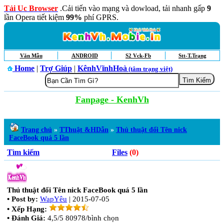
Tải Uc Browser
.Cải tiến vào mạng và dowload, tải nhanh gấp
9
lần Opera tiết kiệm
99%
phí GPRS.
Văn Mẫu
ANDROID
S2 Vck-Fb
Stt-T.Trạng
Home
|
Trợ Giúp
|
KênhVĩnhHoà
(tâm trạng việt)
Fanpage - KenhVh
Trang chủ
»
TThuật &HDẫn
»
Thủ thuật đổi Tên nick
FaceBook quá 5 lần
Tìm kiếm
Files
(0)
Thủ thuật đổi Tên nick FaceBook quá 5 lần
• Post by:
WapYêu
| 2015-07-05
• Xếp Hạng:
• Đánh Giá:
4,5/5 80978/bình chọn