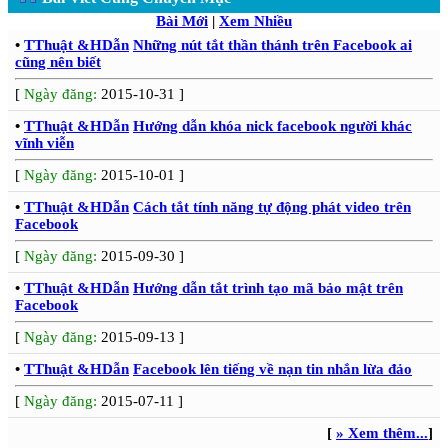
Bài Mới
|
Xem Nhiều
•
TThuật &HDẫn
Những nút tắt thần thánh trên Facebook ai
cũng nên biết
[
Ngày đăng:
2015-10-31 ]
•
TThuật &HDẫn
Hướng dẫn khóa nick facebook người khác
vĩnh viễn
[
Ngày đăng:
2015-10-01 ]
•
TThuật &HDẫn
Cách tắt tính năng tự động phát video trên
Facebook
[
Ngày đăng:
2015-09-30 ]
•
TThuật &HDẫn
Hướng dẫn tắt trình tạo mã bảo mật trên
Facebook
[
Ngày đăng:
2015-09-13 ]
•
TThuật &HDẫn
Facebook lên tiếng về nạn tin nhắn lừa đảo
[
Ngày đăng:
2015-07-11 ]
[
» Xem thêm...
]