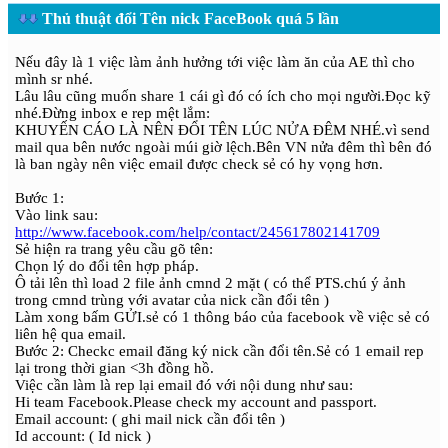
Thủ thuật đổi Tên nick FaceBook quá 5 lần
Nếu đây là 1 việc làm ảnh hưởng tới việc làm ăn của AE thì cho
mình sr nhé.
Lâu lâu cũng muốn share 1 cái gì đó có ích cho mọi người.Đọc kỹ
nhé.Đừng inbox e rep mệt lắm:
KHUYẾN CÁO LÀ NÊN ĐỔI TÊN LÚC NỬA ĐÊM NHÉ.vì send
mail qua bên nước ngoài múi giờ lệch.Bên VN nửa đêm thì bên đó
là ban ngày nên việc email được check sẻ có hy vọng hơn.
Bước 1:
Vào link sau:
http://www.facebook.com/help/contact/245617802141709
Sẻ hiện ra trang yêu cầu gõ tên:
Chọn lý do đổi tên hợp pháp.
Ô tải lên thì load 2 file ảnh cmnd 2 mặt ( có thể PTS.chú ý ảnh
trong cmnd trùng với avatar của nick cần đổi tên )
Làm xong bấm GỬI.sẻ có 1 thông báo của facebook về việc sẻ có
liên hệ qua email.
Bước 2: Checkc email đăng ký nick cần đổi tên.Sẻ có 1 email rep
lại trong thời gian <3h đồng hồ.
Việc cần làm là rep lại email đó với nội dung như sau:
Hi team Facebook.Please check my account and passport.
Email account: ( ghi mail nick cần đổi tên )
Id account: ( Id nick )