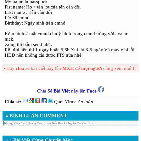
My name in passport:
Fist name: Họ + tên lót của tên cần đổi
Last name : Tên cần đổi
ID: Số cmnd
Birthday: Ngày sinh trên cmnd
———————————
Kèm hình 2 mặt cmnd.chú ý hình trong cmnd trùng với avatar
nick.
Xong thì bấm send nhé.
Rồi đợi.hên thì 1 ngày hoặc 5,6h.Xui thì 3-5 ngày.Và máy e bị lỗi
HDD nên không cài được PTS nữa nhé
•
Hãy
chia sẻ
bài viết này lên
MXH
để
mọi người
cùng xem nhé!!!
Chia Sẻ
Bài Viết
này lên
Face
Chia sẻ:
Quét Virus:
An toàn
» BÌNH LUẬN COMMENT
Không Văng Tục, Quảng Cáo, Spam Nếu Bạn Là Người Có Văn Hoá!!!
Bài Viết Cùng Chuyên Mục